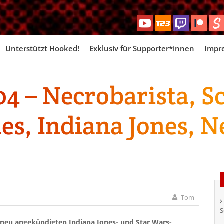
Skip
Unterstützt Hooked!
Exklusiv für Supporter*innen
Impr
to
content
 – Necrobarista, Sc
es, Indiana Jones,
Tom
S
 neu angekündigten Indiana Jones- und Star Wars-