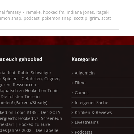
inal fantasy 7 remake
,
hooked fm
,
indiana jones
,
itagaki
emon snap
,
podcast
,
pokemon snap
,
scott pilgrim
,
scott
at euch gehooked
Kategorien
cial feat. Robin Schweiger:
Allgemein
in Spielen - Gefährten, Gegner,
Filme
iguren, Ressourcen -
kquatsch
zu
Hooked on Topic
Games
Die tollsten Tiere in
pielen! (Patreon/Steady)
In eigener Sache
ked on Topic #135 – Der GOTY
Kritiken & Reviews
ergleich: Hooked vs. ScreenFun
Livestreams
meStar! | Hooked
zu
Eure
 des Jahres 2002 – Die Tabelle
Podcasts