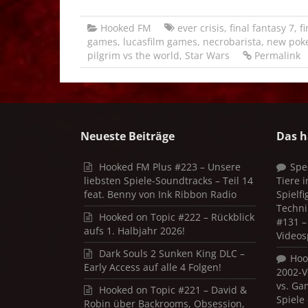
Hooked FM
ever crisis
,
final fantasy 7
,
f
games
,
lucasfilm games
,
necrobarista
,
new pok
pilgrim vs the world
,
Star Wars
Permalink
Neueste Beiträge
Das h
Hooked FM Plus #223 – Unsere
Spe
liebsten Spiele-Soundtracks – Teil 14
Tiere 
feat. Benny von Ink Ribbon Radio
Spielf
Techni
Hooked on Topic #222 – Rückblick
#131 – 
aufs 1. Halbjahr 2026!
Videos
Dark Souls 2 Sunken King DLC –
Hoo
Early Access auf alle 4 Folgen!
2002-V
vs. Ga
Hooked on Topic #221 – David &
Spiele
Robin über Backrooms, Obsession,