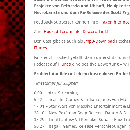
Projekte von Bethesda und Ubisoft, Neuigkeit
Necrobarista und dem Re-Release des Scott Pilg
Feedback-Supporter können ihre
Fragen hier pos
Zum
Hooked-Forum inkl. Discord-Link!
Den Cast gibt es auch als
.mp3-Download
(Rechts
iTunes
.
Falls euch Hooked gefällt, dann unterstützt uns 
Podcast auf
iTunes
eine positive Bewertung – wir
Probiert Audible mit einem kostenlosen Probe-M
Timestamps für Skipper:
0:00 – Intro, Streaming
5:42 – Lucasfilm Games & Indiana Jones von Ma
17:01 – Star Wars von Massive Entertainment & L
28:10 – New Pokémon Snap Release-Datum & Det
38:29 – Final Fantasy VII Remake, Square-Enix-Tr
50:27 – Itagaki Games, Release-Verschiebungen, 