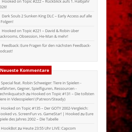
Hooked on Topic #222 – Rückblick aufs 1. Halbjahr
026!
Dark Souls 2 Sunken King DLC – Early Access auf alle
 Folgen!
Hooked on Topic #221 – David & Robin über
ackrooms, Obsession, He-Man & mehr!
Feedback: Eure Fragen für den nächsten Feedback-
odcast!
Neueste Kommentare
Special feat. Robin Schweiger: Tiere in Spielen -
efährten, Gegner, Spielfiguren, Ressourcen -
echnikquatsch
zu
Hooked on Topic #131 – Die tollsten
iere in Videospielen! (Patreon/Steady)
Hooked on Topic #135 – Der GOTY 2002-Vergleich:
ooked vs. ScreenFun vs. GameStar! | Hooked
zu
Eure
piele des Jahres 2002 – Die Tabelle
HookBot
zu
Heute 23:55 Uhr LIVE: Capcom