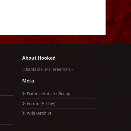
About Hooked
»Blablabla, Mr. Freeman.«
Meta
Datenschutzerklärung
Forum (Archiv)
Wiki (Archiv)