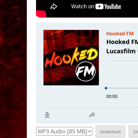
Download
S