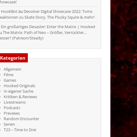
howcase!
HookBot
zu
Devolver Digital Showcase 2022: Toms
eaktionen zu Skate Story, The Plucky Squire & mehr!
Ein großartiges Desaster: Enter the Matrix | Hooked
zu
The Matrix: Path of Neo – Größer, Verrückter…
esser? (Patreon/Steady)
Kategorien
Allgemein
Filme
Games
Hooked Originals
In eigener Sache
Kritiken & Reviews
Livestreams
Podcasts
Previews
Random Encounter
Serien
T23 – Time to Drei