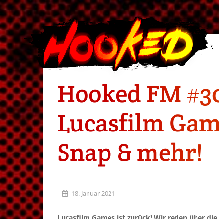
Hooked FM #304
Lucasfilm Gam
Snap & mehr!
18. Januar 2021
Lucasfilm Games ist zurück! Wir reden über die