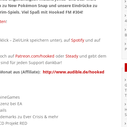
en zu New Pokémon Snap und unsere Eindrücke zu
2
rim-Spiels. Viel Spaß mit Hooked FM #304!
4
ten
!
B
klick – Ziel/Link speichern unter), auf
Spotify
und auf
P
doch auf
Patreon.com/hooked
oder
Steady
und gebt dem
 sind für jeden Support dankbar!
onat aus (Affiliate):
http://www.audible.de/hooked
G
T
T
chineGames
izenz bei EA
H
ails
S
ademarks zu Ever Crisis & mehr
CD Projekt RED