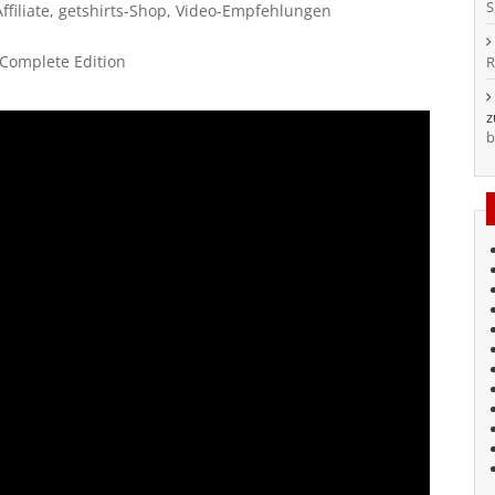
S
filiate, getshirts-Shop, Video-Empfehlungen
 Complete Edition
R
b