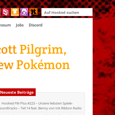
Search
for:
essum
Jobs
Discord
ott Pilgrim,
 New Pokémon
Neueste Beiträge
Hooked FM Plus #223 – Unsere liebsten Spiele-
oundtracks – Teil 14 feat. Benny von Ink Ribbon Radio