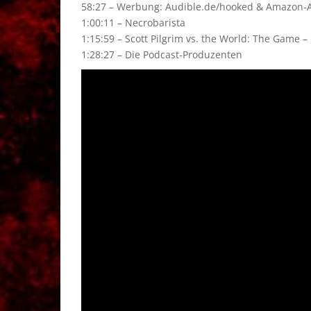
58:27 – Werbung: Audible.de/hooked & Amazon-Af
1:00:11 – Necrobarista
1:15:59 – Scott Pilgrim vs. the World: The Game –
1:28:27 – Die Podcast-Produzenten