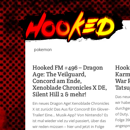
pokemon
Hooked FM #496 – Dragon
Hook
Age: The Veilguard,
Karme
Concord am Ende,
War R
Xenoblade Chronicles X DE,
Tatsu
Silent Hill 2 & mehr!
Das neue
wir hab
Ein neues Dragon Age! Xenoblade Chronicles
durchges
X ist zurück! Das Aus für Concord! Ein Glover-
of Duty,
Trailer! Eine… Musik-App? Von Nintendo? Es
Folge 3
ist mal wieder viel zu viel passiert, über das
angespr
wir reden müssen – hier und jetzt in Folge