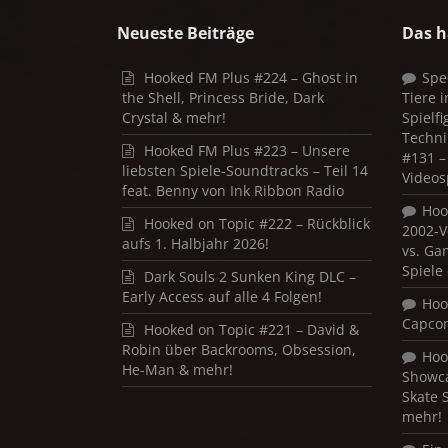
Neueste Beiträge
Das h
Hooked FM Plus #224 – Ghost in
Spe
the Shell, Princess Bride, Dark
Tiere 
Crystal & mehr!
Spielf
Techni
Hooked FM Plus #223 – Unsere
#131 – 
liebsten Spiele-Soundtracks – Teil 14
Videos
feat. Benny von Ink Ribbon Radio
Hoo
Hooked on Topic #222 – Rückblick
2002-V
aufs 1. Halbjahr 2026!
vs. Ga
Spiele
Dark Souls 2 Sunken King DLC –
Early Access auf alle 4 Folgen!
Hoo
Capco
Hooked on Topic #221 – David &
Robin über Backrooms, Obsession,
Hoo
He-Man & mehr!
Showca
Skate 
mehr!