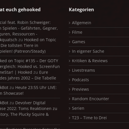
at euch gehooked
Kategorien
cial feat. Robin Schweiger:
Allgemein
in Spielen - Gefährten, Gegner,
Filme
iguren, Ressourcen -
kquatsch
zu
Hooked on Topic
Games
Die tollsten Tiere in
pielen! (Patreon/Steady)
In eigener Sache
ked on Topic #135 – Der GOTY
Kritiken & Reviews
ergleich: Hooked vs. ScreenFun
Livestreams
meStar! | Hooked
zu
Eure
 des Jahres 2002 – Die Tabelle
Podcasts
kBot
zu
Heute 23:55 Uhr LIVE:
Previews
m Showcase!
Random Encounter
kBot
zu
Devolver Digital
Serien
se 2022: Toms Reaktionen zu
Story, The Plucky Squire &
T23 – Time to Drei