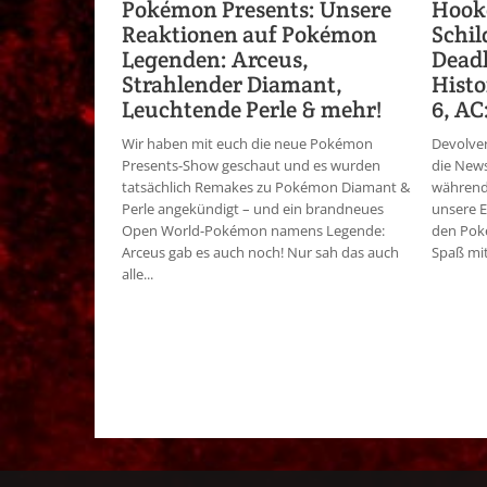
Pokémon Presents: Unsere
Hook
Reaktionen auf Pokémon
Schil
Legenden: Arceus,
Deadl
Strahlender Diamant,
Histo
Leuchtende Perle & mehr!
6, AC
Wir haben mit euch die neue Pokémon
Devolver
Presents-Show geschaut und es wurden
die News
tatsächlich Remakes zu Pokémon Diamant &
während 
Perle angekündigt – und ein brandneues
unsere E
Open World-Pokémon namens Legende:
den Pok
Arceus gab es auch noch! Nur sah das auch
Spaß mit
alle...