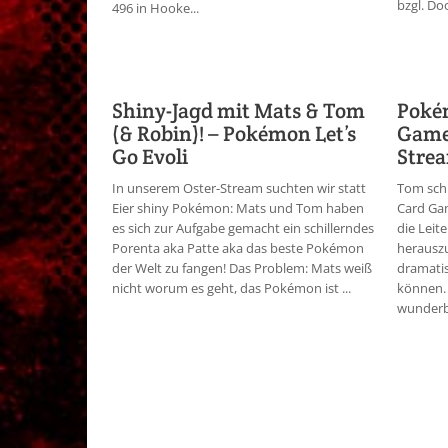
bzgl. Do
496 in Hooke...
Shiny-Jagd mit Mats & Tom
Poké
(& Robin)! – Pokémon Let’s
Game 
Go Evoli
Stre
In unserem Oster-Stream suchten wir statt
Tom sch
Eier shiny Pokémon: Mats und Tom haben
Card Gam
es sich zur Aufgabe gemacht ein schillerndes
die Leit
Porenta aka Patte aka das beste Pokémon
herauszu
der Welt zu fangen! Das Problem: Mats weiß
dramatis
nicht worum es geht, das Pokémon ist ...
können. 
wunderba