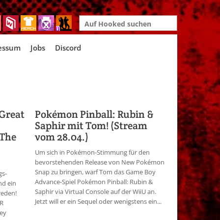
Search
for:
essum
Jobs
Discord
Great
Pokémon Pinball: Rubin &
Saphir mit Tom! (Stream
 The
vom 28.04.)
Um sich in Pokémon-Stimmung für den
bevorstehenden Release von New Pokémon
Snap zu bringen, warf Tom das Game Boy
gs-
Advance-Spiel Pokémon Pinball: Rubin &
nd ein
Saphir via Virtual Console auf der WiiU an.
reden!
Jetzt will er ein Sequel oder wenigstens ein...
eR
ney