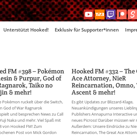
Skip
Unterstützt Hooked!
Exklusiv für Supporter*innen
Impr
to
content
ed FM #398 – Pokémon
Hooked FM #332 – The 
sin & Purpur, God of
Ace Attorney, NieR
agnarok, Taiko no
Reincarnation, Omno,
jin & mehr!
Ascent & mehr!
 Pokémon ruckelt über die Switch,
Es gibt Updates zur Blizzard-Klage,
en God of War Ragnarok
Neuankündigungen unseres Lieblin
pielt und besprechen News zu Call
Publishers Annapurna Interactive u
 Yuji Naka und mehr. Viel Spaß mit
neues Picross! Darüber müssen wir 
98 von Hooked FM! Zum
Außerdem: Unsere Eindrücke zu Ni
ochenen Post von Mick Gordon
Reincarnation, The Great Ace Attor