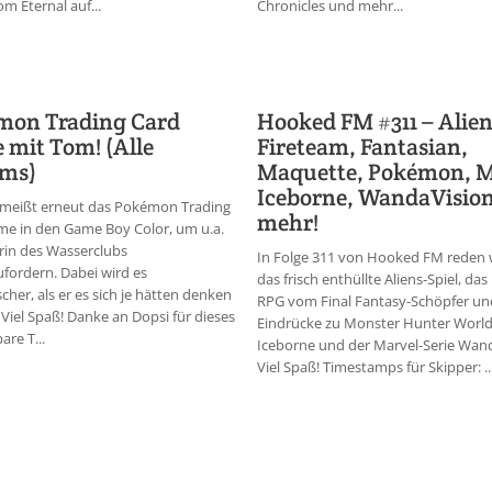
om Eternal auf...
Chronicles und mehr...
mon Trading Card
Hooked FM #311 – Alien
mit Tom! (Alle
Fireteam, Fantasian,
ams)
Maquette, Pokémon,
Iceborne, WandaVisio
meißt erneut das Pokémon Trading
mehr!
e in den Game Boy Color, um u.a.
erin des Wasserclubs
In Folge 311 von Hooked FM reden 
fordern. Dabei wird es
das frisch enthüllte Aliens-Spiel, da
cher, als er es sich je hätten denken
RPG vom Final Fantasy-Schöpfer un
Viel Spaß! Danke an Dopsi für dieses
Eindrücke zu Monster Hunter World
re T...
Iceborne und der Marvel-Serie Wand
Viel Spaß! Timestamps für Skipper: ..