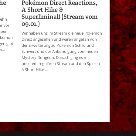
he
Pokémon Direct Reactions,
A Short Hike &
Superliminal! (Stream vom
zehn
09.01.)
r vor
abei
Wir haben uns im Stream die neue Pokémon
Pokémon
Direct angesehen und waren angetan von
gen gibt
der Erweiterung zu Pokémon Schild und
...
Schwert und der Ankündigung vom neuen
Mystery Dungeon. Danach ging es mit
unserem regulären Stream und den Spielen
A Short Hike ...