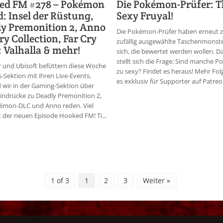
ed FM #278 – Pokémon
Die Pokémon-Prüfer: T
d: Insel der Rüstung,
Sexy Fruyal!
y Premonition 2, Anno
Die Pokémon-Prüfer haben erneut 
ry Collection, Far Cry
zufällig ausgewählte Taschenmonste
: Valhalla & mehr!
sich, die bewertet werden wollen. D
stellt sich die Frage: Sind manche 
 und Ubisoft befüttern diese Woche
zu sexy? Findet es heraus! Mehr Fol
-Sektion mit ihren Live-Events,
es exklusiv für Supporter auf Patreon
wir in der Gaming-Sektion über
indrücke zu Deadly Premonition 2,
émon-DLC und Anno reden. Viel
 der neuen Episode Hooked FM! Ti...
1 of 3
1
2
3
Weiter »