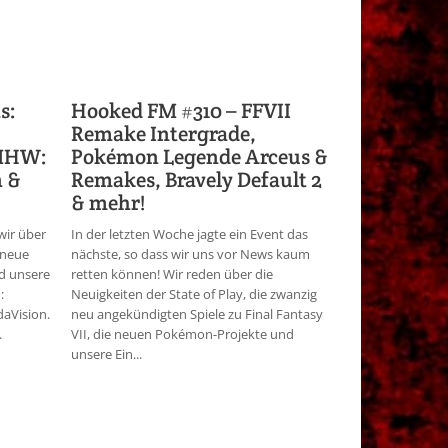
s:
Hooked FM #310 – FFVII
Remake Intergrade,
 MHW:
Pokémon Legende Arceus &
n &
Remakes, Bravely Default 2
& mehr!
wir über
In der letzten Woche jagte ein Event das
s neue
nächste, so dass wir uns vor News kaum
d unsere
retten können! Wir reden über die
:
Neuigkeiten der State of Play, die zwanzig
aVision.
neu angekündigten Spiele zu Final Fantasy
.
VII, die neuen Pokémon-Projekte und
unsere Ein...