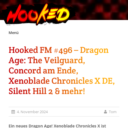
Skip
Menü
to
content
Hooked FM #496 – Dragon
Unterstützt Hooked!
Age: The Veilguard,
Exklusiv für Supporter*innen
Concord am Ende,
Xenoblade Chronicles X DE,
Impressum
Silent Hill 2 & mehr!
Jobs
4. November 2024
Tom
Discord
Ein neues Dragon Age! Xenoblade Chronicles X ist