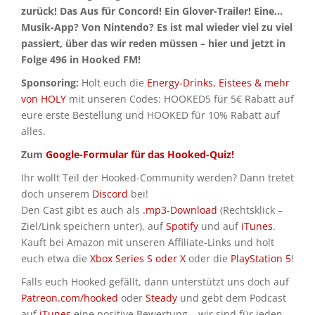
zurück! Das Aus für Concord! Ein Glover-Trailer! Eine…
Musik-App? Von Nintendo? Es ist mal wieder viel zu viel
passiert, über das wir reden müssen – hier und jetzt in
Folge 496 in Hooked FM!
Sponsoring:
Holt euch die
Energy-Drinks, Eistees & mehr
von HOLY
mit unseren Codes: HOOKED5 für 5€ Rabatt auf
eure erste Bestellung und HOOKED für 10% Rabatt auf
alles.
Zum
Google-Formular für das Hooked-Quiz!
Ihr wollt Teil der Hooked-Community werden? Dann tretet
doch unserem
Discord
bei!
Den Cast gibt es auch als
.mp3-Download
(Rechtsklick –
Ziel/Link speichern unter), auf
Spotify
und auf
iTunes
.
Kauft bei Amazon mit unseren Affiliate-Links und holt
euch etwa die
Xbox Series S oder X
oder die
PlayStation 5
!
Falls euch Hooked gefällt, dann unterstützt uns doch auf
Patreon.com/hooked
oder
Steady
und gebt dem Podcast
auf
iTunes
eine positive Bewertung – wir sind für jeden