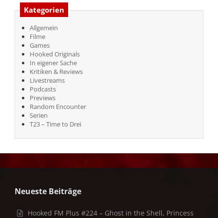
Kategorien
Allgemein
Filme
Games
Hooked Originals
In eigener Sache
Kritiken & Reviews
Livestreams
Podcasts
Previews
Random Encounter
Serien
T23 – Time to Drei
Neueste Beiträge
Hooked FM Plus #224 – Ghost in the Shell, Princess