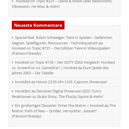
Hooked on Topic #221 – David & Robin über Backrooms,
Obsession, He-Man & mehr!
Neueste Kommentare
Special feat. Robin Schweiger: Tiere in Spielen - Gefährten,
Gegner, Spielfiguren, Ressourcen - Technikquatsch
zu
Hooked on Topic #131 – Die tollsten Tiere in Videospielen!
(Patreon/Steady)
Hooked on Topic #135 – Der GOTY 2002-Vergleich: Hooked
vs. ScreenFun vs. GameStar! | Hooked
zu
Eure Spiele des
Jahres 2002 – Die Tabelle
HookBot
zu
Heute 23:55 Uhr LIVE: Capcom Showcase!
HookBot
zu
Devolver Digital Showcase 2022: Toms
Reaktionen zu Skate Story, The Plucky Squire & mehr!
Ein großartiges Desaster: Enter the Matrix | Hooked
zu
The
Matrix: Path of Neo – Größer, Verrückter…besser?
(Patreon/Steady)