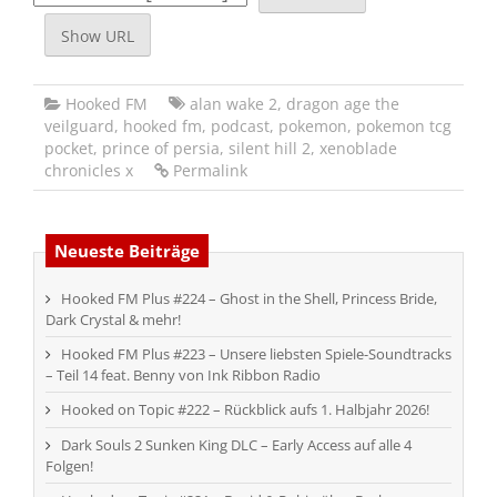
Show URL
Hooked FM
alan wake 2
,
dragon age the
veilguard
,
hooked fm
,
podcast
,
pokemon
,
pokemon tcg
pocket
,
prince of persia
,
silent hill 2
,
xenoblade
chronicles x
Permalink
Neueste Beiträge
Hooked FM Plus #224 – Ghost in the Shell, Princess Bride,
Dark Crystal & mehr!
Hooked FM Plus #223 – Unsere liebsten Spiele-Soundtracks
– Teil 14 feat. Benny von Ink Ribbon Radio
Hooked on Topic #222 – Rückblick aufs 1. Halbjahr 2026!
Dark Souls 2 Sunken King DLC – Early Access auf alle 4
Folgen!