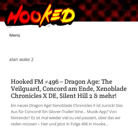
Skip
Menü
to
content
Unterstützt Hooked!
alan wake 2
Exklusiv für Supporter*innen
Hooked FM #496 – Dragon Age: The
Veilguard, Concord am Ende, Xenoblade
Impressum
Chronicles X DE, Silent Hill 2 & mehr!
Ein neues Dragon Age! Xenoblade Chronicles X ist zurück! Das
Jobs
Aus für Concord! Ein Glover-Trailer! Eine… Musik-App? Von
Nintendo? Es ist mal wieder viel zu viel passiert, über das wir
reden müssen – hier und jetzt in Folge 496 in Hooke...
Discord