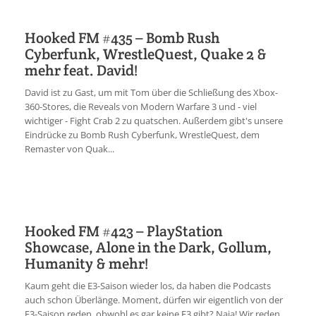
Hooked FM #435 – Bomb Rush
Cyberfunk, WrestleQuest, Quake 2 &
mehr feat. David!
David ist zu Gast, um mit Tom über die Schließung des Xbox-
360-Stores, die Reveals von Modern Warfare 3 und - viel
wichtiger - Fight Crab 2 zu quatschen. Außerdem gibt's unsere
Eindrücke zu Bomb Rush Cyberfunk, WrestleQuest, dem
Remaster von Quak...
Hooked FM #423 – PlayStation
Showcase, Alone in the Dark, Gollum,
Humanity & mehr!
Kaum geht die E3-Saison wieder los, da haben die Podcasts
auch schon Überlänge. Moment, dürfen wir eigentlich von der
E3-Saison reden, obwohl es gar keine E3 gibt? Naja! Wir reden