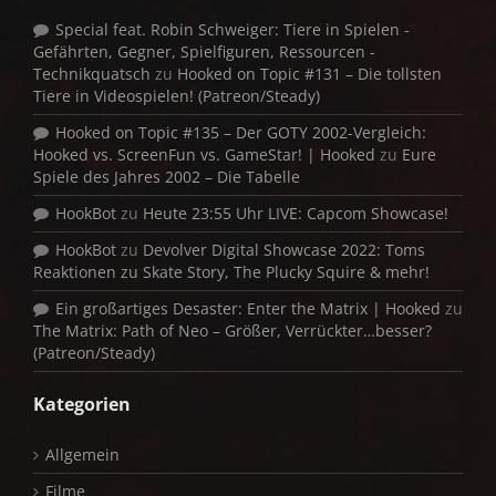
Special feat. Robin Schweiger: Tiere in Spielen -
Gefährten, Gegner, Spielfiguren, Ressourcen -
Technikquatsch
zu
Hooked on Topic #131 – Die tollsten
Tiere in Videospielen! (Patreon/Steady)
Hooked on Topic #135 – Der GOTY 2002-Vergleich:
Hooked vs. ScreenFun vs. GameStar! | Hooked
zu
Eure
Spiele des Jahres 2002 – Die Tabelle
HookBot
zu
Heute 23:55 Uhr LIVE: Capcom Showcase!
HookBot
zu
Devolver Digital Showcase 2022: Toms
Reaktionen zu Skate Story, The Plucky Squire & mehr!
Ein großartiges Desaster: Enter the Matrix | Hooked
zu
The Matrix: Path of Neo – Größer, Verrückter…besser?
(Patreon/Steady)
Kategorien
Allgemein
Filme