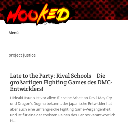
Skip
Menü
to
content
Unterstützt Hooked!
project justice
Exklusiv für Supporter*innen
Late to the Party: Rival Schools – Die
großartigen Fighting Games des DMC-
Impressum
Entwicklers!
Hideaki Itsuno ist vor allem für seine Arbeit an Devil May Cry
Jobs
und Dragon’s Dogma bekannt, der japanische Entwickler hat
aber auch eine umfangreiche Fighting Game-Vergangenheit
und ist für eine der coolsten Reihen des Genres verantwortlich:
Discord
H...