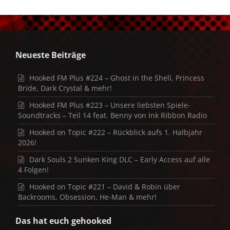
Neueste Beiträge
Hooked FM Plus #224 – Ghost in the Shell, Princess
Bride, Dark Crystal & mehr!
Hooked FM Plus #223 – Unsere liebsten Spiele-
Soundtracks – Teil 14 feat. Benny von Ink Ribbon Radio
Hooked on Topic #222 – Rückblick aufs 1. Halbjahr
2026!
Dark Souls 2 Sunken King DLC – Early Access auf alle
4 Folgen!
Hooked on Topic #221 – David & Robin über
Backrooms, Obsession, He-Man & mehr!
Das hat euch gehooked