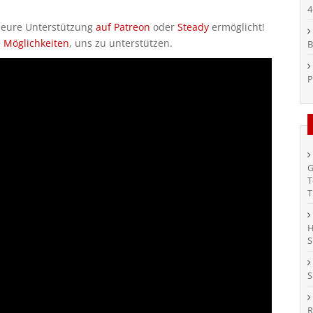
4
h eure Unterstützung
auf Patreon
oder
Steady
ermöglicht!
e Möglichkeiten
, uns zu unterstützen.
B
P
G
T
T
H
S
S
R