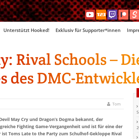
Skip
Unterstützt Hooked!
Exklusiv für Supporter*innen
Impr
to
content
ty: Rival Schools – D
s des DMC-Entwickle
Tom
S
an Devil May Cry und Dragon’s Dogma bekannt, der
greiche Fighting Game-Vergangenheit und ist für eine der
2
r ist Toms Late to the Party zum Schulhof-Gekloppe Rival