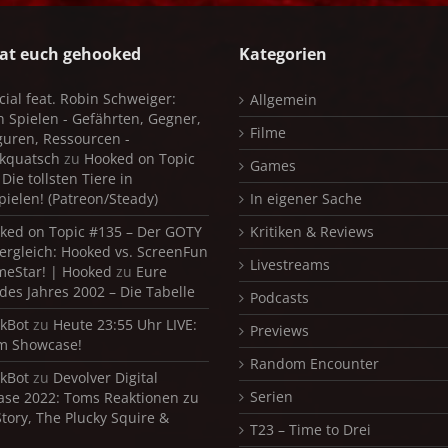
at euch gehooked
Kategorien
cial feat. Robin Schweiger:
Allgemein
in Spielen - Gefährten, Gegner,
Filme
iguren, Ressourcen -
kquatsch
zu
Hooked on Topic
Games
Die tollsten Tiere in
pielen! (Patreon/Steady)
In eigener Sache
ked on Topic #135 – Der GOTY
Kritiken & Reviews
ergleich: Hooked vs. ScreenFun
Livestreams
meStar! | Hooked
zu
Eure
 des Jahres 2002 – Die Tabelle
Podcasts
kBot
zu
Heute 23:55 Uhr LIVE:
Previews
m Showcase!
Random Encounter
kBot
zu
Devolver Digital
Serien
se 2022: Toms Reaktionen zu
Story, The Plucky Squire &
T23 – Time to Drei