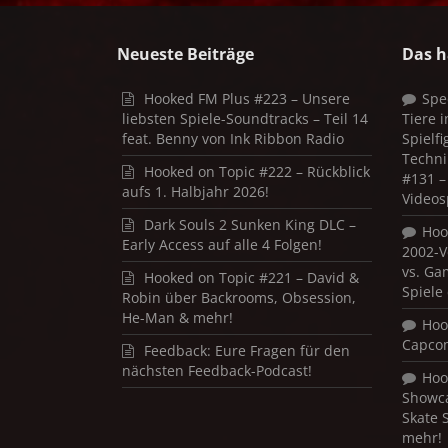
Neueste Beiträge
Das h
Hooked FM Plus #223 – Unsere
Spe
liebsten Spiele-Soundtracks – Teil 14
Tiere 
feat. Benny von Ink Ribbon Radio
Spielf
Techni
Hooked on Topic #222 – Rückblick
#131 – 
aufs 1. Halbjahr 2026!
Videos
Dark Souls 2 Sunken King DLC –
Hoo
Early Access auf alle 4 Folgen!
2002-V
vs. Ga
Hooked on Topic #221 – David &
Spiele
Robin über Backrooms, Obsession,
He-Man & mehr!
Hoo
Capco
Feedback: Eure Fragen für den
nächsten Feedback-Podcast!
Hoo
Showca
Skate 
mehr!