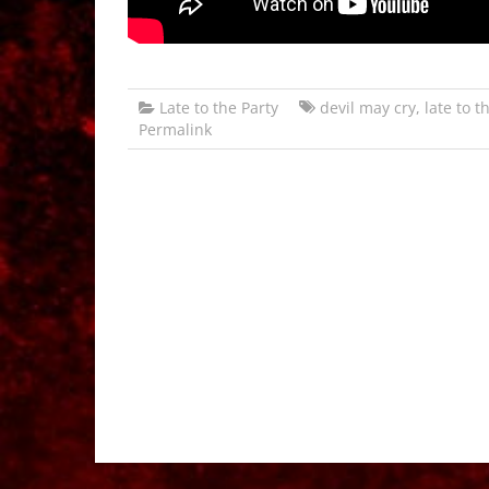
Late to the Party
devil may cry
,
late to t
Permalink