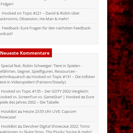
 Folgen!
Hooked on Topic #221 – David & Robin über
ackrooms, Obsession, He-Man & mehr!
Feedback: Eure Fragen für den nächsten Feedback-
odcast!
Neueste Kommentare
Special feat. Robin Schweiger: Tiere in Spielen -
efährten, Gegner, Spielfiguren, Ressourcen -
echnikquatsch
zu
Hooked on Topic #131 – Die tollsten
iere in Videospielen! (Patreon/Steady)
Hooked on Topic #135 – Der GOTY 2002-Vergleich:
ooked vs. ScreenFun vs. GameStar! | Hooked
zu
Eure
piele des Jahres 2002 – Die Tabelle
HookBot
zu
Heute 23:55 Uhr LIVE: Capcom
howcase!
HookBot
zu
Devolver Digital Showcase 2022: Toms
eaktionen zu Skate Story, The Plucky Squire & mehr!