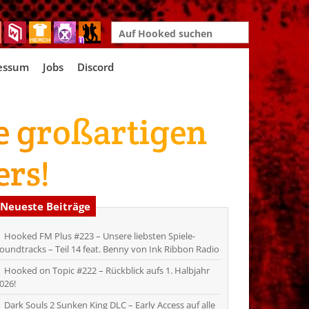
Search
for:
essum
Jobs
Discord
ie großartigen
rs!
Neueste Beiträge
Hooked FM Plus #223 – Unsere liebsten Spiele-
oundtracks – Teil 14 feat. Benny von Ink Ribbon Radio
Hooked on Topic #222 – Rückblick aufs 1. Halbjahr
026!
Dark Souls 2 Sunken King DLC – Early Access auf alle