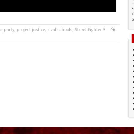
b
he party
,
project justice
,
rival schools
,
Street Fighter 5