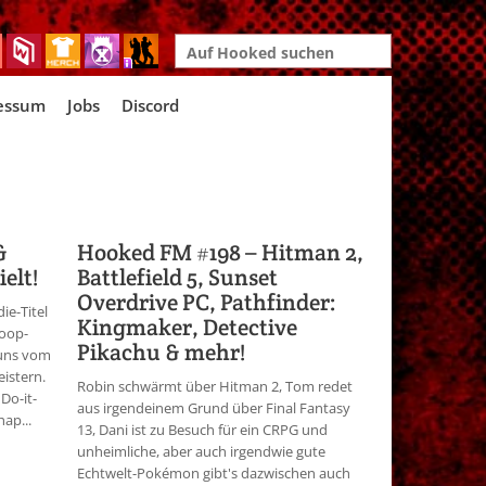
Search
for:
essum
Jobs
Discord
&
Hooked FM #198 – Hitman 2,
elt!
Battlefield 5, Sunset
Overdrive PC, Pathfinder:
ie-Titel
Kingmaker, Detective
Koop-
Pikachu & mehr!
 uns vom
istern.
Robin schwärmt über Hitman 2, Tom redet
Do-it-
aus irgendeinem Grund über Final Fantasy
ap...
13, Dani ist zu Besuch für ein CRPG und
unheimliche, aber auch irgendwie gute
Echtwelt-Pokémon gibt's dazwischen auch