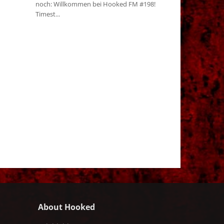
noch: Willkommen bei Hooked FM #198!
Timest...
About Hooked