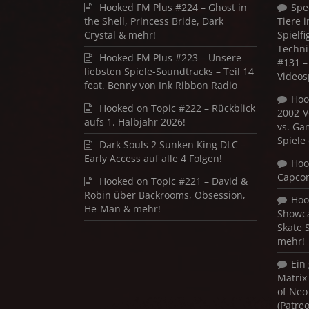
Hooked FM Plus #224 – Ghost in
Spe
the Shell, Princess Bride, Dark
Tiere 
Crystal & mehr!
Spielf
Techni
Hooked FM Plus #223 – Unsere
#131 – 
liebsten Spiele-Soundtracks – Teil 14
Videos
feat. Benny von Ink Ribbon Radio
Hoo
Hooked on Topic #222 – Rückblick
2002-V
aufs 1. Halbjahr 2026!
vs. Ga
Spiele
Dark Souls 2 Sunken King DLC –
Early Access auf alle 4 Folgen!
Hoo
Capco
Hooked on Topic #221 – David &
Robin über Backrooms, Obsession,
Hoo
He-Man & mehr!
Showca
Skate 
mehr!
Ein
Matrix
of Neo
(Patre