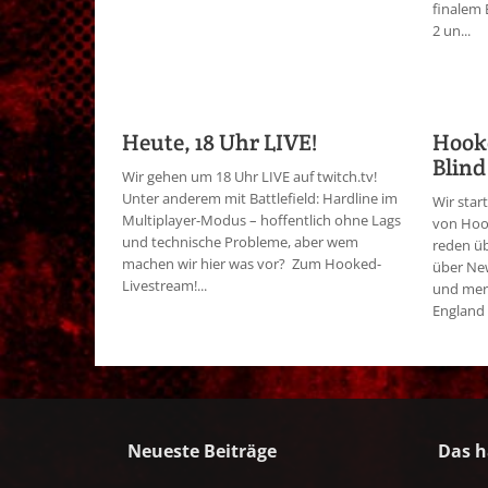
finalem
2 un...
Heute, 18 Uhr LIVE!
Hooke
Blin
Wir gehen um 18 Uhr LIVE auf twitch.tv!
Unter anderem mit Battlefield: Hardline im
Wir star
Multiplayer-Modus – hoffentlich ohne Lags
von Hoo
und technische Probleme, aber wem
reden üb
machen wir hier was vor? Zum Hooked-
über New
Livestream!...
und merk
England 
Neueste Beiträge
Das h