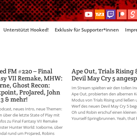
Skip
Unterstützt Hooked!
Exklusiv für Supporter*innen
Impr
to
content
d FM #220 – Final
Ape Out, Trials Rising 
asy VII Remake, MHW:
Devil May Cry 5 angespi
rne, Ghost Recon:
Im Stream spielten wir den tollen Ind
point, ProJared, John
Ape Out, probierten den albernen 
3 & mehr!
Modus von Trials Rising und ließen
Werf des neuen Devil May Cry 5 bege
dcast, neues Intro, neue Themen:
Oh und Robin erschuf einen kleinen 
n über die letzte State of Play mit
Yourself-Springbrunnen. Yeah, that h
fos zu Final Fantasy VII Remake
ster Hunter World: Iceborne, über
dal rund um ProJared, Robins