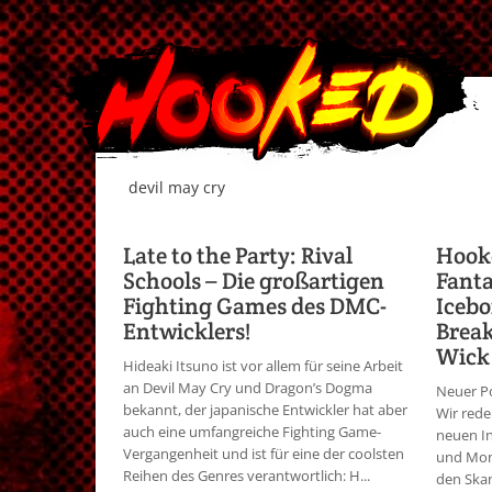
devil may cry
Late to the Party: Rival
Hooke
Schools – Die großartigen
Fant
Fighting Games des DMC-
Icebo
Entwicklers!
Break
Wick 
Hideaki Itsuno ist vor allem für seine Arbeit
an Devil May Cry und Dragon’s Dogma
Neuer Po
bekannt, der japanische Entwickler hat aber
Wir rede
auch eine umfangreiche Fighting Game-
neuen In
Vergangenheit und ist für eine der coolsten
und Mon
Reihen des Genres verantwortlich: H...
den Skan