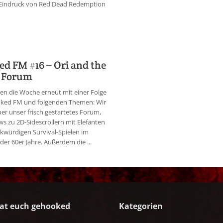
 Eindruck von Red Dead Redemption
d FM #16 – Ori and the
d Forum
ten die Woche erneut mit einer Folge
ked FM und folgenden Themen: Wir
er unser frisch gestartetes Forum,
s zu 2D-Sidescrollern mit Elefanten
würdigen Survival-Spielen im
der 60er Jahre. Außerdem die ...
at euch gehooked
Kategorien