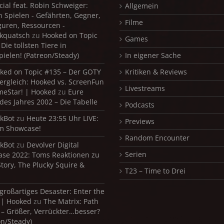
cial feat. Robin Schweiger:
Allgemein
in Spielen - Gefährten, Gegner,
Filme
iguren, Ressourcen -
kquatsch
zu
Hooked on Topic
Games
Die tollsten Tiere in
pielen! (Patreon/Steady)
In eigener Sache
ked on Topic #135 – Der GOTY
Kritiken & Reviews
ergleich: Hooked vs. ScreenFun
Livestreams
meStar! | Hooked
zu
Eure
 des Jahres 2002 – Die Tabelle
Podcasts
kBot
zu
Heute 23:55 Uhr LIVE:
Previews
m Showcase!
Random Encounter
kBot
zu
Devolver Digital
Serien
se 2022: Toms Reaktionen zu
Story, The Plucky Squire &
T23 – Time to Drei
 großartiges Desaster: Enter the
 | Hooked
zu
The Matrix: Path
 – Größer, Verrückter…besser?
on/Steady)