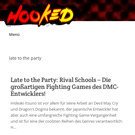
Skip
Menü
to
content
Unterstützt Hooked!
late to the party
Exklusiv für Supporter*innen
Late to the Party: Rival Schools – Die
großartigen Fighting Games des DMC-
Impressum
Entwicklers!
Hideaki Itsuno ist vor allem für seine Arbeit an Devil May Cry
Jobs
und Dragon’s Dogma bekannt, der japanische Entwickler hat
aber auch eine umfangreiche Fighting Game-Vergangenheit
und ist für eine der coolsten Reihen des Genres verantwortlich:
Discord
H...