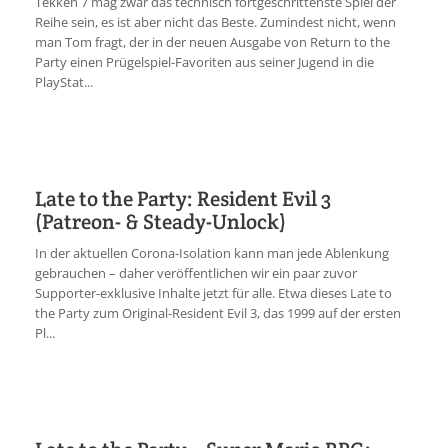
Tekken 7 mag zwar das technisch fortgeschrittenste Spiel der
Reihe sein, es ist aber nicht das Beste. Zumindest nicht, wenn
man Tom fragt, der in der neuen Ausgabe von Return to the
Party einen Prügelspiel-Favoriten aus seiner Jugend in die
PlayStat...
Late to the Party: Resident Evil 3
(Patreon- & Steady-Unlock)
In der aktuellen Corona-Isolation kann man jede Ablenkung
gebrauchen – daher veröffentlichen wir ein paar zuvor
Supporter-exklusive Inhalte jetzt für alle. Etwa dieses Late to
the Party zum Original-Resident Evil 3, das 1999 auf der ersten
Pl...