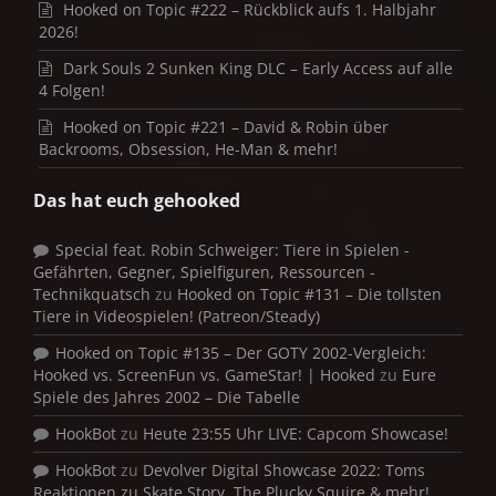
Hooked on Topic #222 – Rückblick aufs 1. Halbjahr
2026!
Dark Souls 2 Sunken King DLC – Early Access auf alle
4 Folgen!
Hooked on Topic #221 – David & Robin über
Backrooms, Obsession, He-Man & mehr!
Das hat euch gehooked
Special feat. Robin Schweiger: Tiere in Spielen -
Gefährten, Gegner, Spielfiguren, Ressourcen -
Technikquatsch
zu
Hooked on Topic #131 – Die tollsten
Tiere in Videospielen! (Patreon/Steady)
Hooked on Topic #135 – Der GOTY 2002-Vergleich:
Hooked vs. ScreenFun vs. GameStar! | Hooked
zu
Eure
Spiele des Jahres 2002 – Die Tabelle
HookBot
zu
Heute 23:55 Uhr LIVE: Capcom Showcase!
HookBot
zu
Devolver Digital Showcase 2022: Toms
Reaktionen zu Skate Story, The Plucky Squire & mehr!