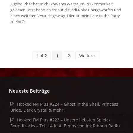
Jugendlicher hat mich BioWares Weltraum-RPG immer kalt
gelassen, jetzt habe ich erneut die Jedi-Robe übergeworfen und
einen weiteren Versuch gewagt. Hier ist mein Late to the Party
zu KotO...
1 of 2
1
2
Weiter »
Neueste Beiträge
Hooked FM Plus #224 – Ghost in the Shell, Princess
Bride, Dark Crystal & mehr!
Hooked FM Plus #223 – Unsere liebsten Spiele-
Soundtracks – Teil 14 feat. Benny von Ink Ribbon Radio