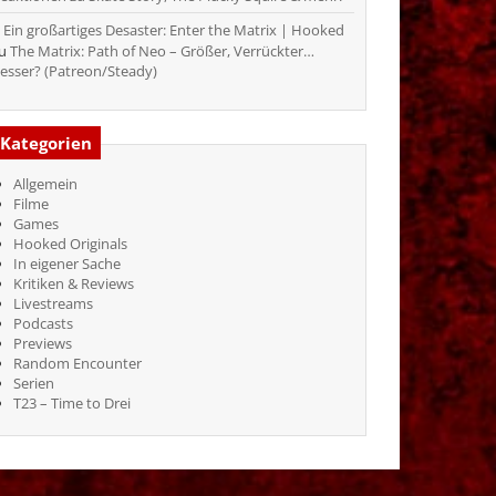
Ein großartiges Desaster: Enter the Matrix | Hooked
zu
The Matrix: Path of Neo – Größer, Verrückter…
esser? (Patreon/Steady)
Kategorien
Allgemein
Filme
Games
Hooked Originals
In eigener Sache
Kritiken & Reviews
Livestreams
Podcasts
Previews
Random Encounter
Serien
T23 – Time to Drei