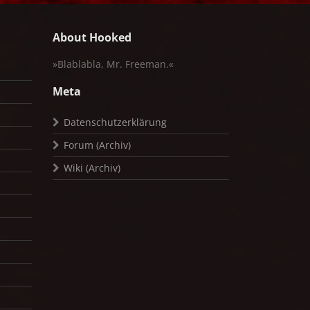
About Hooked
»Blablabla, Mr. Freeman.«
Meta
Datenschutzerklärung
Forum (Archiv)
Wiki (Archiv)