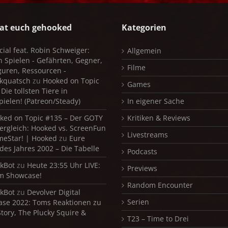
at euch gehooked
Kategorien
cial feat. Robin Schweiger:
Allgemein
in Spielen - Gefährten, Gegner,
Filme
iguren, Ressourcen -
kquatsch
zu
Hooked on Topic
Games
Die tollsten Tiere in
pielen! (Patreon/Steady)
In eigener Sache
ked on Topic #135 – Der GOTY
Kritiken & Reviews
ergleich: Hooked vs. ScreenFun
Livestreams
meStar! | Hooked
zu
Eure
 des Jahres 2002 – Die Tabelle
Podcasts
kBot
zu
Heute 23:55 Uhr LIVE:
Previews
m Showcase!
Random Encounter
kBot
zu
Devolver Digital
Serien
se 2022: Toms Reaktionen zu
Story, The Plucky Squire &
T23 – Time to Drei