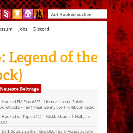
Search
for:
essum
Jobs
Discord
: Legend of the
ock)
Neueste Beiträge
Hooked FM Plus #223 – Unsere liebsten Spiele-
oundtracks – Teil 14 feat. Benny von Ink Ribbon Radio
Hooked on Topic #222 – Rückblick aufs 1. Halbjahr
026!
Dark Souls 2 Sunken King DLC – Early Access auf alle