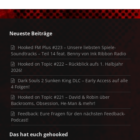
Neueste Beiträge
Hooked FM Plus #223 – Unsere liebsten Spiele-
Soundtracks – Teil 14 feat. Benny von Ink Ribbon Radio
Hooked on Topic #222 – Rückblick aufs 1. Halbjahr
2026!
Dark Souls 2 Sunken King DLC – Early Access auf alle
4 Folgen!
Hooked on Topic #221 – David & Robin über
Backrooms, Obsession, He-Man & mehr!
Feedback: Eure Fragen für den nächsten Feedback-
Podcast!
Das hat euch gehooked