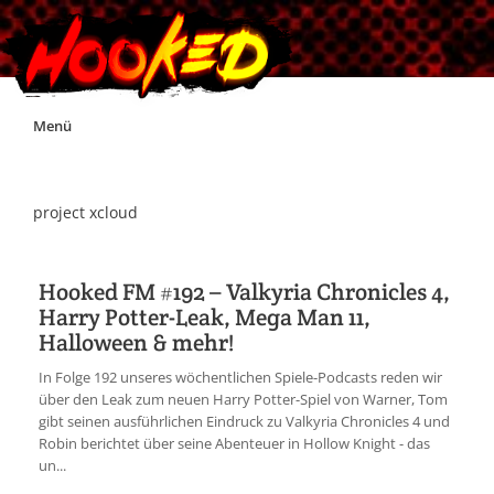
Skip
Menü
to
content
Unterstützt Hooked!
project xcloud
Exklusiv für Supporter*innen
Hooked FM #192 – Valkyria Chronicles 4,
Harry Potter-Leak, Mega Man 11,
Impressum
Halloween & mehr!
In Folge 192 unseres wöchentlichen Spiele-Podcasts reden wir
Jobs
über den Leak zum neuen Harry Potter-Spiel von Warner, Tom
gibt seinen ausführlichen Eindruck zu Valkyria Chronicles 4 und
Robin berichtet über seine Abenteuer in Hollow Knight - das
Discord
un...