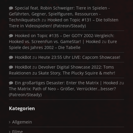
Special feat. Robin Schweiger: Tiere in Spielen -
Gefährten, Gegner, Spielfiguren, Ressourcen -
Technikquatsch
zu
Hooked on Topic #131 – Die tollsten
Tiere in Videospielen! (Patreon/Steady)
Hooked on Topic #135 – Der GOTY 2002-Vergleich:
Hooked vs. ScreenFun vs. GameStar! | Hooked
zu
Eure
Spiele des Jahres 2002 – Die Tabelle
HookBot
zu
Heute 23:55 Uhr LIVE: Capcom Showcase!
HookBot
zu
Devolver Digital Showcase 2022: Toms
Reaktionen zu Skate Story, The Plucky Squire & mehr!
Ein großartiges Desaster: Enter the Matrix | Hooked
zu
The Matrix: Path of Neo – Größer, Verrückter…besser?
(Patreon/Steady)
Kategorien
Allgemein
Filme