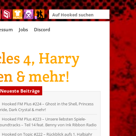
Search
for:
essum
Jobs
Discord
les 4, Harry
en & mehr!
Neueste Beiträge
Hooked FM Plus #224 – Ghost in the Shell, Princess
ride, Dark Crystal & mehr!
Hooked FM Plus #223 – Unsere liebsten Spiele-
oundtracks – Teil 14 feat. Benny von Ink Ribbon Radio
Hooked on Topic #222 – Rückblick aufs 1. Halbjahr