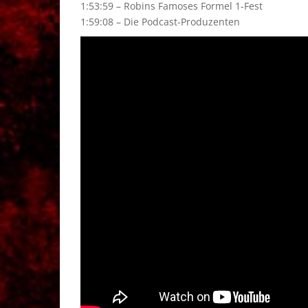
1:53:59 – Robins Famoses Formel 1-Fest
1:59:08 – Die Podcast-Produzenten