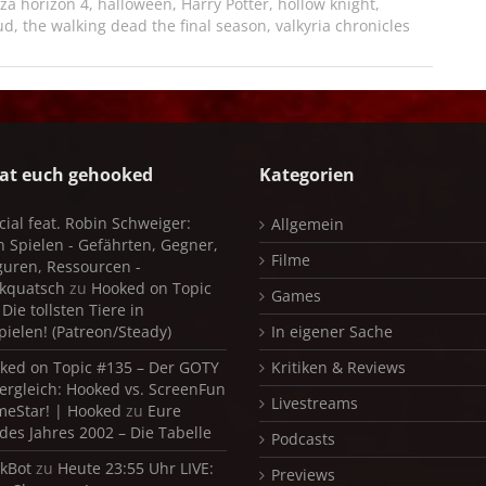
rza horizon 4
,
halloween
,
Harry Potter
,
hollow knight
,
ud
,
the walking dead the final season
,
valkyria chronicles
at euch gehooked
Kategorien
cial feat. Robin Schweiger:
Allgemein
in Spielen - Gefährten, Gegner,
Filme
iguren, Ressourcen -
kquatsch
zu
Hooked on Topic
Games
Die tollsten Tiere in
pielen! (Patreon/Steady)
In eigener Sache
ked on Topic #135 – Der GOTY
Kritiken & Reviews
ergleich: Hooked vs. ScreenFun
Livestreams
meStar! | Hooked
zu
Eure
 des Jahres 2002 – Die Tabelle
Podcasts
kBot
zu
Heute 23:55 Uhr LIVE:
Previews