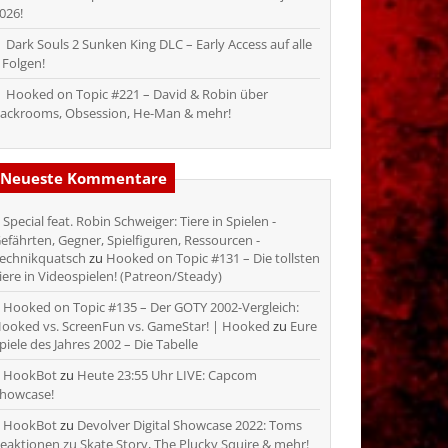
026!
Dark Souls 2 Sunken King DLC – Early Access auf alle
 Folgen!
Hooked on Topic #221 – David & Robin über
ackrooms, Obsession, He-Man & mehr!
Neueste Kommentare
Special feat. Robin Schweiger: Tiere in Spielen -
efährten, Gegner, Spielfiguren, Ressourcen -
echnikquatsch
zu
Hooked on Topic #131 – Die tollsten
iere in Videospielen! (Patreon/Steady)
Hooked on Topic #135 – Der GOTY 2002-Vergleich:
ooked vs. ScreenFun vs. GameStar! | Hooked
zu
Eure
piele des Jahres 2002 – Die Tabelle
HookBot
zu
Heute 23:55 Uhr LIVE: Capcom
howcase!
HookBot
zu
Devolver Digital Showcase 2022: Toms
eaktionen zu Skate Story, The Plucky Squire & mehr!