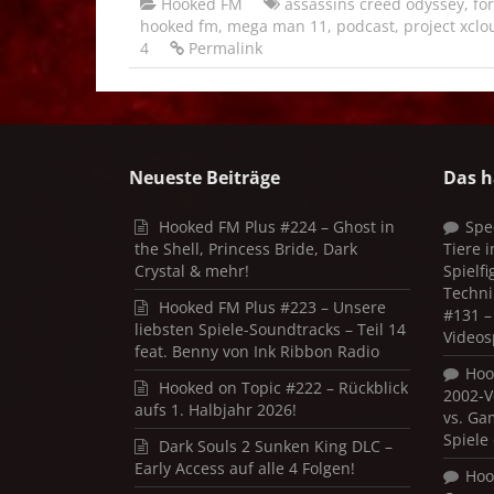
Hooked FM
assassins creed odyssey
,
fo
hooked fm
,
mega man 11
,
podcast
,
project xclo
4
Permalink
Neueste Beiträge
Das h
Hooked FM Plus #224 – Ghost in
Spe
the Shell, Princess Bride, Dark
Tiere 
Crystal & mehr!
Spielf
Techni
Hooked FM Plus #223 – Unsere
#131 – 
liebsten Spiele-Soundtracks – Teil 14
Videos
feat. Benny von Ink Ribbon Radio
Hoo
Hooked on Topic #222 – Rückblick
2002-V
aufs 1. Halbjahr 2026!
vs. Ga
Spiele
Dark Souls 2 Sunken King DLC –
Early Access auf alle 4 Folgen!
Hoo