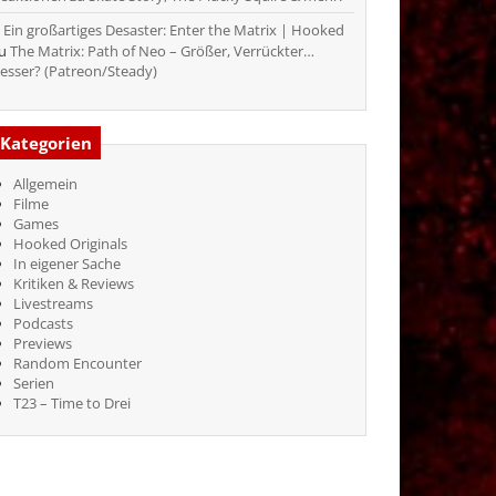
Ein großartiges Desaster: Enter the Matrix | Hooked
zu
The Matrix: Path of Neo – Größer, Verrückter…
esser? (Patreon/Steady)
Kategorien
Allgemein
Filme
Games
Hooked Originals
In eigener Sache
Kritiken & Reviews
Livestreams
Podcasts
Previews
Random Encounter
Serien
T23 – Time to Drei