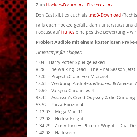
Zum
Hooked-Forum inkl. Discord-Link!
Den Cast gibt es auch als
.mp3-Download
(Rechts
Falls euch Hooked gefällt, dann unterstützt uns 
Podcast auf
iTunes
eine positive Bewertung – wir
Probiert Audible mit einem kostenlosen Probe-M
Timestamps für Skipper:
1:04 – Harry Potter-Spiel geleaked
8:28 – The Walking Dead – The Final Season jetzt
12:33 – Project xCloud von Microsoft
18:52 – Werbung: Audible.de/hooked & Amazon-Aff
19:50 – Valkyria Chronicles 4
38:42 – Assassin’s Creed Odyssey & die Grinding
53:52 – Forza Horizon 4
1:12:03 – Mega Man 11
1:22:08 – Hollow Knight
1:34:29 – Ace Attorney: Phoenix Wright – Dual Des
1:48:08 – Halloween