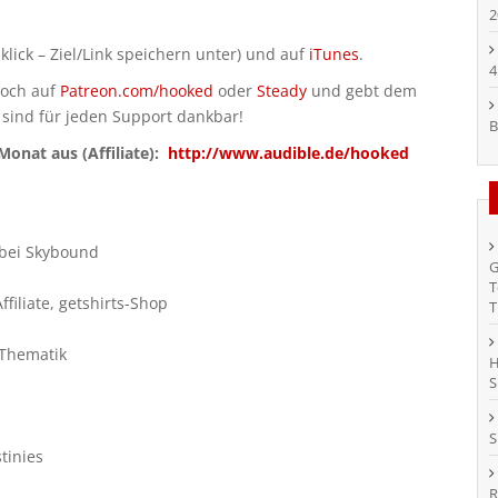
2
klick – Ziel/Link speichern unter) und auf
iTunes
.
4
doch auf
Patreon.com/hooked
oder
Steady
und gebt dem
 sind für jeden Support dankbar!
B
onat aus (Affiliate):
http://www.audible.de/hooked
 bei Skybound
G
T
iliate, getshirts-Shop
T
-Thematik
H
S
S
tinies
R