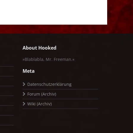
About Hooked
»Blablabla, Mr. Freeman.«
Meta
Datenschutzerklärung
Forum (Archiv)
Wiki (Archiv)