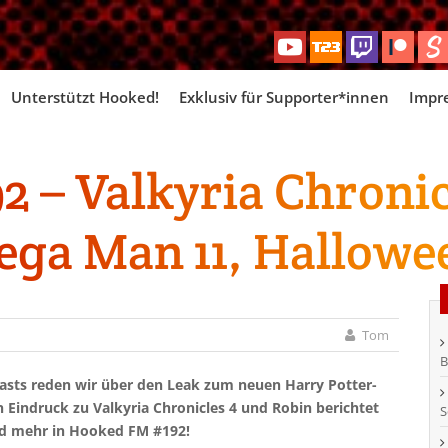
Skip
Unterstützt Hooked!
Exklusiv für Supporter*innen
Impr
to
content
 – Valkyria Chronic
ega Man 11, Hallowe
Tom
B
casts reden wir über den Leak zum neuen Harry Potter-
 Eindruck zu Valkyria Chronicles 4 und Robin berichtet
S
nd mehr in Hooked FM #192!