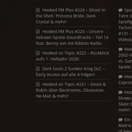
Hooked FM Plus #224 – Ghost in
Spe
the Shell, Princess Bride, Dark
Tiere 
Crystal & mehr!
Spielf
Techni
Hooked FM Plus #223 – Unsere
#131 – 
liebsten Spiele-Soundtracks – Teil 14
Videos
feat. Benny von Ink Ribbon Radio
Hoo
Hooked on Topic #222 – Rückblick
2002-V
aufs 1. Halbjahr 2026!
vs. Ga
Spiele
Dark Souls 2 Sunken King DLC –
Early Access auf alle 4 Folgen!
Hoo
Capco
Hooked on Topic #221 – David &
Robin über Backrooms, Obsession,
Hoo
He-Man & mehr!
Showca
Skate 
mehr!
Ein
Matrix
of Neo