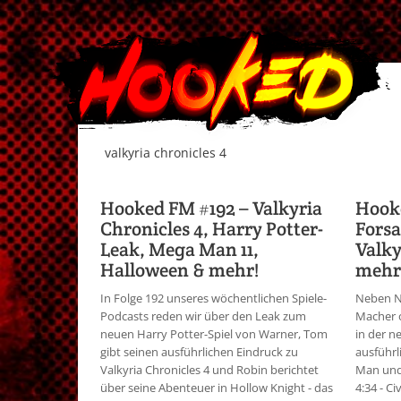
valkyria chronicles 4
Hooked FM #192 – Valkyria
Hooke
Chronicles 4, Harry Potter-
Forsa
Leak, Mega Man 11,
Valky
Halloween & mehr!
mehr
In Folge 192 unseres wöchentlichen Spiele-
Neben N
Podcasts reden wir über den Leak zum
Macher o
neuen Harry Potter-Spiel von Warner, Tom
in der 
gibt seinen ausführlichen Eindruck zu
ausführl
Valkyria Chronicles 4 und Robin berichtet
Man und
über seine Abenteuer in Hollow Knight - das
4:34 - Civ