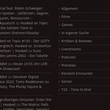
cial feat. Robin Schweiger:
Allgemein
in Spielen - Gefährten, Gegner,
Filme
iguren, Ressourcen -
kquatsch
zu
Hooked on Topic
Games
Die tollsten Tiere in
pielen! (Patreon/Steady)
In eigener Sache
ked on Topic #135 – Der GOTY
Kritiken & Reviews
ergleich: Hooked vs. ScreenFun
Livestreams
meStar! | Hooked
zu
Eure
 des Jahres 2002 – Die Tabelle
Podcasts
kBot
zu
Heute 23:55 Uhr LIVE:
Previews
m Showcase!
Random Encounter
kBot
zu
Devolver Digital
Serien
se 2022: Toms Reaktionen zu
Story, The Plucky Squire &
T23 – Time to Drei
 großartiges Desaster: Enter the
 | Hooked
zu
The Matrix: Path
 – Größer, Verrückter…besser?