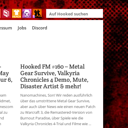
Search
for:
essum
Jobs
Discord
-
Hooked FM #160 – Metal
 May
Gear Survive, Valkyria
ur 6,
Chronicles 4 Demo, Mute,
Disaster Artist & mehr!
ream
Nanomachines, Son! Wir reden ausführlich
idmet,
über das umstrittene Metal Gear Survive,
gamescom
aber auch über News wie einen neuen Patch
al zu
zu Warcraft 3, die Remastered-Version von
und
Burnout Paradise, über Spiele wie die
n
Valkyria Chronicles 4-Trial und Filme wie ...