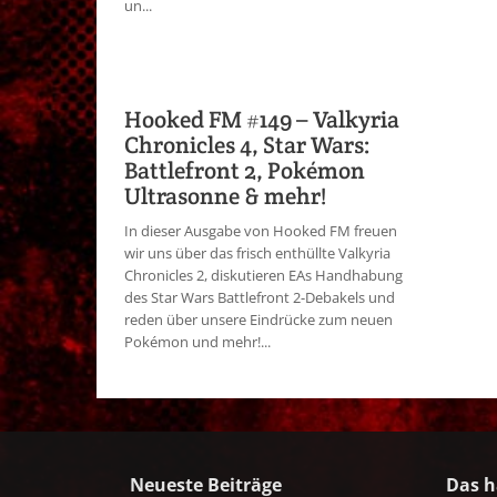
un...
Hooked FM #149 – Valkyria
Chronicles 4, Star Wars:
Battlefront 2, Pokémon
Ultrasonne & mehr!
In dieser Ausgabe von Hooked FM freuen
wir uns über das frisch enthüllte Valkyria
Chronicles 2, diskutieren EAs Handhabung
des Star Wars Battlefront 2-Debakels und
reden über unsere Eindrücke zum neuen
Pokémon und mehr!...
Neueste Beiträge
Das h