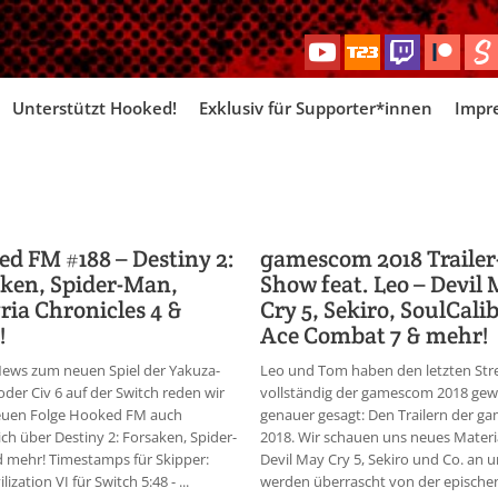
Skip
Unterstützt Hooked!
Exklusiv für Supporter*innen
Impr
to
content
d FM #188 – Destiny 2:
gamescom 2018 Trailer
ken, Spider-Man,
Show feat. Leo – Devil
ria Chronicles 4 &
Cry 5, Sekiro, SoulCalib
!
Ace Combat 7 & mehr!
ews zum neuen Spiel der Yakuza-
Leo und Tom haben den letzten St
der Civ 6 auf der Switch reden wir
vollständig der gamescom 2018 gew
neuen Folge Hooked FM auch
genauer gesagt: Den Trailern der 
ich über Destiny 2: Forsaken, Spider-
2018. Wir schauen uns neues Materi
 mehr! Timestamps für Skipper:
Devil May Cry 5, Sekiro und Co. an 
ilization VI für Switch 5:48 - ...
werden überrascht von der epische