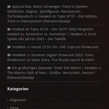
Special feat. Robin Schweiger: Tiere in Spielen -
Gefährten, Gegner, Spielfiguren, Ressourcen -
Technikquatsch
zu
Hooked on Topic #131 – Die tollsten
Tiere in Videospielen! (Patreon/Steady)
Hooked on Topic #135 – Der GOTY 2002-Vergleich:
Hooked vs. ScreenFun vs. GameStar! | Hooked
zu
Eure
Spiele des Jahres 2002 – Die Tabelle
HookBot
zu
Heute 23:55 Uhr LIVE: Capcom Showcase!
HookBot
zu
Devolver Digital Showcase 2022: Toms
Reaktionen zu Skate Story, The Plucky Squire & mehr!
Ein großartiges Desaster: Enter the Matrix | Hooked
zu
The Matrix: Path of Neo – Größer, Verrückter…besser?
(Patreon/Steady)
Kategorien
Allgemein
Filme