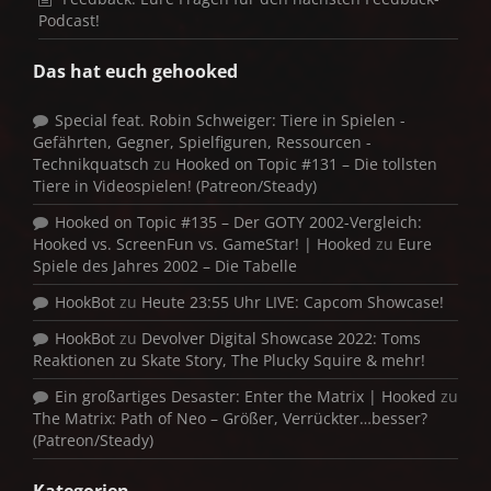
Podcast!
Das hat euch gehooked
Special feat. Robin Schweiger: Tiere in Spielen -
Gefährten, Gegner, Spielfiguren, Ressourcen -
Technikquatsch
zu
Hooked on Topic #131 – Die tollsten
Tiere in Videospielen! (Patreon/Steady)
Hooked on Topic #135 – Der GOTY 2002-Vergleich:
Hooked vs. ScreenFun vs. GameStar! | Hooked
zu
Eure
Spiele des Jahres 2002 – Die Tabelle
HookBot
zu
Heute 23:55 Uhr LIVE: Capcom Showcase!
HookBot
zu
Devolver Digital Showcase 2022: Toms
Reaktionen zu Skate Story, The Plucky Squire & mehr!
Ein großartiges Desaster: Enter the Matrix | Hooked
zu
The Matrix: Path of Neo – Größer, Verrückter…besser?
(Patreon/Steady)