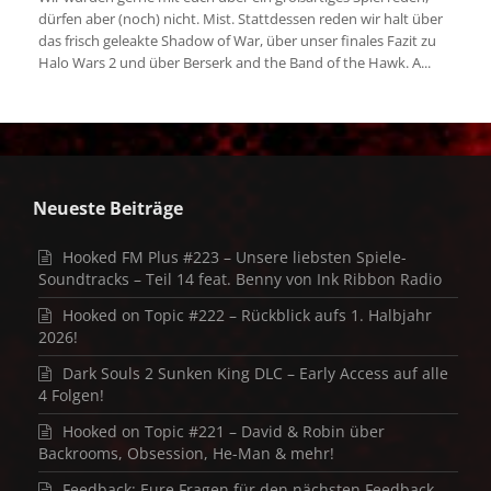
dürfen aber (noch) nicht. Mist. Stattdessen reden wir halt über
das frisch geleakte Shadow of War, über unser finales Fazit zu
Halo Wars 2 und über Berserk and the Band of the Hawk. A...
Neueste Beiträge
Hooked FM Plus #223 – Unsere liebsten Spiele-
Soundtracks – Teil 14 feat. Benny von Ink Ribbon Radio
Hooked on Topic #222 – Rückblick aufs 1. Halbjahr
2026!
Dark Souls 2 Sunken King DLC – Early Access auf alle
4 Folgen!
Hooked on Topic #221 – David & Robin über
Backrooms, Obsession, He-Man & mehr!
Feedback: Eure Fragen für den nächsten Feedback-