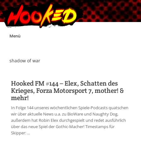
Skip
Menü
to
content
Unterstützt Hooked!
shadow of war
Exklusiv für Supporter*innen
Hooked FM #144 – Elex, Schatten des
Krieges, Forza Motorsport 7, mother! &
Impressum
mehr!
In Folge 144 unseres wöchentlichen Spiele-Podcasts quatschen
Jobs
wir über aktuelle News u.a. zu BioWare und Naughty Dog,
außerdem hat Robin Elex durchgespielt und redet ausführlich
über das neue Spiel der Gothic-Macher! Timestamps für
Discord
Skipper: ...