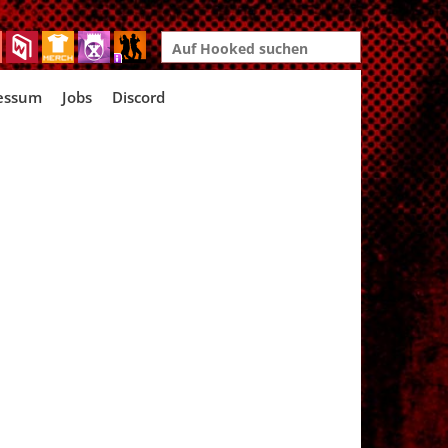
Search
for:
essum
Jobs
Discord