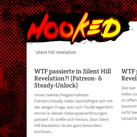
silent hill revelation
WTF passierte in Silent Hill
WTF p
Revelation?! (Patreon- &
Revel
Steady-Unlock)
Das war l
Video zu 
Unser zweites freigeschaltetes
so offen
Patreon/Steady-Video beschäftigte sich mit
bestimmt
der ewigen Frage, was zum Teufel eigentlich
nicht be
immer in diesen Videospielverfilmungen
tatsächli
passiert. Es stellte sich heraus, dass Silent
Hill Revelation da ein ganz besonders
konfuses...