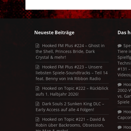
Neueste Beiträge
Das h
Hooked FM Plus #224 – Ghost in
Spe
the Shell, Princess Bride, Dark
Tiere 
Crystal & mehr!
Spielf
Techni
Hooked FM Plus #223 – Unsere
#131 – 
liebsten Spiele-Soundtracks – Teil 14
Videos
feat. Benny von Ink Ribbon Radio
Hoo
Hooked on Topic #222 – Rückblick
2002-V
aufs 1. Halbjahr 2026!
vs. Ga
Spiele
Dark Souls 2 Sunken King DLC –
Early Access auf alle 4 Folgen!
Hoo
Capco
Hooked on Topic #221 – David &
Robin über Backrooms, Obsession,
Hoo
He-Man & mehr!