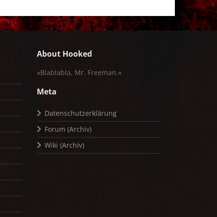
About Hooked
»Blablabla, Mr. Freeman.«
Meta
Datenschutzerklärung
Forum (Archiv)
Wiki (Archiv)