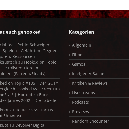
at euch gehooked
Kategorien
cial feat. Robin Schweiger:
Allgemein
in Spielen - Gefährten, Gegner,
Filme
iguren, Ressourcen -
kquatsch
zu
Hooked on Topic
Games
Die tollsten Tiere in
pielen! (Patreon/Steady)
In eigener Sache
ked on Topic #135 – Der GOTY
Kritiken & Reviews
ergleich: Hooked vs. ScreenFun
Livestreams
meStar! | Hooked
zu
Eure
 des Jahres 2002 – Die Tabelle
Podcasts
kBot
zu
Heute 23:55 Uhr LIVE:
Previews
m Showcase!
Random Encounter
kBot
zu
Devolver Digital