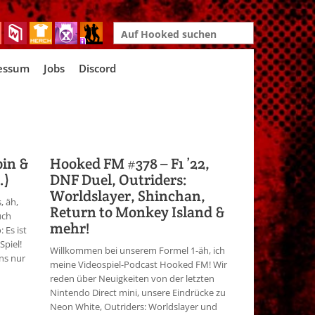
Search
for:
essum
Jobs
Discord
bin &
Hooked FM #378 – F1 ’22,
.)
DNF Duel, Outriders:
Worldslayer, Shinchan,
, äh,
Return to Monkey Island &
uch
mehr!
 Es ist
Spiel!
Willkommen bei unserem Formel 1-äh, ich
ns nur
meine Videospiel-Podcast Hooked FM! Wir
reden über Neuigkeiten von der letzten
Nintendo Direct mini, unsere Eindrücke zu
Neon White, Outriders: Worldslayer und