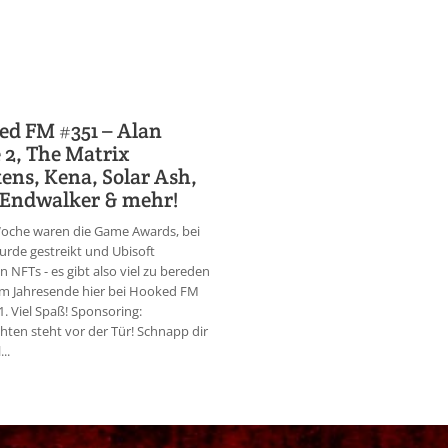
d FM #351 – Alan
2, The Matrix
ns, Kena, Solar Ash,
 Endwalker & mehr!
Woche waren die Game Awards, bei
rde gestreikt und Ubisoft
n NFTs - es gibt also viel zu bereden
rm Jahresende hier bei Hooked FM
1. Viel Spaß! Sponsoring:
ten steht vor der Tür! Schnapp dir
..