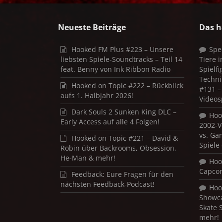
Neueste Beiträge
Das h
Hooked FM Plus #223 – Unsere
Spe
liebsten Spiele-Soundtracks – Teil 14
Tiere 
feat. Benny von Ink Ribbon Radio
Spielf
Techni
Hooked on Topic #222 – Rückblick
#131 – 
aufs 1. Halbjahr 2026!
Videos
Dark Souls 2 Sunken King DLC –
Hoo
Early Access auf alle 4 Folgen!
2002-V
vs. Ga
Hooked on Topic #221 – David &
Spiele
Robin über Backrooms, Obsession,
He-Man & mehr!
Hoo
Capco
Feedback: Eure Fragen für den
nächsten Feedback-Podcast!
Hoo
Showca
Skate 
mehr!