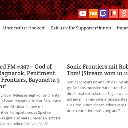
Skip
Unterstützt Hooked!
Exklusiv für Supporter*innen
Impr
to
content
d FM #397 – God of
Sonic Frontiers mit Ro
Ragnarok, Pentiment,
Tom! (Stream vom 10.11
 Frontiers, Bayonetta 3
Sonic Frontiers ist endlich da und als
hr!
große Fans mussten wir natürlich a
direkt mal reinschauen. Sagen wir so:
t großer Releases liegt vor und hinter
auf jeden Fall ein sehr interessantes 
 of War Ragnarok ist draußen, Sonic
Die Produktion dieser Videos wird u
ck und Obsidian haben mit
durch eure Unterstützung auf Pa...
t ein komplett neues Spiel im
es gibt also viel zu bereden jetzt bei
7 von Hooked FM! Viel Spaß!...