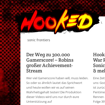
sonic frontiers
Der Weg zu 300.000
Hooke
Gamerscore! – Robins
War 
großer Achievement-
Sonic
Stream
& me
Wer viel Gamerscore haben will, muss leiden.
Eine Zei
So oder so ähnlich lautet das Sprichwort
uns: God
und heute wollen wir es auf seinen
ist zurü
Wahrheitsgehalt testen! Die Produktion
Pentimen
dieser Videos wird uns nur durch eure
Rennen - 
Unterstützung auf
Folge 39