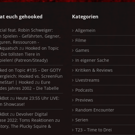
at euch gehooked
Kategorien
cial feat. Robin Schweiger:
Allgemein
in Spielen - Gefährten, Gegner,
Filme
iguren, Ressourcen -
kquatsch
zu
Hooked on Topic
Games
Die tollsten Tiere in
pielen! (Patreon/Steady)
In eigener Sache
ked on Topic #135 – Der GOTY
Kritiken & Reviews
ergleich: Hooked vs. ScreenFun
Livestreams
meStar! | Hooked
zu
Eure
 des Jahres 2002 – Die Tabelle
Podcasts
kBot
zu
Heute 23:55 Uhr LIVE:
Previews
m Showcase!
Random Encounter
kBot
zu
Devolver Digital
Serien
se 2022: Toms Reaktionen zu
Story, The Plucky Squire &
T23 – Time to Drei