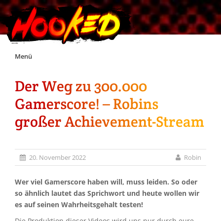
Skip
Menü
to
content
Der Weg zu 300.000
Unterstützt Hooked!
Gamerscore! – Robins
Exklusiv für Supporter*innen
großer Achievement-Stream
Impressum
20. November 2022
Robin
Jobs
Wer viel Gamerscore haben will, muss leiden. So oder
so ähnlich lautet das Sprichwort und heute wollen wir
Discord
es auf seinen Wahrheitsgehalt testen!
Die Produktion dieser Videos wird uns nur durch eure