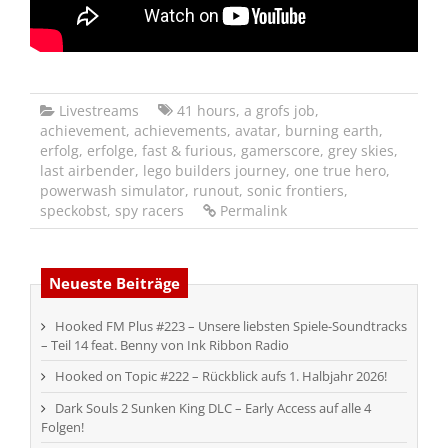
Livestreams
41 hours
,
a grofs job
,
achievement
,
achievements
,
avatar
,
burning earth
,
erfolg
,
erfolge
,
fast & furious
,
gamerscore
,
grey skies
,
last airbender
,
lego builders journey
,
one true hero
,
powerwash simulator
,
runout
,
sonic frontiers
,
speckobst
,
spy racers
Permalink
Neueste Beiträge
Hooked FM Plus #223 – Unsere liebsten Spiele-Soundtracks
– Teil 14 feat. Benny von Ink Ribbon Radio
Hooked on Topic #222 – Rückblick aufs 1. Halbjahr 2026!
Dark Souls 2 Sunken King DLC – Early Access auf alle 4
Folgen!