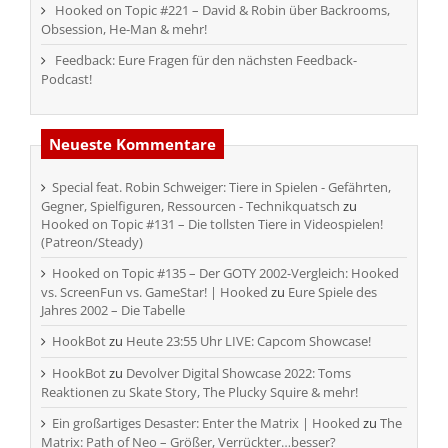
Hooked on Topic #221 – David & Robin über Backrooms,
Obsession, He-Man & mehr!
Feedback: Eure Fragen für den nächsten Feedback-
Podcast!
Neueste Kommentare
Special feat. Robin Schweiger: Tiere in Spielen - Gefährten,
Gegner, Spielfiguren, Ressourcen - Technikquatsch
zu
Hooked on Topic #131 – Die tollsten Tiere in Videospielen!
(Patreon/Steady)
Hooked on Topic #135 – Der GOTY 2002-Vergleich: Hooked
vs. ScreenFun vs. GameStar! | Hooked
zu
Eure Spiele des
Jahres 2002 – Die Tabelle
HookBot
zu
Heute 23:55 Uhr LIVE: Capcom Showcase!
HookBot
zu
Devolver Digital Showcase 2022: Toms
Reaktionen zu Skate Story, The Plucky Squire & mehr!
Ein großartiges Desaster: Enter the Matrix | Hooked
zu
The
Matrix: Path of Neo – Größer, Verrückter…besser?