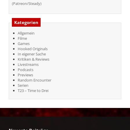
(Patreon/Steady)
Kategorien
Allgemein
Filme
Games
Hooked Originals
In eigener Sache
Kritiken & Reviews
Livestreams
Podcasts
Previews
Random Encounter
Serien
T23 – Time to Drei