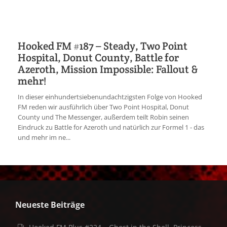
Hooked FM #187 – Steady, Two Point
Hospital, Donut County, Battle for
Azeroth, Mission Impossible: Fallout &
mehr!
In dieser einhundertsiebenundachtzigsten Folge von Hooked
FM reden wir ausführlich über Two Point Hospital, Donut
County und The Messenger, außerdem teilt Robin seinen
Eindruck zu Battle for Azeroth und natürlich zur Formel 1 - das
und mehr im ne...
Neueste Beiträge