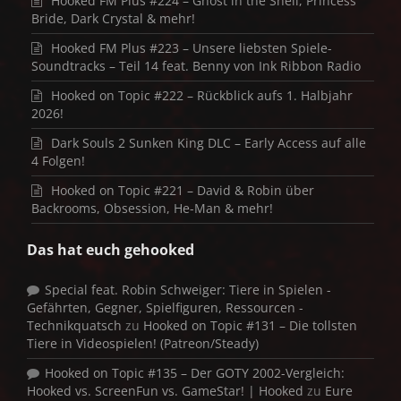
Hooked FM Plus #224 – Ghost in the Shell, Princess
Bride, Dark Crystal & mehr!
Hooked FM Plus #223 – Unsere liebsten Spiele-
Soundtracks – Teil 14 feat. Benny von Ink Ribbon Radio
Hooked on Topic #222 – Rückblick aufs 1. Halbjahr
2026!
Dark Souls 2 Sunken King DLC – Early Access auf alle
4 Folgen!
Hooked on Topic #221 – David & Robin über
Backrooms, Obsession, He-Man & mehr!
Das hat euch gehooked
Special feat. Robin Schweiger: Tiere in Spielen -
Gefährten, Gegner, Spielfiguren, Ressourcen -
Technikquatsch
zu
Hooked on Topic #131 – Die tollsten
Tiere in Videospielen! (Patreon/Steady)
Hooked on Topic #135 – Der GOTY 2002-Vergleich:
Hooked vs. ScreenFun vs. GameStar! | Hooked
zu
Eure