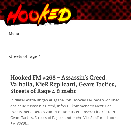
Skip
Menü
to
content
Unterstützt Hooked!
streets of rage 4
Exklusiv für Supporter*innen
Hooked FM #268 – Assassin’s Creed:
Valhalla, NieR Replicant, Gears Tactics,
Impressum
Streets of Rage 4 & mehr!
In dieser extra-langen Ausgabe von Hooked FM reden wir über
Jobs
das neue Assassin's Creed, Infos zu kommenden Next-Gen-
Events, neue Details zum Nier-Remaster, unsere Eindrücke zu
Gears Tactics, Streets of Rage 4 und mehr! Viel Spaß mit Hooked
Discord
FM #268!...