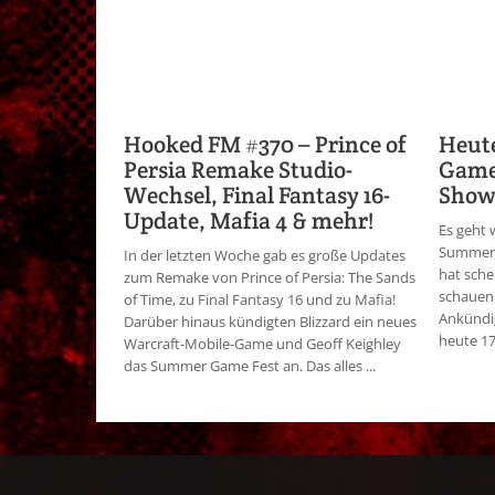
Hooked FM #370 – Prince of
Heute
Persia Remake Studio-
Game 
Wechsel, Final Fantasy 16-
Show
Update, Mafia 4 & mehr!
Es geht 
Summer 
In der letzten Woche gab es große Updates
hat sche
zum Remake von Prince of Persia: The Sands
schauen 
of Time, zu Final Fantasy 16 und zu Mafia!
Ankündi
Darüber hinaus kündigten Blizzard ein neues
heute 17
Warcraft-Mobile-Game und Geoff Keighley
das Summer Game Fest an. Das alles ...