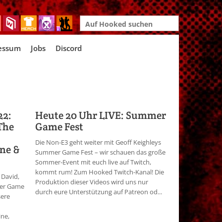
Search
for:
essum
Jobs
Discord
22:
Heute 20 Uhr LIVE: Summer
The
Game Fest
Die Non-E3 geht weiter mit Geoff Keighleys
ine &
Summer Game Fest – wir schauen das große
Sommer-Event mit euch live auf Twitch,
kommt rum! Zum Hooked Twitch-Kanal! Die
 David,
Produktion dieser Videos wird uns nur
er Game
durch eure Unterstützung auf Patreon od...
sere
ine,