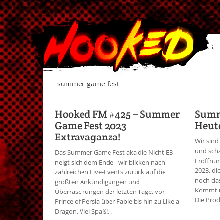
summer game fest
Hooked FM #425 – Summer
Summ
Game Fest 2023
Heute
Extravaganza!
Wir sind
und sch
Das Summer Game Fest aka die Nicht-E3
Eröffnu
neigt sich dem Ende - wir blicken nach
2023, di
zahlreichen Live-Events zurück auf die
noch das
größten Ankündigungen und
Kommt r
Überraschungen der letzten Tage, von
Die Prod
Prince of Persia über Fable bis hin zu Like a
Dragon. Viel Spaß!...