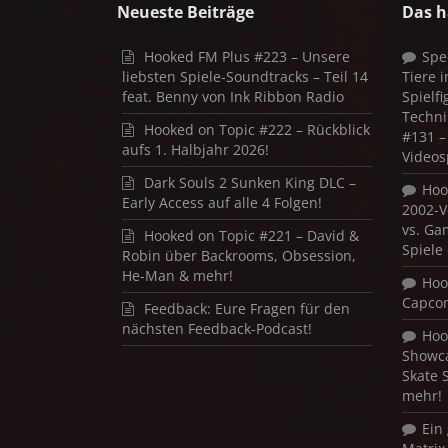
Neueste Beiträge
Das h
Hooked FM Plus #223 – Unsere
Spe
liebsten Spiele-Soundtracks – Teil 14
Tiere 
feat. Benny von Ink Ribbon Radio
Spielf
Techni
Hooked on Topic #222 – Rückblick
#131 – 
aufs 1. Halbjahr 2026!
Videos
Dark Souls 2 Sunken King DLC –
Hoo
Early Access auf alle 4 Folgen!
2002-V
vs. Ga
Hooked on Topic #221 – David &
Spiele
Robin über Backrooms, Obsession,
He-Man & mehr!
Hoo
Capco
Feedback: Eure Fragen für den
nächsten Feedback-Podcast!
Hoo
Showca
Skate 
mehr!
Ein