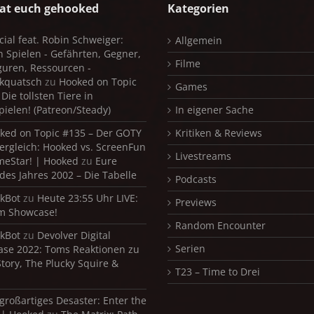
at euch gehooked
Kategorien
cial feat. Robin Schweiger:
Allgemein
in Spielen - Gefährten, Gegner,
Filme
iguren, Ressourcen -
kquatsch
zu
Hooked on Topic
Games
Die tollsten Tiere in
pielen! (Patreon/Steady)
In eigener Sache
ked on Topic #135 – Der GOTY
Kritiken & Reviews
ergleich: Hooked vs. ScreenFun
Livestreams
meStar! | Hooked
zu
Eure
 des Jahres 2002 – Die Tabelle
Podcasts
kBot
zu
Heute 23:55 Uhr LIVE:
Previews
m Showcase!
Random Encounter
kBot
zu
Devolver Digital
Serien
se 2022: Toms Reaktionen zu
Story, The Plucky Squire &
T23 – Time to Drei
 großartiges Desaster: Enter the