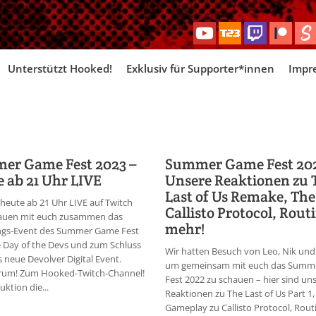
Skip
Unterstützt Hooked!
Exklusiv für Supporter*innen
Impr
to
content
er Game Fest 2023 –
Summer Game Fest 20
 ab 21 Uhr LIVE
Unsere Reaktionen zu 
Last of Us Remake, The
 heute ab 21 Uhr LIVE auf Twitch
Callisto Protocol, Rout
auen mit euch zusammen das
mehr!
ngs-Event des Summer Game Fest
e Day of the Devs und zum Schluss
Wir hatten Besuch von Leo, Nik und
 neue Devolver Digital Event.
um gemeinsam mit euch das Summ
um! Zum Hooked-Twitch-Channel!
Fest 2022 zu schauen – hier sind un
uktion die...
Reaktionen zu The Last of Us Part 1,
Gameplay zu Callisto Protocol, Rout