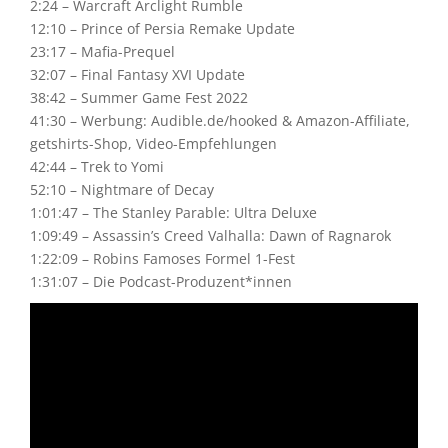
2:24 – Warcraft Arclight Rumble
12:10 – Prince of Persia Remake Update
23:17 – Mafia-Prequel
32:07 – Final Fantasy XVI Update
38:42 – Summer Game Fest 2022
41:30 – Werbung: Audible.de/hooked & Amazon-Affiliate,
getshirts-Shop, Video-Empfehlungen
42:44 – Trek to Yomi
52:10 – Nightmare of Decay
1:01:47 – The Stanley Parable: Ultra Deluxe
1:09:49 – Assassin’s Creed Valhalla: Dawn of Ragnarok
1:22:09 – Robins Famoses Formel 1-Fest
1:31:07 – Die Podcast-Produzent*innen