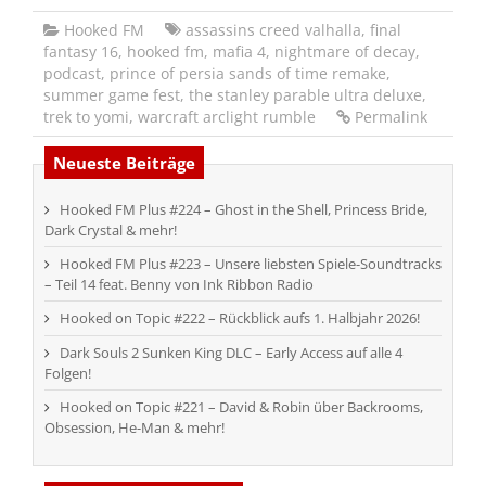
Hooked FM
assassins creed valhalla
,
final
fantasy 16
,
hooked fm
,
mafia 4
,
nightmare of decay
,
podcast
,
prince of persia sands of time remake
,
summer game fest
,
the stanley parable ultra deluxe
,
trek to yomi
,
warcraft arclight rumble
Permalink
Neueste Beiträge
Hooked FM Plus #224 – Ghost in the Shell, Princess Bride,
Dark Crystal & mehr!
Hooked FM Plus #223 – Unsere liebsten Spiele-Soundtracks
– Teil 14 feat. Benny von Ink Ribbon Radio
Hooked on Topic #222 – Rückblick aufs 1. Halbjahr 2026!
Dark Souls 2 Sunken King DLC – Early Access auf alle 4
Folgen!
Hooked on Topic #221 – David & Robin über Backrooms,
Obsession, He-Man & mehr!