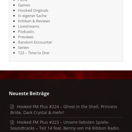
Games
Hooked Originals
In eigener Sache
Kritiken & Reviews
Livestreams
Podcasts
Previews
Random Encounter
Serien
T23 – Time to Drei
Neueste Beiträge
Hooked FM Plus #224 – Ghost in the Shell, Princess
Bride, Dark Crystal & mehr!
Hooked FM Plus #223 – Unsere liebsten Spiele-
Soundtracks – Teil 14 feat. Benny von Ink Ribbon Radio