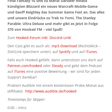
Final Fantasy 16 und zu Mafia! Darüber hinaus
kündigten Blizzard ein neues Warcraft-Mobile-Game
und Geoff Keighley das Summer Game Fest an. Das alles
und unsere Eindrücke zu Trek to Yomi, The Stanley
Parable: Ultra Deluxe und mehr gibt es jetzt in Folge
370 von Hooked FM – viel Spaß!
Zum
Hooked-Forum inkl. Discord-Link!
Den Cast gibt es auch als
.mp3-Download
(Rechtsklick –
Ziel/Link speichern unter), auf
Spotify
und auf
iTunes
.
Falls euch Hooked gefällt, dann unterstützt uns doch auf
Patreon.com/hooked
oder
Steady
und gebt dem Podcast
auf
iTunes
eine positive Bewertung – wir sind für jeden
Support dankbar!
Probiert Audible mit einem kostenlosen Probe-Monat aus
(Affiliate):
http://www.audible.de/hooked
Timestamps für Skipper:
0:00 – Intro