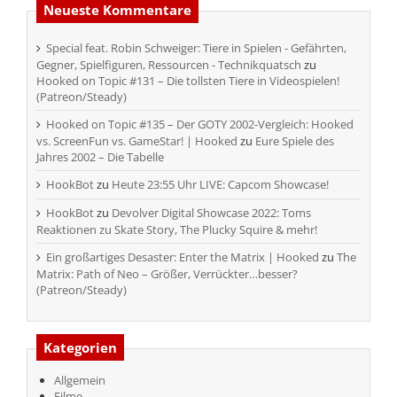
Neueste Kommentare
Special feat. Robin Schweiger: Tiere in Spielen - Gefährten,
Gegner, Spielfiguren, Ressourcen - Technikquatsch
zu
Hooked on Topic #131 – Die tollsten Tiere in Videospielen!
(Patreon/Steady)
Hooked on Topic #135 – Der GOTY 2002-Vergleich: Hooked
vs. ScreenFun vs. GameStar! | Hooked
zu
Eure Spiele des
Jahres 2002 – Die Tabelle
HookBot
zu
Heute 23:55 Uhr LIVE: Capcom Showcase!
HookBot
zu
Devolver Digital Showcase 2022: Toms
Reaktionen zu Skate Story, The Plucky Squire & mehr!
Ein großartiges Desaster: Enter the Matrix | Hooked
zu
The
Matrix: Path of Neo – Größer, Verrückter…besser?
(Patreon/Steady)
Kategorien
Allgemein
Filme