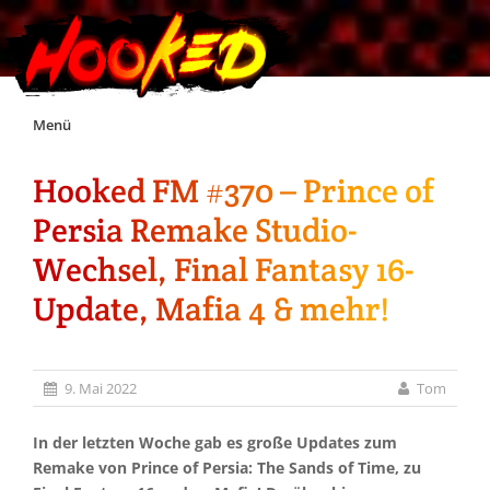
Skip
Menü
to
content
Hooked FM #370 – Prince of
Unterstützt Hooked!
Persia Remake Studio-
Exklusiv für Supporter*innen
Wechsel, Final Fantasy 16-
Update, Mafia 4 & mehr!
Impressum
Jobs
9. Mai 2022
Tom
Discord
In der letzten Woche gab es große Updates zum
Remake von Prince of Persia: The Sands of Time, zu