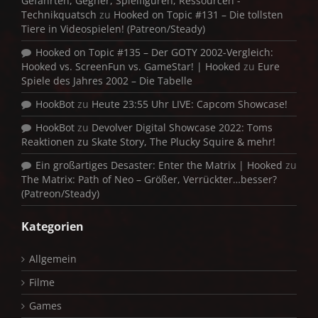
Gefährten, Gegner, Spielfiguren, Ressourcen -
Technikquatsch
zu
Hooked on Topic #131 – Die tollsten
Tiere in Videospielen! (Patreon/Steady)
Hooked on Topic #135 – Der GOTY 2002-Vergleich:
Hooked vs. ScreenFun vs. GameStar! | Hooked
zu
Eure
Spiele des Jahres 2002 – Die Tabelle
HookBot
zu
Heute 23:55 Uhr LIVE: Capcom Showcase!
HookBot
zu
Devolver Digital Showcase 2022: Toms
Reaktionen zu Skate Story, The Plucky Squire & mehr!
Ein großartiges Desaster: Enter the Matrix | Hooked
zu
The Matrix: Path of Neo – Größer, Verrückter…besser?
(Patreon/Steady)
Kategorien
Allgemein
Filme
Games