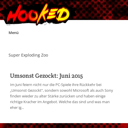
Skip
Menü
to
content
Unterstützt Hooked!
Super Exploding Zoo
Exklusiv für Supporter*innen
Umsonst Gezockt: Juni 2015
Impressum
Im Juni feiern nicht nur die PC-Spiele ihre Rückkehr bei
„Umsonst Gezockt“, sondern sowohl Microsoft als auch Sony
finden wieder zu alter Stärke zurücken und haben einige
Jobs
richtige Kracher im Angebot. Welche das sind und was man
eher ig...
Discord