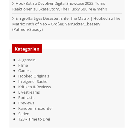
HookBot
zu
Devolver Digital Showcase 2022: Toms
Reaktionen zu Skate Story, The Plucky Squire & mehr!
Ein großartiges Desaster: Enter the Matrix | Hooked
zu
The
Matrix: Path of Neo – Größer, Verrückter…besser?
(Patreon/Steady)
Kategorien
Allgemein
Filme
Games
Hooked Originals
In eigener Sache
Kritiken & Reviews
Livestreams
Podcasts
Previews
Random Encounter
Serien
T23 – Time to Drei