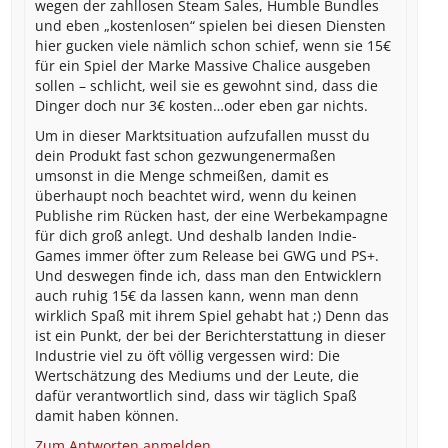
wegen der zahllosen Steam Sales, Humble Bundles
und eben „kostenlosen“ spielen bei diesen Diensten
hier gucken viele nämlich schon schief, wenn sie 15€
für ein Spiel der Marke Massive Chalice ausgeben
sollen – schlicht, weil sie es gewohnt sind, dass die
Dinger doch nur 3€ kosten…oder eben gar nichts.
Um in dieser Marktsituation aufzufallen musst du
dein Produkt fast schon gezwungenermaßen
umsonst in die Menge schmeißen, damit es
überhaupt noch beachtet wird, wenn du keinen
Publishe rim Rücken hast, der eine Werbekampagne
für dich groß anlegt. Und deshalb landen Indie-
Games immer öfter zum Release bei GWG und PS+.
Und deswegen finde ich, dass man den Entwicklern
auch ruhig 15€ da lassen kann, wenn man denn
wirklich Spaß mit ihrem Spiel gehabt hat ;) Denn das
ist ein Punkt, der bei der Berichterstattung in dieser
Industrie viel zu öft völlig vergessen wird: Die
Wertschätzung des Mediums und der Leute, die
dafür verantwortlich sind, dass wir täglich Spaß
damit haben können.
Zum Antworten anmelden