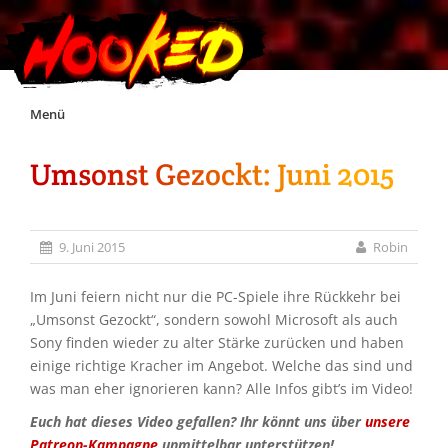
Skip
Menü
to
content
Umsonst Gezockt: Juni 2015
Unterstützt Hooked!
Exklusiv für Supporter*innen
9. Juni 2015
Robin
Impressum
Im Juni feiern nicht nur die PC-Spiele ihre Rückkehr bei
„Umsonst Gezockt“, sondern sowohl Microsoft als auch
Sony finden wieder zu alter Stärke zurücken und haben
Jobs
einige richtige Kracher im Angebot. Welche das sind und
was man eher ignorieren kann? Alle Infos gibt’s im Video!
Discord
Euch hat dieses Video gefallen? Ihr könnt uns über
unsere
Patreon-Kampagne
unmittelbar unterstützen!