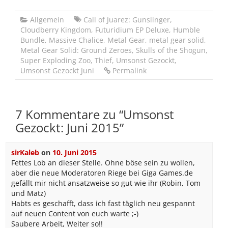
Allgemein
Call of Juarez: Gunslinger
,
Cloudberry Kingdom
,
Futuridium EP Deluxe
,
Humble
Bundle
,
Massive Chalice
,
Metal Gear
,
metal gear solid
,
Metal Gear Solid: Ground Zeroes
,
Skulls of the Shogun
,
Super Exploding Zoo
,
Thief
,
Umsonst Gezockt
,
Umsonst Gezockt Juni
Permalink
7 Kommentare zu “
Umsonst
Gezockt: Juni 2015
”
sirKaleb
on
10. Juni 2015
Fettes Lob an dieser Stelle. Ohne böse sein zu wollen,
aber die neue Moderatoren Riege bei Giga Games.de
gefällt mir nicht ansatzweise so gut wie ihr (Robin, Tom
und Matz)
Habts es geschafft, dass ich fast täglich neu gespannt
auf neuen Content von euch warte ;-)
Saubere Arbeit, Weiter so!!