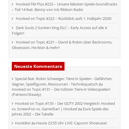
Hooked FM Plus #223 – Unsere liebsten Spiele-Soundtracks
– Teil 14 feat. Benny von Ink Ribbon Radio
Hooked on Topic #222 – Rückblick aufs 1. Halbjahr 2026!
Dark Souls 2 Sunken King DLC – Early Access auf alle 4
Folgen!
Hooked on Topic #221 – David & Robin über Backrooms,
Obsession, He-Man & mehr!
Neueste Kommentare
Special feat. Robin Schweiger: Tiere in Spielen - Gefährten,
Gegner, Spielfiguren, Ressourcen - Technikquatsch
zu
Hooked on Topic #131 – Die tollsten Tiere in Videospielen!
(Patreon/Steady)
Hooked on Topic #135 – Der GOTY 2002-Vergleich: Hooked
vs. ScreenFun vs. GameStar! | Hooked
zu
Eure Spiele des
Jahres 2002 – Die Tabelle
HookBot
zu
Heute 23:55 Uhr LIVE: Capcom Showcase!