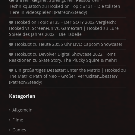
Gefährten, Gegner, Spielfiguren, Ressourcen -
Technikquatsch
zu
Hooked on Topic #131 – Die tollsten
Tiere in Videospielen! (Patreon/Steady)
Hooked on Topic #135 – Der GOTY 2002-Vergleich:
Hooked vs. ScreenFun vs. GameStar! | Hooked
zu
Eure
Spiele des Jahres 2002 – Die Tabelle
HookBot
zu
Heute 23:55 Uhr LIVE: Capcom Showcase!
HookBot
zu
Devolver Digital Showcase 2022: Toms
Reaktionen zu Skate Story, The Plucky Squire & mehr!
Ein großartiges Desaster: Enter the Matrix | Hooked
zu
The Matrix: Path of Neo – Größer, Verrückter…besser?
(Patreon/Steady)
Kategorien
Allgemein
Filme
Games