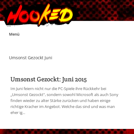
Skip
Menü
to
content
Unterstützt Hooked!
Umsonst Gezockt Juni
Exklusiv für Supporter*innen
Umsonst Gezockt: Juni 2015
Impressum
Im Juni feiern nicht nur die PC-Spiele ihre Rückkehr bei
„Umsonst Gezockt“, sondern sowohl Microsoft als auch Sony
finden wieder zu alter Stärke zurücken und haben einige
Jobs
richtige Kracher im Angebot. Welche das sind und was man
eher ig...
Discord