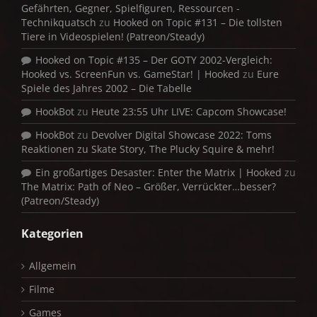
Gefährten, Gegner, Spielfiguren, Ressourcen -
Technikquatsch
zu
Hooked on Topic #131 – Die tollsten
Tiere in Videospielen! (Patreon/Steady)
Hooked on Topic #135 – Der GOTY 2002-Vergleich:
Hooked vs. ScreenFun vs. GameStar! | Hooked
zu
Eure
Spiele des Jahres 2002 – Die Tabelle
HookBot
zu
Heute 23:55 Uhr LIVE: Capcom Showcase!
HookBot
zu
Devolver Digital Showcase 2022: Toms
Reaktionen zu Skate Story, The Plucky Squire & mehr!
Ein großartiges Desaster: Enter the Matrix | Hooked
zu
The Matrix: Path of Neo – Größer, Verrückter…besser?
(Patreon/Steady)
Kategorien
Allgemein
Filme
Games