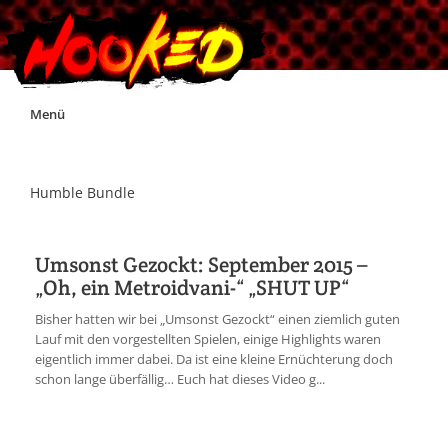
Skip
Menü
to
content
Unterstützt Hooked!
Humble Bundle
Exklusiv für Supporter*innen
Umsonst Gezockt: September 2015 –
„Oh, ein Metroidvani-“ „SHUT UP“
Impressum
Bisher hatten wir bei „Umsonst Gezockt“ einen ziemlich guten
Lauf mit den vorgestellten Spielen, einige Highlights waren
Jobs
eigentlich immer dabei. Da ist eine kleine Ernüchterung doch
schon lange überfällig… Euch hat dieses Video g...
Discord