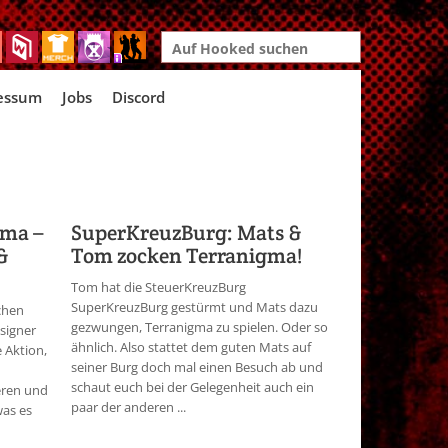
Search
for:
essum
Jobs
Discord
gma –
SuperKreuzBurg: Mats &
&
Tom zocken Terranigma!
Tom hat die SteuerKreuzBurg
SuperKreuzBurg gestürmt und Mats dazu
chen
gezwungen, Terranigma zu spielen. Oder so
signer
ähnlich. Also stattet dem guten Mats auf
 Aktion,
seiner Burg doch mal einen Besuch ab und
schaut euch bei der Gelegenheit auch ein
ieren und
paar der anderen ...
was es