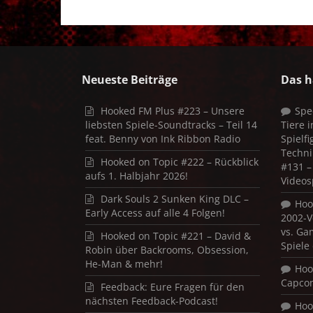
Neueste Beiträge
Das h
Hooked FM Plus #223 – Unsere
Spe
liebsten Spiele-Soundtracks – Teil 14
Tiere 
feat. Benny von Ink Ribbon Radio
Spielf
Techni
Hooked on Topic #222 – Rückblick
#131 – 
aufs 1. Halbjahr 2026!
Videos
Dark Souls 2 Sunken King DLC –
Hoo
Early Access auf alle 4 Folgen!
2002-V
vs. Ga
Hooked on Topic #221 – David &
Spiele
Robin über Backrooms, Obsession,
He-Man & mehr!
Hoo
Capco
Feedback: Eure Fragen für den
nächsten Feedback-Podcast!
Hoo