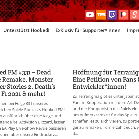
Skip
Unterstützt Hooked!
Exklusiv für Supporter*innen
Impr
to
content
ed FM #331 – Dead
Hoffnung für Terrani
e Remake, Monster
Eine Petition von Fans 
r Stories 2, Death’s
Entwickler*innen!
 F1 2021 & mehr!
Zu Terranigma gibt es unter japanis
Fans in Kooperation mit dem Art-De
men bei Folge 331 unseres
und der Komponistin des Spiels eine
lichen Spiele-Podcasts Hooked FM!
um Aufmerksamkeit für das Spiel zu
n ausführlich über eine Klage und
schaffen, es zu archivieren, zu port
stände bei Activision Blizzard, lassen
gar zu remaken. Tom erzählt euch, 
te EA Play Live-Show Revue passieren
d...
chen über unsere Eindrücke z...