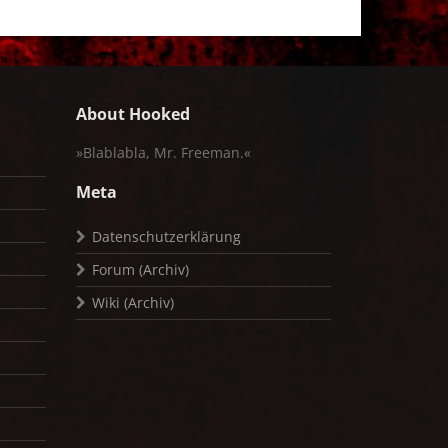
About Hooked
»Blablabla, Mr. Freeman.«
Meta
Datenschutzerklärung
Forum (Archiv)
Wiki (Archiv)