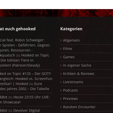
at euch gehooked
Kategorien
cial feat. Robin Schweiger:
Allgemein
in Spielen - Gefährten, Gegner,
Filme
iguren, Ressourcen -
kquatsch
zu
Hooked on Topic
Games
Die tollsten Tiere in
pielen! (Patreon/Steady)
In eigener Sache
ked on Topic #135 – Der GOTY
Kritiken & Reviews
ergleich: Hooked vs. ScreenFun
Livestreams
meStar! | Hooked
zu
Eure
 des Jahres 2002 – Die Tabelle
Podcasts
kBot
zu
Heute 23:55 Uhr LIVE:
Previews
m Showcase!
Random Encounter
kBot
zu
Devolver Digital