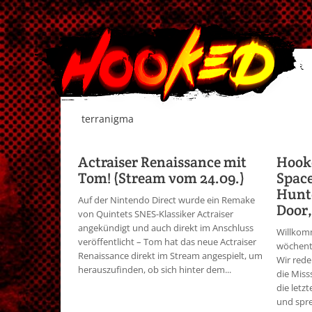
terranigma
Actraiser Renaissance mit
Hook
Tom! (Stream vom 24.09.)
Spac
Hunte
Auf der Nintendo Direct wurde ein Remake
Door,
von Quintets SNES-Klassiker Actraiser
angekündigt und auch direkt im Anschluss
Willkom
veröffentlicht – Tom hat das neue Actraiser
wöchent
Renaissance direkt im Stream angespielt, um
Wir rede
herauszufinden, ob sich hinter dem...
die Miss
die letz
und spre