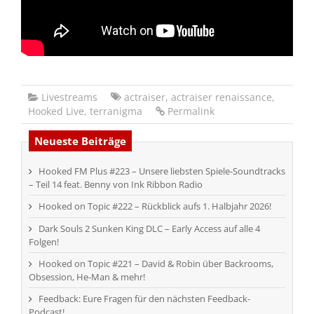
Livestreams
actraiser
,
actraiser renaissance
,
Hooked Live
,
terranigma
Permalink
Neueste Beiträge
Hooked FM Plus #223 – Unsere liebsten Spiele-Soundtracks
– Teil 14 feat. Benny von Ink Ribbon Radio
Hooked on Topic #222 – Rückblick aufs 1. Halbjahr 2026!
Dark Souls 2 Sunken King DLC – Early Access auf alle 4
Folgen!
Hooked on Topic #221 – David & Robin über Backrooms,
Obsession, He-Man & mehr!
Feedback: Eure Fragen für den nächsten Feedback-
Podcast!