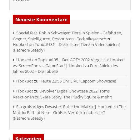
Neueste Kommentare
Special feat. Robin Schweiger: Tiere in Spielen - Gefährten,
Gegner, Spielfiguren, Ressourcen - Technikquatsch
zu
Hooked on Topic #131 – Die tollsten Tiere in Videospielen!
(Patreon/Steady)
Hooked on Topic #135 – Der GOTY 2002-Vergleich: Hooked
vs. ScreenFun vs. GameStar! | Hooked
zu
Eure Spiele des
Jahres 2002 – Die Tabelle
HookBot
zu
Heute 23:55 Uhr LIVE: Capcom Showcase!
HookBot
zu
Devolver Digital Showcase 2022: Toms
Reaktionen zu Skate Story, The Plucky Squire & mehr!
Ein großartiges Desaster: Enter the Matrix | Hooked
zu
The
Matrix: Path of Neo – Größer, Verrückter…besser?
(Patreon/Steady)
Kategorien