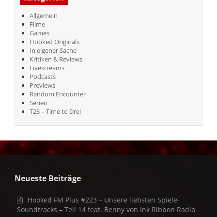
Allgemein
Filme
Games
Hooked Originals
In eigener Sache
Kritiken & Reviews
Livestreams
Podcasts
Previews
Random Encounter
Serien
T23 – Time to Drei
Neueste Beiträge
Hooked FM Plus #223 – Unsere liebsten Spiele-
Soundtracks – Teil 14 feat. Benny von Ink Ribbon Radio