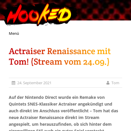
Skip
Menü
to
content
Actraiser Renaissance mit
Unterstützt Hooked!
Tom! (Stream vom 24.09.)
Exklusiv für Supporter*innen
24. September 2021
Tom
Impressum
Auf der Nintendo Direct wurde ein Remake von
Jobs
Quintets SNES-Klassiker Actraiser angekündigt und
auch direkt im Anschluss veröffentlicht – Tom hat das
neue Actraiser Renaissance direkt im Stream
Discord
angespielt, um herauszufinden, ob sich hinter dem
eigenwilligen Stil auch ein gutes Spiel versteckt.