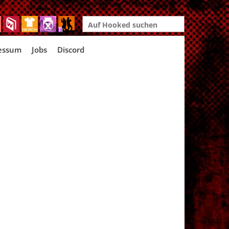
Search
for:
essum
Jobs
Discord