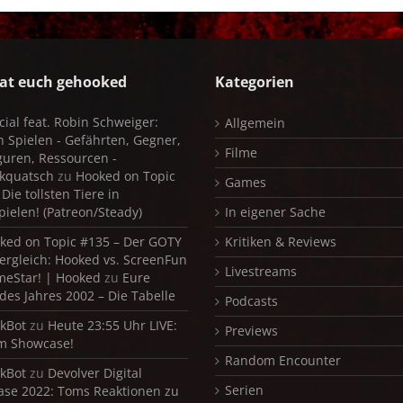
at euch gehooked
Kategorien
cial feat. Robin Schweiger:
Allgemein
in Spielen - Gefährten, Gegner,
Filme
iguren, Ressourcen -
kquatsch
zu
Hooked on Topic
Games
Die tollsten Tiere in
pielen! (Patreon/Steady)
In eigener Sache
ked on Topic #135 – Der GOTY
Kritiken & Reviews
ergleich: Hooked vs. ScreenFun
Livestreams
meStar! | Hooked
zu
Eure
 des Jahres 2002 – Die Tabelle
Podcasts
kBot
zu
Heute 23:55 Uhr LIVE:
Previews
m Showcase!
Random Encounter
kBot
zu
Devolver Digital
Serien
se 2022: Toms Reaktionen zu