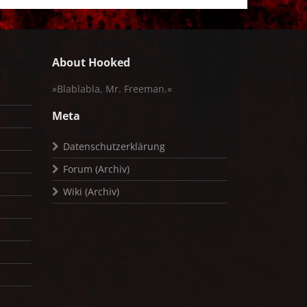
About Hooked
»Blablabla, Mr. Freeman.«
Meta
Datenschutzerklärung
Forum (Archiv)
Wiki (Archiv)