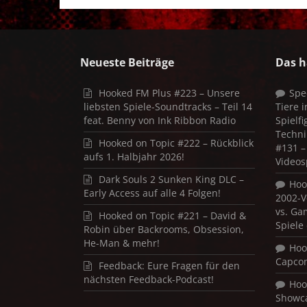
Neueste Beiträge
Das h
Hooked FM Plus #223 – Unsere
Spe
liebsten Spiele-Soundtracks – Teil 14
Tiere 
feat. Benny von Ink Ribbon Radio
Spielf
Techni
Hooked on Topic #222 – Rückblick
#131 – 
aufs 1. Halbjahr 2026!
Videos
Dark Souls 2 Sunken King DLC –
Hoo
Early Access auf alle 4 Folgen!
2002-V
vs. Ga
Hooked on Topic #221 – David &
Spiele
Robin über Backrooms, Obsession,
He-Man & mehr!
Hoo
Capco
Feedback: Eure Fragen für den
nächsten Feedback-Podcast!
Hoo
Showca