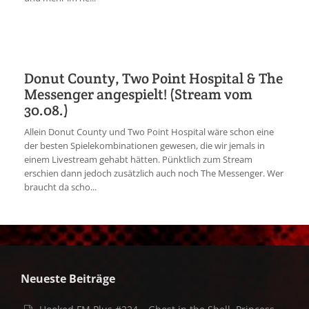
Donut County, Two Point Hospital & The
Messenger angespielt! (Stream vom
30.08.)
Allein Donut County und Two Point Hospital wäre schon eine
der besten Spielekombinationen gewesen, die wir jemals in
einem Livestream gehabt hätten. Pünktlich zum Stream
erschien dann jedoch zusätzlich auch noch The Messenger. Wer
braucht da scho...
Neueste Beiträge