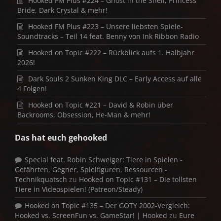
Hooked FM Plus #224 – Ghost in the Shell, Princess
Bride, Dark Crystal & mehr!
Hooked FM Plus #223 – Unsere liebsten Spiele-
Soundtracks – Teil 14 feat. Benny von Ink Ribbon Radio
Hooked on Topic #222 – Rückblick aufs 1. Halbjahr
2026!
Dark Souls 2 Sunken King DLC – Early Access auf alle
4 Folgen!
Hooked on Topic #221 – David & Robin über
Backrooms, Obsession, He-Man & mehr!
Das hat euch gehooked
Special feat. Robin Schweiger: Tiere in Spielen -
Gefährten, Gegner, Spielfiguren, Ressourcen -
Technikquatsch
zu
Hooked on Topic #131 – Die tollsten
Tiere in Videospielen! (Patreon/Steady)
Hooked on Topic #135 – Der GOTY 2002-Vergleich:
Hooked vs. ScreenFun vs. GameStar! | Hooked
zu
Eure