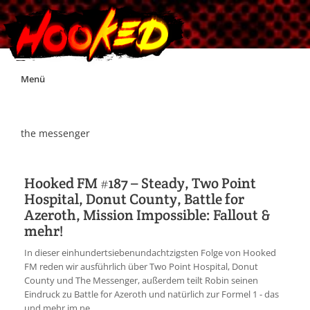
Skip
Menü
to
content
Unterstützt Hooked!
the messenger
Exklusiv für Supporter*innen
Hooked FM #187 – Steady, Two Point
Hospital, Donut County, Battle for
Impressum
Azeroth, Mission Impossible: Fallout &
mehr!
Jobs
In dieser einhundertsiebenundachtzigsten Folge von Hooked
FM reden wir ausführlich über Two Point Hospital, Donut
Discord
County und The Messenger, außerdem teilt Robin seinen
Eindruck zu Battle for Azeroth und natürlich zur Formel 1 - das
und mehr im ne...