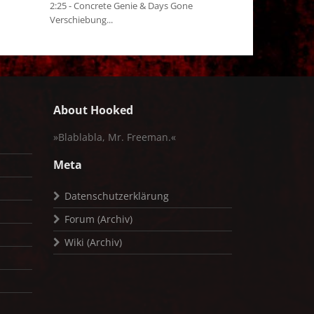
2:25 - Concrete Genie & Days Gone
Verschiebung...
About Hooked
»Blablabla, Mr. Freeman.«
Meta
Datenschutzerklärung
Forum (Archiv)
Wiki (Archiv)