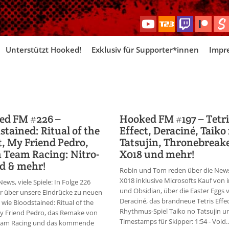
Skip
Unterstützt Hooked!
Exklusiv für Supporter*innen
Impr
to
content
ed FM #226 –
Hooked FM #197 – Tetri
stained: Ritual of the
Effect, Deraciné, Taiko
, My Friend Pedro,
Tatsujin, Thronebreake
 Team Racing: Nitro-
X018 und mehr!
d & mehr!
Robin und Tom reden über die New
X018 inklusive Microsofts Kauf von i
ews, viele Spiele: In Folge 226
und Obsidian, über die Easter Eggs 
r über unsere Eindrücke zu neuen
Deraciné, das brandneue Tetris Effec
 wie Bloodstained: Ritual of the
Rhythmus-Spiel Taiko no Tatsujin u
y Friend Pedro, das Remake von
Timestamps für Skipper: 1:54 - Void..
eam Racing und das kommende