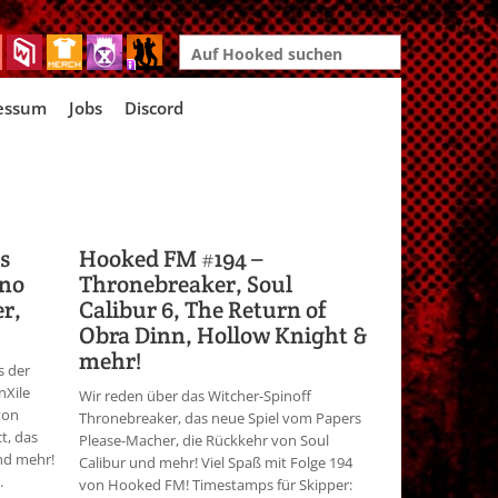
Search
for:
essum
Jobs
Discord
s
Hooked FM #194 –
 no
Thronebreaker, Soul
r,
Calibur 6, The Return of
Obra Dinn, Hollow Knight &
mehr!
s der
nXile
Wir reden über das Witcher-Spinoff
von
Thronebreaker, das neue Spiel vom Papers
t, das
Please-Macher, die Rückkehr von Soul
nd mehr!
Calibur und mehr! Viel Spaß mit Folge 194
.
von Hooked FM! Timestamps für Skipper: