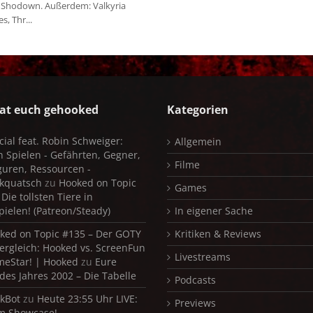
 Shodown. Außerdem: Valkyria
s, Thr...
at euch gehooked
Kategorien
cial feat. Robin Schweiger:
Allgemein
in Spielen - Gefährten, Gegner,
Filme
iguren, Ressourcen -
kquatsch
zu
Hooked on Topic
Games
Die tollsten Tiere in
pielen! (Patreon/Steady)
In eigener Sache
ked on Topic #135 – Der GOTY
Kritiken & Reviews
ergleich: Hooked vs. ScreenFun
Livestreams
meStar! | Hooked
zu
Eure
 des Jahres 2002 – Die Tabelle
Podcasts
kBot
zu
Heute 23:55 Uhr LIVE:
Previews
m Showcase!