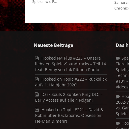
Spielen wie F...
Samurai
Chronicle
Neueste Beiträge
Das h
Hooked FM Plus #223 – Unsere
Spe
liebsten Spiele-Soundtracks – Teil 14
Tiere 
feat. Benny von Ink Ribbon Radio
Spielf
Techni
Hooked on Topic #222 – Rückblick
#131 – 
aufs 1. Halbjahr 2026!
Videos
Dark Souls 2 Sunken King DLC –
Hoo
Early Access auf alle 4 Folgen!
2002-V
vs. Ga
Hooked on Topic #221 – David &
Spiele
Robin über Backrooms, Obsession,
He-Man & mehr!
Hoo
Capco