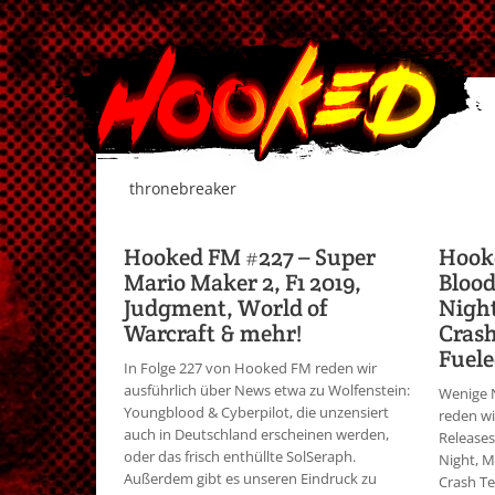
thronebreaker
Hooked FM #227 – Super
Hook
Mario Maker 2, F1 2019,
Blood
Judgment, World of
Night
Warcraft & mehr!
Crash
Fuele
In Folge 227 von Hooked FM reden wir
ausführlich über News etwa zu Wolfenstein:
Wenige N
Youngblood & Cyberpilot, die unzensiert
reden wi
auch in Deutschland erscheinen werden,
Releases
oder das frisch enthüllte SolSeraph.
Night, M
Außerdem gibt es unseren Eindruck zu
Crash T