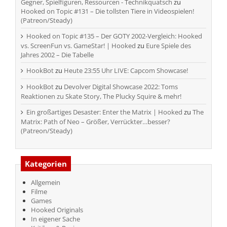
Gegner, Spielfiguren, Ressourcen - Technikquatsch
zu
Hooked on Topic #131 – Die tollsten Tiere in Videospielen!
(Patreon/Steady)
Hooked on Topic #135 – Der GOTY 2002-Vergleich: Hooked
vs. ScreenFun vs. GameStar! | Hooked
zu
Eure Spiele des
Jahres 2002 – Die Tabelle
HookBot
zu
Heute 23:55 Uhr LIVE: Capcom Showcase!
HookBot
zu
Devolver Digital Showcase 2022: Toms
Reaktionen zu Skate Story, The Plucky Squire & mehr!
Ein großartiges Desaster: Enter the Matrix | Hooked
zu
The
Matrix: Path of Neo – Größer, Verrückter…besser?
(Patreon/Steady)
Kategorien
Allgemein
Filme
Games
Hooked Originals
In eigener Sache