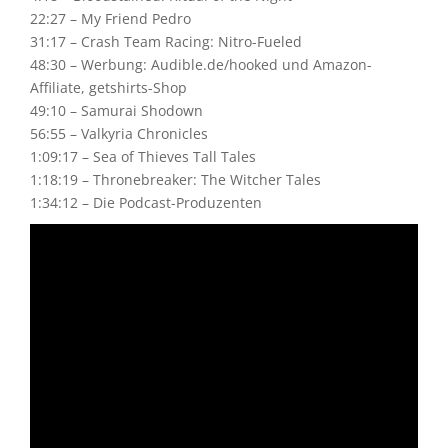
22:27 – My Friend Pedro
31:17 – Crash Team Racing: Nitro-Fueled
48:30 – Werbung: Audible.de/hooked und Amazon-
Affiliate, getshirts-Shop
49:10 – Samurai Shodown
56:55 – Valkyria Chronicles
1:09:17 – Sea of Thieves Tall Tales
1:18:19 – Thronebreaker: The Witcher Tales
1:34:12 – Die Podcast-Produzenten