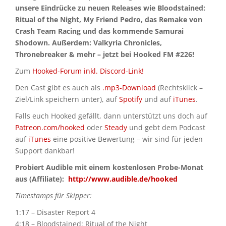
unsere Eindrücke zu neuen Releases wie Bloodstained:
Ritual of the Night, My Friend Pedro, das Remake von
Crash Team Racing und das kommende Samurai
Shodown. Außerdem: Valkyria Chronicles,
Thronebreaker & mehr – jetzt bei Hooked FM #226!
Zum
Hooked-Forum inkl. Discord-Link!
Den Cast gibt es auch als
.mp3-Download
(Rechtsklick –
Ziel/Link speichern unter), auf
Spotify
und auf
iTunes
.
Falls euch Hooked gefällt, dann unterstützt uns doch auf
Patreon.com/hooked
oder
Steady
und gebt dem Podcast
auf
iTunes
eine positive Bewertung – wir sind für jeden
Support dankbar!
Probiert Audible mit einem kostenlosen Probe-Monat
aus (Affiliate):
http://www.audible.de/hooked
Timestamps für Skipper:
1:17 – Disaster Report 4
4:18 – Bloodstained: Ritual of the Night