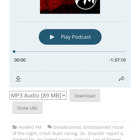
Download
Show URL
Hooked FM
bloodstained
,
bloodstained ritual
of the night
,
crash team racing
,
ctr
,
disaster report 4
,
hooked fm
,
my friend pedro
,
podcast
,
sea of thieves
,