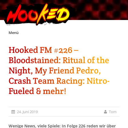
Skip
Menü
to
content
Hooked FM #226 –
Unterstützt Hooked!
Bloodstained: Ritual of the
Exklusiv für Supporter*innen
Night, My Friend Pedro,
Crash Team Racing: Nitro-
Impressum
Fueled & mehr!
Jobs
24. Juni 2019
Tom
Discord
Wenige News, viele Spiele: In Folge 226 reden wir über