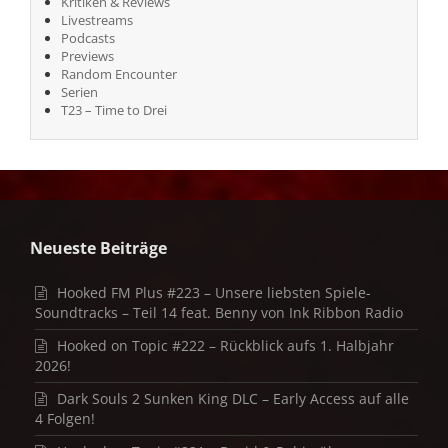
Kritiken & Reviews
Livestreams
Podcasts
Previews
Random Encounter
Serien
T23 – Time to Drei
Neueste Beiträge
Hooked FM Plus #223 – Unsere liebsten Spiele-
Soundtracks – Teil 14 feat. Benny von Ink Ribbon Radio
Hooked on Topic #222 – Rückblick aufs 1. Halbjahr
2026!
Dark Souls 2 Sunken King DLC – Early Access auf alle
4 Folgen!