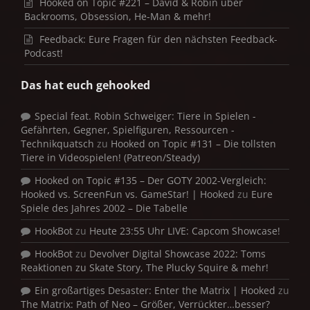
Hooked on Topic #221 – David & Robin über
Backrooms, Obsession, He-Man & mehr!
Feedback: Eure Fragen für den nächsten Feedback-
Podcast!
Das hat euch gehooked
Special feat. Robin Schweiger: Tiere in Spielen -
Gefährten, Gegner, Spielfiguren, Ressourcen -
Technikquatsch
zu
Hooked on Topic #131 – Die tollsten
Tiere in Videospielen! (Patreon/Steady)
Hooked on Topic #135 – Der GOTY 2002-Vergleich:
Hooked vs. ScreenFun vs. GameStar! | Hooked
zu
Eure
Spiele des Jahres 2002 – Die Tabelle
HookBot
zu
Heute 23:55 Uhr LIVE: Capcom Showcase!
HookBot
zu
Devolver Digital Showcase 2022: Toms
Reaktionen zu Skate Story, The Plucky Squire & mehr!
Ein großartiges Desaster: Enter the Matrix | Hooked
zu
The Matrix: Path of Neo – Größer, Verrückter…besser?