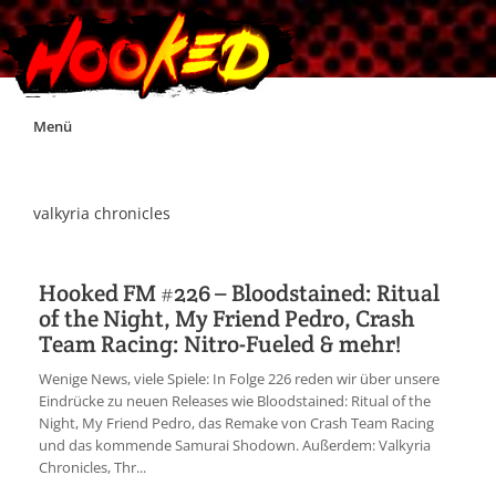
Skip
Menü
to
content
Unterstützt Hooked!
valkyria chronicles
Exklusiv für Supporter*innen
Hooked FM #226 – Bloodstained: Ritual
of the Night, My Friend Pedro, Crash
Impressum
Team Racing: Nitro-Fueled & mehr!
Wenige News, viele Spiele: In Folge 226 reden wir über unsere
Jobs
Eindrücke zu neuen Releases wie Bloodstained: Ritual of the
Night, My Friend Pedro, das Remake von Crash Team Racing
und das kommende Samurai Shodown. Außerdem: Valkyria
Discord
Chronicles, Thr...