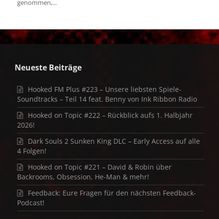
genommen,...
Neueste Beiträge
Hooked FM Plus #223 – Unsere liebsten Spiele-
Soundtracks – Teil 14 feat. Benny von Ink Ribbon Radio
Hooked on Topic #222 – Rückblick aufs 1. Halbjahr
2026!
Dark Souls 2 Sunken King DLC – Early Access auf alle
4 Folgen!
Hooked on Topic #221 – David & Robin über
Backrooms, Obsession, He-Man & mehr!
Feedback: Eure Fragen für den nächsten Feedback-
Podcast!