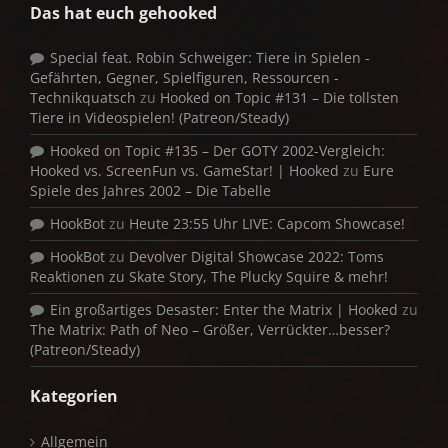
Das hat euch gehooked
Special feat. Robin Schweiger: Tiere in Spielen -
Gefährten, Gegner, Spielfiguren, Ressourcen -
Technikquatsch
zu
Hooked on Topic #131 – Die tollsten
Tiere in Videospielen! (Patreon/Steady)
Hooked on Topic #135 – Der GOTY 2002-Vergleich:
Hooked vs. ScreenFun vs. GameStar! | Hooked
zu
Eure
Spiele des Jahres 2002 – Die Tabelle
HookBot
zu
Heute 23:55 Uhr LIVE: Capcom Showcase!
HookBot
zu
Devolver Digital Showcase 2022: Toms
Reaktionen zu Skate Story, The Plucky Squire & mehr!
Ein großartiges Desaster: Enter the Matrix | Hooked
zu
The Matrix: Path of Neo – Größer, Verrückter…besser?
(Patreon/Steady)
Kategorien
Allgemein