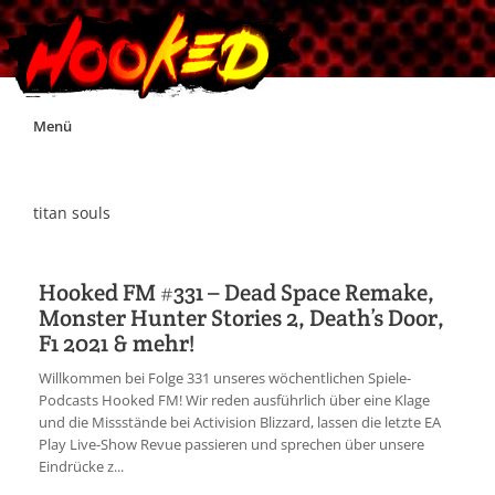
Skip
Menü
to
content
Unterstützt Hooked!
titan souls
Exklusiv für Supporter*innen
Hooked FM #331 – Dead Space Remake,
Monster Hunter Stories 2, Death’s Door,
Impressum
F1 2021 & mehr!
Willkommen bei Folge 331 unseres wöchentlichen Spiele-
Jobs
Podcasts Hooked FM! Wir reden ausführlich über eine Klage
und die Missstände bei Activision Blizzard, lassen die letzte EA
Play Live-Show Revue passieren und sprechen über unsere
Discord
Eindrücke z...