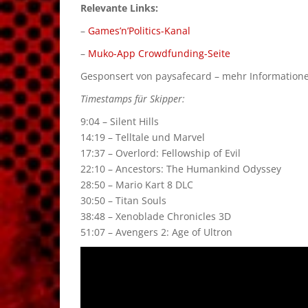
Relevante Links:
–
Games’n’Politics-Kanal
–
Muko-App Crowdfunding-Seite
Gesponsert von paysafecard – mehr Informationen
Timestamps für Skipper:
9:04 – Silent Hills
14:19 – Telltale und Marvel
17:37 – Overlord: Fellowship of Evil
22:10 – Ancestors: The Humankind Odyssey
28:50 – Mario Kart 8 DLC
30:50 – Titan Souls
38:48 – Xenoblade Chronicles 3D
51:07 – Avengers 2: Age of Ultron