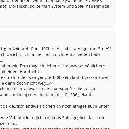
mulator benutzen, wenn man das System der EIGENEN
pt. Moralisch, sollte man System und Spiel haben(finde
t irgendwie weit über 100h mehr oder weniger nur Story?!
urch da ich mich immer noch nicht entschieden habe
n…
r aber wie Tom mag ich lieber das etwas persönlichere
) mit einem Handheld…
 es mehr oder weniger die 100h sein laut diversen Foren
die denn doch nicht weg…^^
icht wirklich schwer an eine Version für die Wii zu
ame vor knapp nem halben Jahr für 20€ gekauft
 da deutschlandweit sicherlich noch einiges auch unter
rse Videotheken dicht und das Spiel gegörte fast zum
inzelnen…