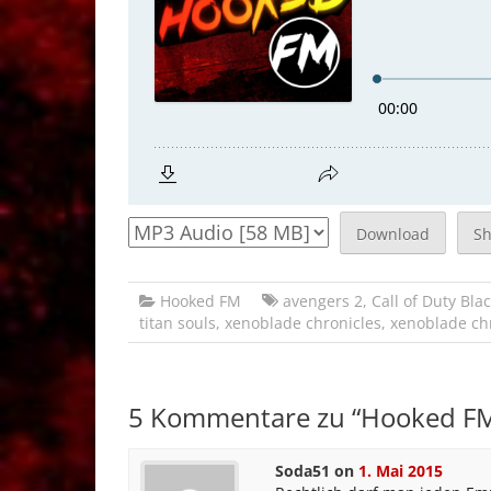
Download
S
Hooked FM
avengers 2
,
Call of Duty Bla
titan souls
,
xenoblade chronicles
,
xenoblade ch
5 Kommentare zu “
Hooked FM #
Soda51
on
1. Mai 2015