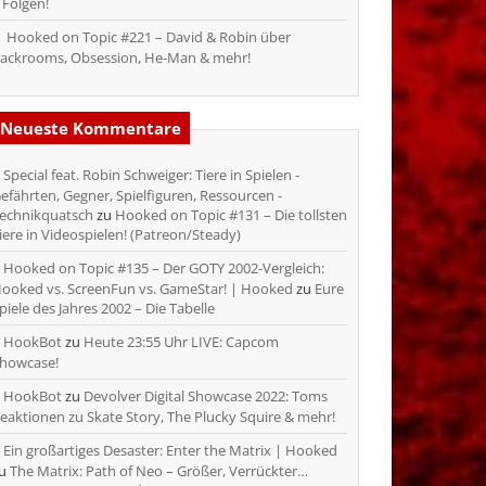
 Folgen!
Hooked on Topic #221 – David & Robin über
ackrooms, Obsession, He-Man & mehr!
Neueste Kommentare
Special feat. Robin Schweiger: Tiere in Spielen -
efährten, Gegner, Spielfiguren, Ressourcen -
echnikquatsch
zu
Hooked on Topic #131 – Die tollsten
iere in Videospielen! (Patreon/Steady)
Hooked on Topic #135 – Der GOTY 2002-Vergleich:
ooked vs. ScreenFun vs. GameStar! | Hooked
zu
Eure
piele des Jahres 2002 – Die Tabelle
HookBot
zu
Heute 23:55 Uhr LIVE: Capcom
howcase!
HookBot
zu
Devolver Digital Showcase 2022: Toms
eaktionen zu Skate Story, The Plucky Squire & mehr!
Ein großartiges Desaster: Enter the Matrix | Hooked
zu
The Matrix: Path of Neo – Größer, Verrückter…