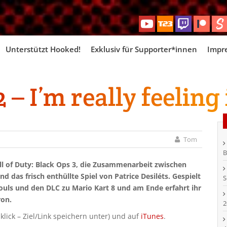
Skip
Unterstützt Hooked!
Exklusiv für Supporter*innen
Impr
to
content
 I’m really feeling i
Tom
B
all of Duty: Black Ops 3, die Zusammenarbeit zwischen
 das frisch enthüllte Spiel von Patrice Desiléts. Gespielt
S
Souls und den DLC zu Mario Kart 8 und am Ende erfahrt ihr
ron.
2
klick – Ziel/Link speichern unter) und auf
iTunes
.