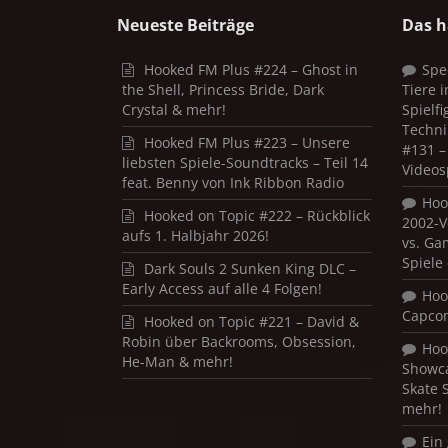
Neueste Beiträge
Das h
Hooked FM Plus #224 – Ghost in
Spe
the Shell, Princess Bride, Dark
Tiere 
Crystal & mehr!
Spielf
Techni
Hooked FM Plus #223 – Unsere
#131 – 
liebsten Spiele-Soundtracks – Teil 14
Videos
feat. Benny von Ink Ribbon Radio
Hoo
Hooked on Topic #222 – Rückblick
2002-V
aufs 1. Halbjahr 2026!
vs. Ga
Spiele
Dark Souls 2 Sunken King DLC –
Early Access auf alle 4 Folgen!
Hoo
Capco
Hooked on Topic #221 – David &
Robin über Backrooms, Obsession,
Hoo
He-Man & mehr!
Showca
Skate 
mehr!
Ein