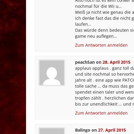
Also noch ist es kein conker
nochmal für die Wii u…
Weiß ja nicht wie genau die a
ich denke fast das die nicht
laufen…
Das würde denn bedeuten sie
game neu auflegen…
Zum Antworten anmelden
peachSan
on
28. April 2015
applaus applaus . ganz toll 
und site nochmal so hervorhe
jahre alt . eine app wie PAT
tolle sache … da muss das 
spendet einen taler und wenn
tropfen zählt . herzlichen da
bis zur unendlichkeit … und 
Zum Antworten anmelden
Balingo
on
27. April 2015