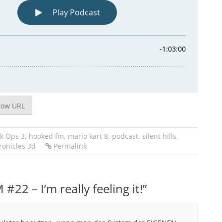
how URL
ck Ops 3
,
hooked fm
,
mario kart 8
,
podcast
,
silent hills
,
ronicles 3d
Permalink
22 – I’m really feeling it!
”