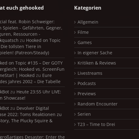
at euch gehooked
Kategorien
cial feat. Robin Schweiger:
Allgemein
in Spielen - Gefährten, Gegner,
Filme
iguren, Ressourcen -
kquatsch
zu
Hooked on Topic
Games
Die tollsten Tiere in
pielen! (Patreon/Steady)
In eigener Sache
ked on Topic #135 – Der GOTY
Kritiken & Reviews
ergleich: Hooked vs. ScreenFun
Livestreams
meStar! | Hooked
zu
Eure
 des Jahres 2002 – Die Tabelle
Podcasts
kBot
zu
Heute 23:55 Uhr LIVE:
Previews
m Showcase!
Random Encounter
kBot
zu
Devolver Digital
Serien
se 2022: Toms Reaktionen zu
Story, The Plucky Squire &
T23 – Time to Drei
 großartiges Desaster: Enter the