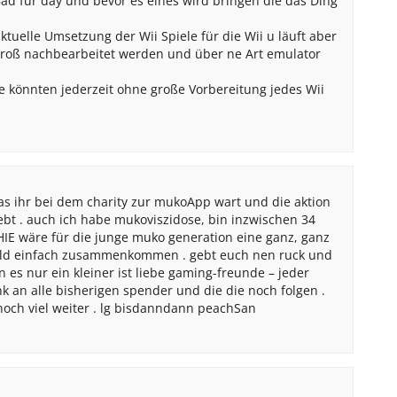
 Bad fur day und bevor es eines wird bringen die das Ding
ktuelle Umsetzung der Wii Spiele für die Wii u läuft aber
 groß nachbearbeitet werden und über ne Art emulator
 könnten jederzeit ohne große Vorbereitung jedes Wii
das ihr bei dem charity zur mukoApp wart und die aktion
bt . auch ich habe mukoviszidose, bin inzwischen 34
CHIE wäre für die junge muko generation eine ganz, ganz
geld einfach zusammenkommen . gebt euch nen ruck und
 es nur ein kleiner ist liebe gaming-freunde – jeder
nk an alle bisherigen spender und die die noch folgen .
noch viel weiter . lg bisdanndann peachSan