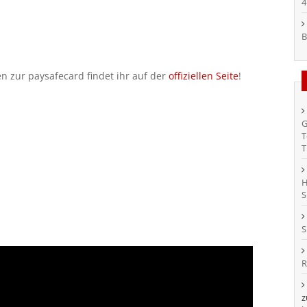
4
B
 zur paysafecard findet ihr auf der
offiziellen Seite
!
G
T
T
H
S
S
R