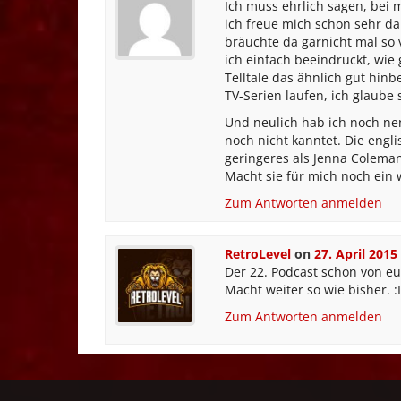
Ich muss ehrlich sagen, bei 
ich freue mich schon sehr da
bräuchte da garnicht mal so v
ich einfach beeindruckt, wie 
Telltale das ähnlich gut hinb
TV-Serien laufen, ich glaube
Und neulich hab ich noch nen
noch nicht kanntet. Die eng
geringeres als Jenna Coleman,
Macht sie für mich noch ein
Zum Antworten anmelden
RetroLevel
on
27. April 2015
Der 22. Podcast schon von euc
Macht weiter so wie bisher. :
Zum Antworten anmelden