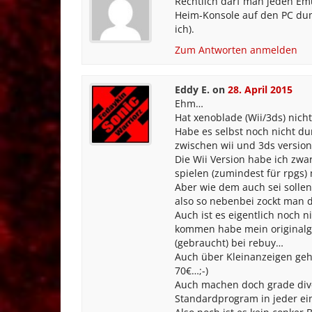
Rechtlich darf man jeden E
Heim-Konsole auf den PC dum
ich).
Zum Antworten anmelden
Eddy E.
on
28. April 2015
Ehm…
Hat xenoblade (Wii/3ds) nich
Habe es selbst noch nicht d
zwischen wii und 3ds versio
Die Wii Version habe ich zwa
spielen (zumindest für rpgs
Aber wie dem auch sei sollen
also so nebenbei zockt man 
Auch ist es eigentlich noch n
kommen habe mein originalg
(gebraucht) bei rebuy…
Auch über Kleinanzeigen geht
70€…;-)
Auch machen doch grade dive
Standardprogram in jeder e