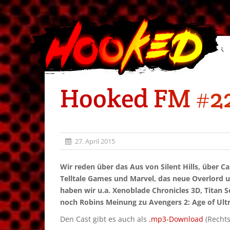
Hooked FM #22 –
27. April 2015
Wir reden über das Aus von Silent Hills, über C
Telltale Games und Marvel, das neue Overlord und
haben wir u.a. Xenoblade Chronicles 3D, Titan 
noch Robins Meinung zu Avengers 2: Age of Ult
Den Cast gibt es auch als
.mp3-Download
(Rechts