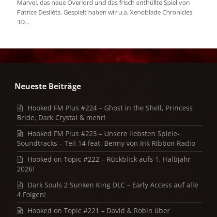
Marvel, das neue Overlord und das frisch enthüllte Spiel von
Patrice Desiléts. Gespielt haben wir u.a. Xenoblade Chronicles
3D...
Neueste Beiträge
Hooked FM Plus #224 – Ghost in the Shell, Princess
Bride, Dark Crystal & mehr!
Hooked FM Plus #223 – Unsere liebsten Spiele-
Soundtracks – Teil 14 feat. Benny von Ink Ribbon Radio
Hooked on Topic #222 – Rückblick aufs 1. Halbjahr
2026!
Dark Souls 2 Sunken King DLC – Early Access auf alle
4 Folgen!
Hooked on Topic #221 – David & Robin über