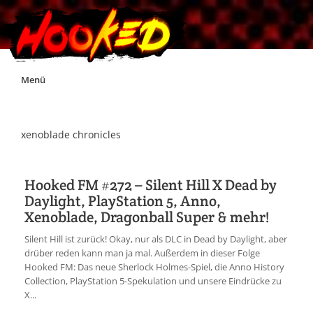
Skip
Menü
to
content
Unterstützt Hooked!
xenoblade chronicles
Exklusiv für Supporter*innen
Hooked FM #272 – Silent Hill X Dead by
Daylight, PlayStation 5, Anno,
Impressum
Xenoblade, Dragonball Super & mehr!
Silent Hill ist zurück! Okay, nur als DLC in Dead by Daylight, aber
Jobs
drüber reden kann man ja mal. Außerdem in dieser Folge
Hooked FM: Das neue Sherlock Holmes-Spiel, die Anno History
Collection, PlayStation 5-Spekulation und unsere Eindrücke zu
Discord
X...