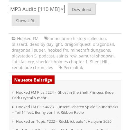
Download
Show URL
Hooked FM
anno
,
anno history collection
,
blizzard
,
dead by daylight
,
dragon quest
,
dragonball
,
dragonball super
,
hooked fm
,
minecraft dungeons
,
playstation 5
,
podcast
,
saints row
,
samurai shodown
,
satisfactory
,
sherlock holmes chapter 1
,
Silent Hill
,
xenoblade chronicles
Permalink
Neueste Beiträge
Hooked FM Plus #224 – Ghost in the Shell, Princess Bride,
Dark Crystal & mehr!
Hooked FM Plus #223 – Unsere liebsten Spiele-Soundtracks
– Teil 14 feat. Benny von Ink Ribbon Radio
Hooked on Topic #222 – Rückblick aufs 1. Halbjahr 2026!