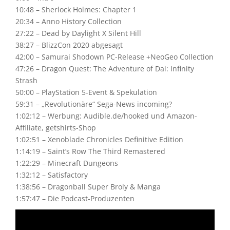
10:48 – Sherlock Holmes: Chapter 1
20:34 – Anno History Collection
27:22 – Dead by Daylight X Silent Hill
38:27 – BlizzCon 2020 abgesagt
42:00 – Samurai Shodown PC-Release +NeoGeo Collection
47:26 – Dragon Quest: The Adventure of Dai: Infinity
Strash
50:00 – PlayStation 5-Event & Spekulation
59:31 – „Revolutionäre“ Sega-News incoming?
1:02:12 – Werbung: Audible.de/hooked und Amazon-
Affiliate, getshirts-Shop
1:02:51 – Xenoblade Chronicles Definitive Edition
1:14:19 – Saint’s Row The Third Remastered
1:22:29 – Minecraft Dungeons
1:32:12 – Satisfactory
1:38:56 – Dragonball Super Broly & Manga
1:57:47 – Die Podcast-Produzenten