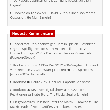
Dark Souls 2 Sunken King DLC – Early Access auf alle 4
Folgen!
Hooked on Topic #221 – David & Robin über Backrooms,
Obsession, He-Man & mehr!
Neueste Kommentare
Special feat. Robin Schweiger: Tiere in Spielen - Gefährten,
Gegner, Spielfiguren, Ressourcen - Technikquatsch
zu
Hooked on Topic #131 – Die tollsten Tiere in Videospielen!
(Patreon/Steady)
Hooked on Topic #135 – Der GOTY 2002-Vergleich: Hooked
vs. ScreenFun vs. GameStar! | Hooked
zu
Eure Spiele des
Jahres 2002 – Die Tabelle
HookBot
zu
Heute 23:55 Uhr LIVE: Capcom Showcase!
HookBot
zu
Devolver Digital Showcase 2022: Toms
Reaktionen zu Skate Story, The Plucky Squire & mehr!
Ein großartiges Desaster: Enter the Matrix | Hooked
zu
The
Matrix: Path of Neo – Größer, Verrückter…besser?