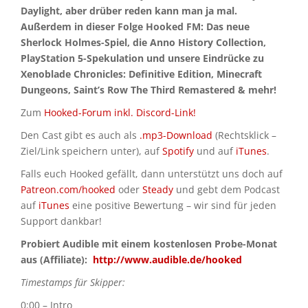
Daylight, aber drüber reden kann man ja mal.
Außerdem in dieser Folge Hooked FM: Das neue
Sherlock Holmes-Spiel, die Anno History Collection,
PlayStation 5-Spekulation und unsere Eindrücke zu
Xenoblade Chronicles: Definitive Edition, Minecraft
Dungeons, Saint’s Row The Third Remastered & mehr!
Zum
Hooked-Forum inkl. Discord-Link!
Den Cast gibt es auch als
.mp3-Download
(Rechtsklick –
Ziel/Link speichern unter), auf
Spotify
und auf
iTunes
.
Falls euch Hooked gefällt, dann unterstützt uns doch auf
Patreon.com/hooked
oder
Steady
und gebt dem Podcast
auf
iTunes
eine positive Bewertung – wir sind für jeden
Support dankbar!
Probiert Audible mit einem kostenlosen Probe-Monat
aus (Affiliate):
http://www.audible.de/hooked
Timestamps für Skipper:
0:00 – Intro