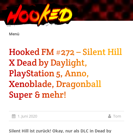
Skip
Menü
to
content
Hooked FM #272 – Silent Hill
Unterstützt Hooked!
X Dead by Daylight,
Exklusiv für Supporter*innen
PlayStation 5, Anno,
Xenoblade, Dragonball
Impressum
Super & mehr!
Jobs
1. Juni 2020
Tom
Discord
Silent Hill ist zurück! Okay, nur als DLC in Dead by