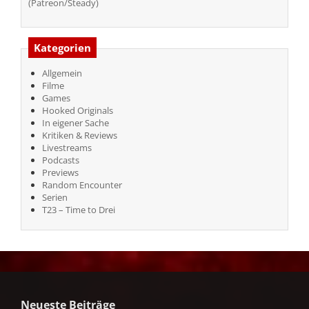
(Patreon/Steady)
Kategorien
Allgemein
Filme
Games
Hooked Originals
In eigener Sache
Kritiken & Reviews
Livestreams
Podcasts
Previews
Random Encounter
Serien
T23 – Time to Drei
Neueste Beiträge