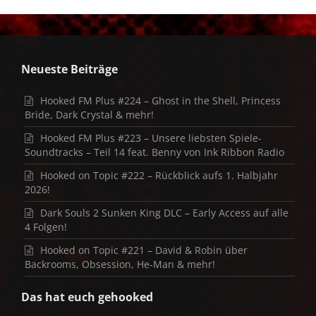
Neueste Beiträge
Hooked FM Plus #224 – Ghost in the Shell, Princess
Bride, Dark Crystal & mehr!
Hooked FM Plus #223 – Unsere liebsten Spiele-
Soundtracks – Teil 14 feat. Benny von Ink Ribbon Radio
Hooked on Topic #222 – Rückblick aufs 1. Halbjahr
2026!
Dark Souls 2 Sunken King DLC – Early Access auf alle
4 Folgen!
Hooked on Topic #221 – David & Robin über
Backrooms, Obsession, He-Man & mehr!
Das hat euch gehooked