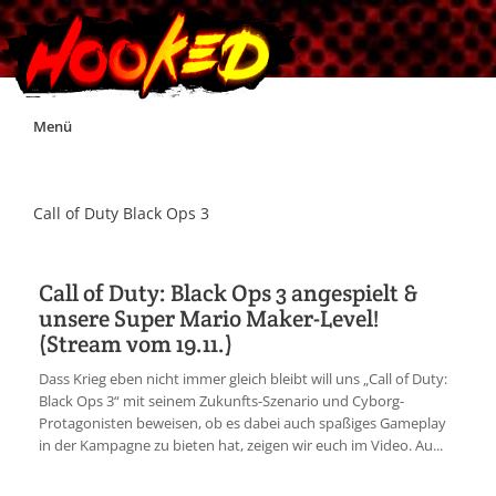
Skip
Menü
to
content
Unterstützt Hooked!
Call of Duty Black Ops 3
Exklusiv für Supporter*innen
Call of Duty: Black Ops 3 angespielt &
unsere Super Mario Maker-Level!
Impressum
(Stream vom 19.11.)
Dass Krieg eben nicht immer gleich bleibt will uns „Call of Duty:
Jobs
Black Ops 3“ mit seinem Zukunfts-Szenario und Cyborg-
Protagonisten beweisen, ob es dabei auch spaßiges Gameplay
in der Kampagne zu bieten hat, zeigen wir euch im Video. Au...
Discord