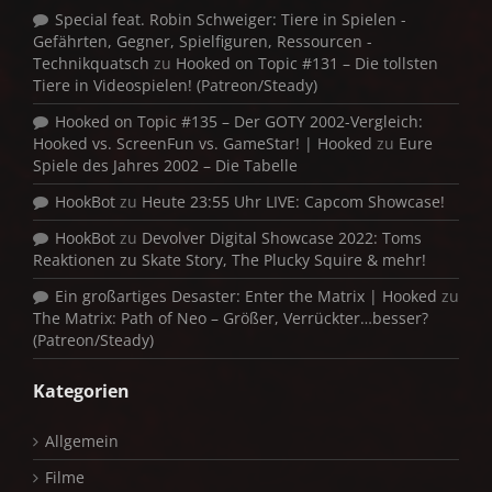
Special feat. Robin Schweiger: Tiere in Spielen -
Gefährten, Gegner, Spielfiguren, Ressourcen -
Technikquatsch
zu
Hooked on Topic #131 – Die tollsten
Tiere in Videospielen! (Patreon/Steady)
Hooked on Topic #135 – Der GOTY 2002-Vergleich:
Hooked vs. ScreenFun vs. GameStar! | Hooked
zu
Eure
Spiele des Jahres 2002 – Die Tabelle
HookBot
zu
Heute 23:55 Uhr LIVE: Capcom Showcase!
HookBot
zu
Devolver Digital Showcase 2022: Toms
Reaktionen zu Skate Story, The Plucky Squire & mehr!
Ein großartiges Desaster: Enter the Matrix | Hooked
zu
The Matrix: Path of Neo – Größer, Verrückter…besser?
(Patreon/Steady)
Kategorien
Allgemein
Filme