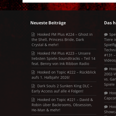
Neueste Beiträge
Das h
Hooked FM Plus #224 – Ghost in
Spe
the Shell, Princess Bride, Dark
Tiere 
Crystal & mehr!
Spielf
Techni
Hooked FM Plus #223 – Unsere
#131 – 
liebsten Spiele-Soundtracks – Teil 14
Videos
feat. Benny von Ink Ribbon Radio
Hoo
Hooked on Topic #222 – Rückblick
2002-V
aufs 1. Halbjahr 2026!
vs. Ga
Spiele
Dark Souls 2 Sunken King DLC –
Early Access auf alle 4 Folgen!
Hoo
Capco
Hooked on Topic #221 – David &
Robin über Backrooms, Obsession,
Hoo
He-Man & mehr!
Showca