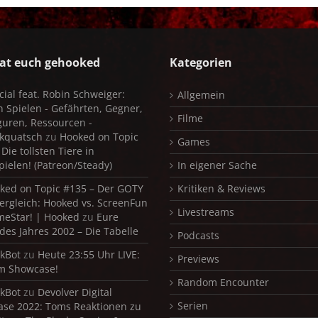
at euch gehooked
Kategorien
cial feat. Robin Schweiger:
Allgemein
in Spielen - Gefährten, Gegner,
Filme
iguren, Ressourcen -
kquatsch
zu
Hooked on Topic
Games
Die tollsten Tiere in
pielen! (Patreon/Steady)
In eigener Sache
ked on Topic #135 – Der GOTY
Kritiken & Reviews
ergleich: Hooked vs. ScreenFun
Livestreams
meStar! | Hooked
zu
Eure
 des Jahres 2002 – Die Tabelle
Podcasts
kBot
zu
Heute 23:55 Uhr LIVE:
Previews
m Showcase!
Random Encounter
kBot
zu
Devolver Digital
Serien
se 2022: Toms Reaktionen zu