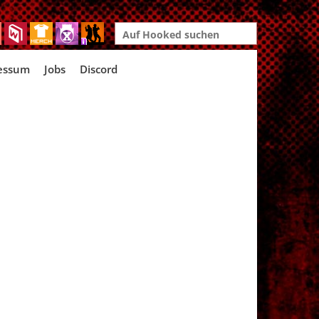
Search
for:
essum
Jobs
Discord