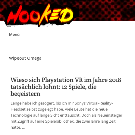
Skip
Menü
to
content
Unterstützt Hooked!
Wipeout Omega
Exklusiv für Supporter*innen
Wieso sich Playstation VR im Jahre 2018
tatsächlich lohnt: 12 Spiele, die
Impressum
begeistern
Lange habe ich gezögert, bis ich mir Sonys Virtual-Reality-
Jobs
Headset selbst zugelegt habe. Viele Leute hat die neue
Technologie auf lange Sicht enttäuscht. Doch als Neueinsteiger
mit Zugriff auf eine Spielebibliothek, die zwei Jahre lang Zeit
Discord
hatte, ...