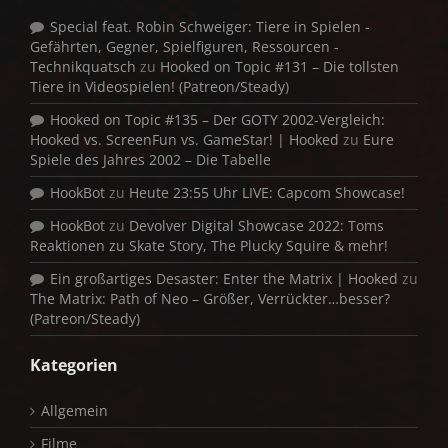
Special feat. Robin Schweiger: Tiere in Spielen -
Gefährten, Gegner, Spielfiguren, Ressourcen -
Technikquatsch
zu
Hooked on Topic #131 – Die tollsten
Tiere in Videospielen! (Patreon/Steady)
Hooked on Topic #135 – Der GOTY 2002-Vergleich:
Hooked vs. ScreenFun vs. GameStar! | Hooked
zu
Eure
Spiele des Jahres 2002 – Die Tabelle
HookBot
zu
Heute 23:55 Uhr LIVE: Capcom Showcase!
HookBot
zu
Devolver Digital Showcase 2022: Toms
Reaktionen zu Skate Story, The Plucky Squire & mehr!
Ein großartiges Desaster: Enter the Matrix | Hooked
zu
The Matrix: Path of Neo – Größer, Verrückter…besser?
(Patreon/Steady)
Kategorien
Allgemein
Filme