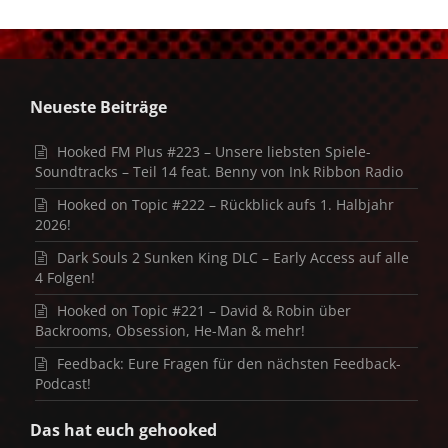
Neueste Beiträge
Hooked FM Plus #223 – Unsere liebsten Spiele-
Soundtracks – Teil 14 feat. Benny von Ink Ribbon Radio
Hooked on Topic #222 – Rückblick aufs 1. Halbjahr
2026!
Dark Souls 2 Sunken King DLC – Early Access auf alle
4 Folgen!
Hooked on Topic #221 – David & Robin über
Backrooms, Obsession, He-Man & mehr!
Feedback: Eure Fragen für den nächsten Feedback-
Podcast!
Das hat euch gehooked