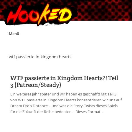
Skip
Menü
to
content
Unterstützt Hooked!
wtf passierte in kingdom hearts
Exklusiv für Supporter*innen
WTF passierte in Kingdom Hearts?! Teil
3 (Patreon/Steady)
Impressum
Ein weiteres Jahr später und wir haben es geschafft! Mit Teil 3
von WTF passierte in Kingdom Hearts konzentrieren wir uns auf
Jobs
Dream Drop Distance – und was die Story-Twists dieses Spiels
für die Zukunft der Reihe bedeuten… Dieses Format...
Discord