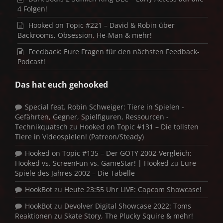
4 Folgen!
Hooked on Topic #221 – David & Robin über
Backrooms, Obsession, He-Man & mehr!
Feedback: Eure Fragen für den nächsten Feedback-
Podcast!
Das hat euch gehooked
Special feat. Robin Schweiger: Tiere in Spielen -
Gefährten, Gegner, Spielfiguren, Ressourcen -
Technikquatsch
zu
Hooked on Topic #131 – Die tollsten
Tiere in Videospielen! (Patreon/Steady)
Hooked on Topic #135 – Der GOTY 2002-Vergleich:
Hooked vs. ScreenFun vs. GameStar! | Hooked
zu
Eure
Spiele des Jahres 2002 – Die Tabelle
HookBot
zu
Heute 23:55 Uhr LIVE: Capcom Showcase!
HookBot
zu
Devolver Digital Showcase 2022: Toms
Reaktionen zu Skate Story, The Plucky Squire & mehr!