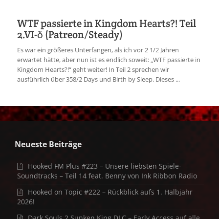
WTF passierte in Kingdom Hearts?! Teil
2.VI-δ (Patreon/Steady)
Es war ein größeres Unterfangen, als ich vor 2 1/2 Jahren
erwartet hätte, aber nun ist es endlich soweit: „WTF passierte in
Kingdom Hearts?!“ geht weiter! In Teil 2 sprechen wir
ausführlich über 358/2 Days und Birth by Sleep. Dieses ...
Neueste Beiträge
Hooked FM Plus #223 – Unsere liebsten Spiele-
Soundtracks – Teil 14 feat. Benny von Ink Ribbon Radio
Hooked on Topic #222 – Rückblick aufs 1. Halbjahr
2026!
Dark Souls 2 Sunken King DLC – Early Access auf alle