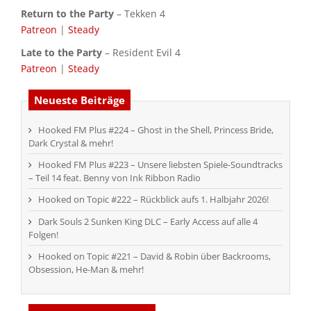
Return to the Party
– Tekken 4
Patreon
|
Steady
Late to the Party
– Resident Evil 4
Patreon
|
Steady
Neueste Beiträge
Hooked FM Plus #224 – Ghost in the Shell, Princess Bride,
Dark Crystal & mehr!
Hooked FM Plus #223 – Unsere liebsten Spiele-Soundtracks
– Teil 14 feat. Benny von Ink Ribbon Radio
Hooked on Topic #222 – Rückblick aufs 1. Halbjahr 2026!
Dark Souls 2 Sunken King DLC – Early Access auf alle 4
Folgen!
Hooked on Topic #221 – David & Robin über Backrooms,
Obsession, He-Man & mehr!