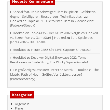
Neueste Kommentare
Special feat. Robin Schweiger: Tiere in Spielen - Gefährten,
Gegner, Spielfiguren, Ressourcen - Technikquatsch
zu
Hooked on Topic #131 – Die tollsten Tiere in Videospielen!
(Patreon/Steady)
Hooked on Topic #135 – Der GOTY 2002-Vergleich: Hooked
vs. ScreenFun vs. GameStar! | Hooked
zu
Eure Spiele des
Jahres 2002 – Die Tabelle
HookBot
zu
Heute 23:55 Uhr LIVE: Capcom Showcase!
HookBot
zu
Devolver Digital Showcase 2022: Toms
Reaktionen zu Skate Story, The Plucky Squire & mehr!
Ein großartiges Desaster: Enter the Matrix | Hooked
zu
The
Matrix: Path of Neo – Größer, Verrückter…besser?
(Patreon/Steady)
Kategorien
Allgemein
Filme