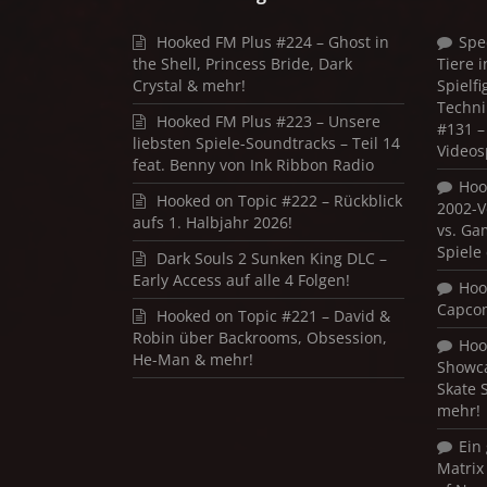
Hooked FM Plus #224 – Ghost in
Spe
the Shell, Princess Bride, Dark
Tiere 
Crystal & mehr!
Spielf
Techni
Hooked FM Plus #223 – Unsere
#131 – 
liebsten Spiele-Soundtracks – Teil 14
Videos
feat. Benny von Ink Ribbon Radio
Hoo
Hooked on Topic #222 – Rückblick
2002-V
aufs 1. Halbjahr 2026!
vs. Ga
Spiele
Dark Souls 2 Sunken King DLC –
Early Access auf alle 4 Folgen!
Hoo
Capco
Hooked on Topic #221 – David &
Robin über Backrooms, Obsession,
Hoo
He-Man & mehr!
Showca
Skate 
mehr!
Ein
Matrix