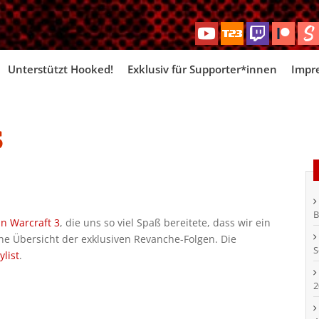
Skip
Unterstützt Hooked!
Exklusiv für Supporter*innen
Impr
to
content
s
B
in Warcraft 3
, die uns so viel Spaß bereitete, dass wir ein
ne Übersicht der exklusiven Revanche-Folgen. Die
S
list
.
2