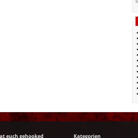
b
at euch gehooked
Kategorien