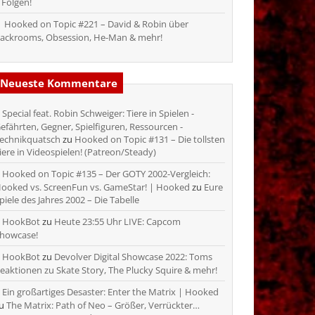
 Folgen!
Hooked on Topic #221 – David & Robin über
ackrooms, Obsession, He-Man & mehr!
Neueste Kommentare
Special feat. Robin Schweiger: Tiere in Spielen -
efährten, Gegner, Spielfiguren, Ressourcen -
echnikquatsch
zu
Hooked on Topic #131 – Die tollsten
iere in Videospielen! (Patreon/Steady)
Hooked on Topic #135 – Der GOTY 2002-Vergleich:
ooked vs. ScreenFun vs. GameStar! | Hooked
zu
Eure
piele des Jahres 2002 – Die Tabelle
HookBot
zu
Heute 23:55 Uhr LIVE: Capcom
howcase!
HookBot
zu
Devolver Digital Showcase 2022: Toms
eaktionen zu Skate Story, The Plucky Squire & mehr!
Ein großartiges Desaster: Enter the Matrix | Hooked
zu
The Matrix: Path of Neo – Größer, Verrückter…