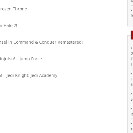
4
Frozen Throne
B
n Halo 2!
chsel in Command & Conquer Remastered!
G
injutsu! – Jump Force
T
T
! – Jedi Knight: Jedi Academy
H
S
S
R