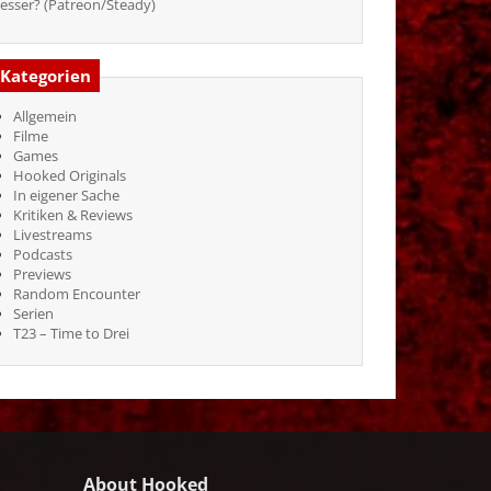
esser? (Patreon/Steady)
Kategorien
Allgemein
Filme
Games
Hooked Originals
In eigener Sache
Kritiken & Reviews
Livestreams
Podcasts
Previews
Random Encounter
Serien
T23 – Time to Drei
About Hooked