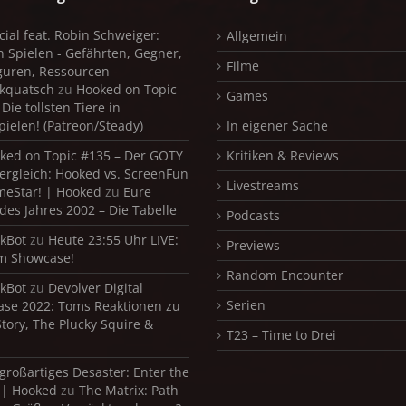
cial feat. Robin Schweiger:
Allgemein
in Spielen - Gefährten, Gegner,
Filme
iguren, Ressourcen -
kquatsch
zu
Hooked on Topic
Games
Die tollsten Tiere in
pielen! (Patreon/Steady)
In eigener Sache
ked on Topic #135 – Der GOTY
Kritiken & Reviews
ergleich: Hooked vs. ScreenFun
Livestreams
meStar! | Hooked
zu
Eure
 des Jahres 2002 – Die Tabelle
Podcasts
kBot
zu
Heute 23:55 Uhr LIVE:
Previews
m Showcase!
Random Encounter
kBot
zu
Devolver Digital
Serien
se 2022: Toms Reaktionen zu
Story, The Plucky Squire &
T23 – Time to Drei
 großartiges Desaster: Enter the
 | Hooked
zu
The Matrix: Path