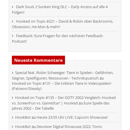
Dark Souls 2 Sunken King DLC – Early Access auf alle 4
Folgen!
Hooked on Topic #221 – David & Robin über Backrooms,
Obsession, He-Man & mehr!
Feedback: Eure Fragen für den nächsten Feedback-
Podcast!
Neueste Kommentare
Special feat. Robin Schweiger: Tiere in Spielen - Gefährten,
Gegner, Spielfiguren, Ressourcen - Technikquatsch
zu
Hooked on Topic #131 – Die tollsten Tiere in Videospielen!
(Patreon/Steady)
Hooked on Topic #135 – Der GOTY 2002-Vergleich: Hooked
vs. ScreenFun vs. GameStar! | Hooked
zu
Eure Spiele des
Jahres 2002 – Die Tabelle
HookBot
zu
Heute 23:55 Uhr LIVE: Capcom Showcase!
HookBot
zu
Devolver Digital Showcase 2022: Toms