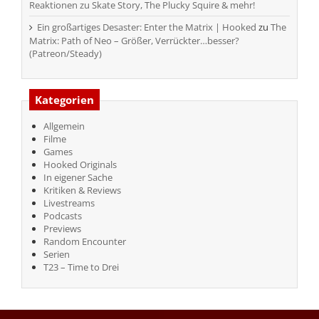
Reaktionen zu Skate Story, The Plucky Squire & mehr!
Ein großartiges Desaster: Enter the Matrix | Hooked
zu
The
Matrix: Path of Neo – Größer, Verrückter…besser?
(Patreon/Steady)
Kategorien
Allgemein
Filme
Games
Hooked Originals
In eigener Sache
Kritiken & Reviews
Livestreams
Podcasts
Previews
Random Encounter
Serien
T23 – Time to Drei