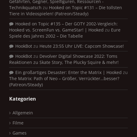
Gefährten, Gegner, Spielfiguren, Ressourcen -
Technikquatsch
zu
Hooked on Topic #131 – Die tollsten
Tiere in Videospielen! (Patreon/Steady)
Hooked on Topic #135 – Der GOTY 2002-Vergleich:
Hooked vs. ScreenFun vs. GameStar! | Hooked
zu
Eure
Spiele des Jahres 2002 – Die Tabelle
HookBot
zu
Heute 23:55 Uhr LIVE: Capcom Showcase!
HookBot
zu
Devolver Digital Showcase 2022: Toms
Reaktionen zu Skate Story, The Plucky Squire & mehr!
Ein großartiges Desaster: Enter the Matrix | Hooked
zu
The Matrix: Path of Neo – Größer, Verrückter…besser?
(Patreon/Steady)
Kategorien
Allgemein
Filme
Games