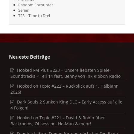
Random Encounter
Serien
T23 – Time to Drei
Neueste Beiträge
Hooked FM Plus #223 – Unsere liebsten Spiele-
Soundtracks – Teil 14 feat. Benny von Ink Ribbon Radio
Hooked on Topic #222 – Rückblick aufs 1. Halbjahr
2026!
Dark Souls 2 Sunken King DLC – Early Access auf alle
4 Folgen!
Hooked on Topic #221 – David & Robin über
Backrooms, Obsession, He-Man & mehr!
Feedback: Eure Fragen für den nächsten Feedback-