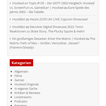
Hooked on Topic #135 – Der GOTY 2002-Vergleich: Hooked
vs. ScreenFun vs. GameStar! | Hooked
zu
Eure Spiele des
Jahres 2002 – Die Tabelle
HookBot
zu
Heute 23:55 Uhr LIVE: Capcom Showcase!
HookBot
zu
Devolver Digital Showcase 2022: Toms
Reaktionen zu Skate Story, The Plucky Squire & mehr!
Ein großartiges Desaster: Enter the Matrix | Hooked
zu
The
Matrix: Path of Neo – Größer, Verrückter…besser?
(Patreon/Steady)
Kategorien
Allgemein
Filme
Games
Hooked Originals
In eigener Sache
Kritiken & Reviews
Livestreams
Podcasts
Previews