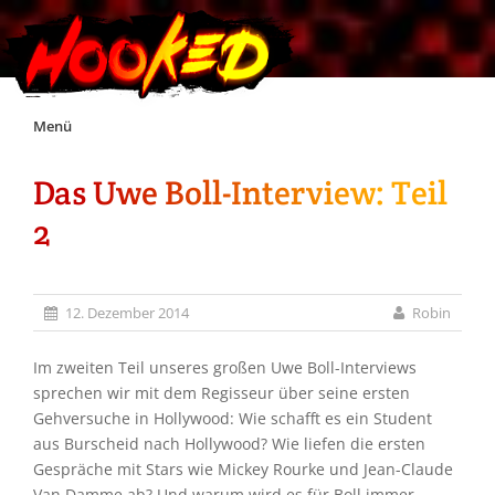
Skip
Menü
to
content
Das Uwe Boll-Interview: Teil
Unterstützt Hooked!
2
Exklusiv für Supporter*innen
12. Dezember 2014
Robin
Impressum
Im zweiten Teil unseres großen Uwe Boll-Interviews
Jobs
sprechen wir mit dem Regisseur über seine ersten
Gehversuche in Hollywood: Wie schafft es ein Student
aus Burscheid nach Hollywood? Wie liefen die ersten
Discord
Gespräche mit Stars wie Mickey Rourke und Jean-Claude
Van Damme ab? Und warum wird es für Boll immer