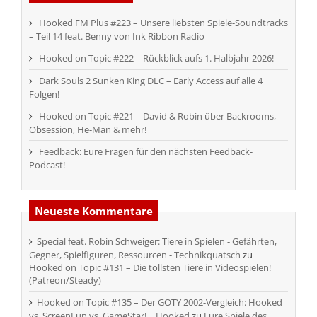
Hooked FM Plus #223 – Unsere liebsten Spiele-Soundtracks
– Teil 14 feat. Benny von Ink Ribbon Radio
Hooked on Topic #222 – Rückblick aufs 1. Halbjahr 2026!
Dark Souls 2 Sunken King DLC – Early Access auf alle 4
Folgen!
Hooked on Topic #221 – David & Robin über Backrooms,
Obsession, He-Man & mehr!
Feedback: Eure Fragen für den nächsten Feedback-
Podcast!
Neueste Kommentare
Special feat. Robin Schweiger: Tiere in Spielen - Gefährten,
Gegner, Spielfiguren, Ressourcen - Technikquatsch
zu
Hooked on Topic #131 – Die tollsten Tiere in Videospielen!
(Patreon/Steady)
Hooked on Topic #135 – Der GOTY 2002-Vergleich: Hooked
vs. ScreenFun vs. GameStar! | Hooked
zu
Eure Spiele des