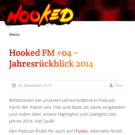
Skip
Menü
to
content
Hooked FM #04 –
Unterstützt Hooked!
Jahresrückblick 2014
Exklusiv für Supporter*innen
24. Dezember 2014
Tom
Impressum
Willkommen bei unserem Jahresrückblick in Podcast-
Jobs
Form! Wir haben uns Tobi und Mats als Gäste eingeladen
und reden über unsere Highlights und Lowlights des
Jahres 2014. Viel Spaß!
Discord
Den Podcast findet ihr auch auf
iTunes
, alternativ findet