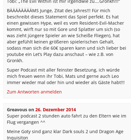
Tobi: „The Evil Within ist mir irgendwie zu….Gronkh!!!“
BÄÄÄÄÄÄÄÄMS Junge, Zitat des Jahres!!! Für mich
beschreibt dieses Statement das Spiel perfekt. Es hat
einen gewissen Hype, weil es vom Resident-Evil-Macher
kommt, wirft nur so mit Gore und Splatter um sich (so
was zieht jüngere Spieler an wie Scheiße Fliegen), hat
aber gefühlt keinen größeren spielerischen Gehalt,
sodass man sich die 60€ sparen kann und sich lieber bei
youtube ein Let’s Play dazu anschaut – wie z.B. von
Gronkh.
Super Podcast mit aller feinster Besetzung, ich würde
mich freuen wenn ihr Tobi, Mats und gerne auch Leo
immer wieder mal oder hin und wieder als Gäste habt!!!
Zum Antworten anmelden
Greavous
on
26. Dezember 2014
Super podcast 2 stunden auto fahrt zu den Eltern wie im
Flug vergangen ^^
Meine Goty sind ganz klar Dark souls 2 und Dragon Age
Inquisiton