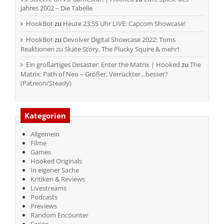
Jahres 2002 – Die Tabelle
HookBot
zu
Heute 23:55 Uhr LIVE: Capcom Showcase!
HookBot
zu
Devolver Digital Showcase 2022: Toms
Reaktionen zu Skate Story, The Plucky Squire & mehr!
Ein großartiges Desaster: Enter the Matrix | Hooked
zu
The
Matrix: Path of Neo – Größer, Verrückter…besser?
(Patreon/Steady)
Kategorien
Allgemein
Filme
Games
Hooked Originals
In eigener Sache
Kritiken & Reviews
Livestreams
Podcasts
Previews
Random Encounter
Serien