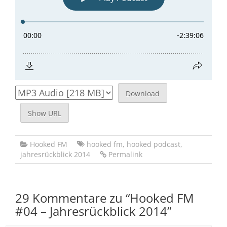
Download
Show URL
Hooked FM
hooked fm
,
hooked podcast
,
jahresrückblick 2014
Permalink
29 Kommentare zu “
Hooked FM
#04 – Jahresrückblick 2014
”