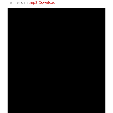
ihr hier den
.mp3-Download
!