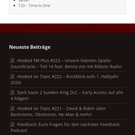
T23 – Time to Drei
Neueste Beiträge
Hooked FM Plus #223 – Unsere liebsten Spiele-
Soundtracks – Teil 14 feat. Benny von Ink Ribbon Radio
Hooked on Topic #222 – Rückblick aufs 1. Halbjahr
2026!
Dark Souls 2 Sunken King DLC – Early Access auf alle
4 Folgen!
Hooked on Topic #221 – David & Robin über
Backrooms, Obsession, He-Man & mehr!
Feedback: Eure Fragen für den nächsten Feedback-
Podcast!