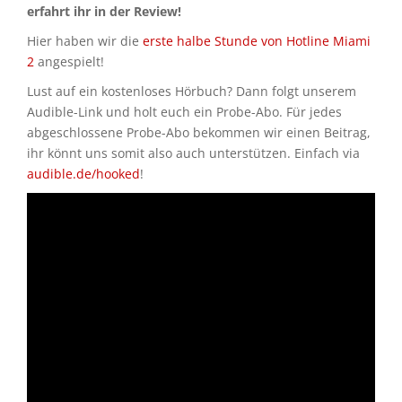
erfahrt ihr in der Review!
Hier haben wir die
erste halbe Stunde von Hotline Miami
2
angespielt!
Lust auf ein kostenloses Hörbuch? Dann folgt unserem
Audible-Link und holt euch ein Probe-Abo. Für jedes
abgeschlossene Probe-Abo bekommen wir einen Beitrag,
ihr könnt uns somit also auch unterstützen. Einfach via
audible.de/hooked
!