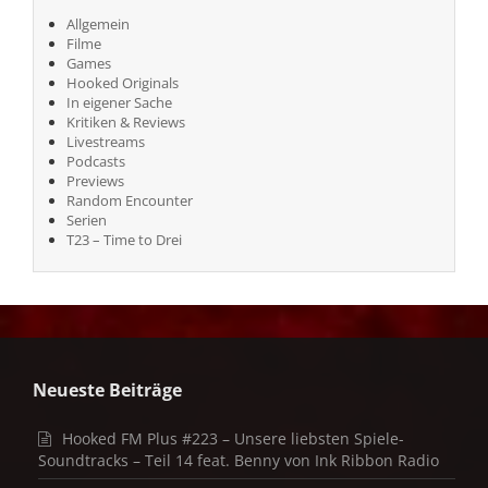
Allgemein
Filme
Games
Hooked Originals
In eigener Sache
Kritiken & Reviews
Livestreams
Podcasts
Previews
Random Encounter
Serien
T23 – Time to Drei
Neueste Beiträge
Hooked FM Plus #223 – Unsere liebsten Spiele-
Soundtracks – Teil 14 feat. Benny von Ink Ribbon Radio