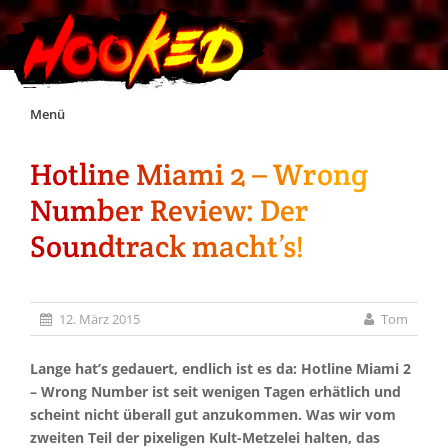
Skip
Menü
to
content
Hotline Miami 2 – Wrong
Unterstützt Hooked!
Number Review: Der
Exklusiv für Supporter*innen
Soundtrack macht’s!
Impressum
12. März 2015
Tom
Jobs
Lange hat’s gedauert, endlich ist es da: Hotline Miami 2
– Wrong Number ist seit wenigen Tagen erhätlich und
Discord
scheint nicht überall gut anzukommen. Was wir vom
zweiten Teil der pixeligen Kult-Metzelei halten, das