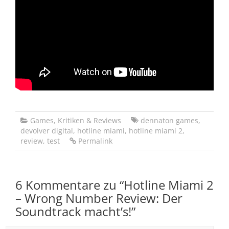
Games
,
Kritiken & Reviews
dennaton games
,
devolver digital
,
hotline miami
,
hotline miami 2
,
review
,
test
Permalink
6 Kommentare zu “
Hotline Miami 2
– Wrong Number Review: Der
Soundtrack macht’s!
”