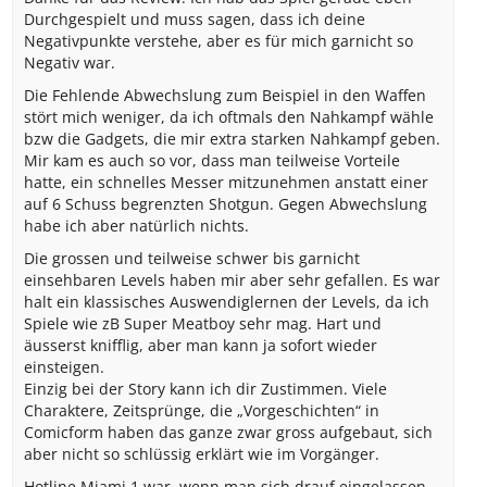
Durchgespielt und muss sagen, dass ich deine
Negativpunkte verstehe, aber es für mich garnicht so
Negativ war.
Die Fehlende Abwechslung zum Beispiel in den Waffen
stört mich weniger, da ich oftmals den Nahkampf wähle
bzw die Gadgets, die mir extra starken Nahkampf geben.
Mir kam es auch so vor, dass man teilweise Vorteile
hatte, ein schnelles Messer mitzunehmen anstatt einer
auf 6 Schuss begrenzten Shotgun. Gegen Abwechslung
habe ich aber natürlich nichts.
Die grossen und teilweise schwer bis garnicht
einsehbaren Levels haben mir aber sehr gefallen. Es war
halt ein klassisches Auswendiglernen der Levels, da ich
Spiele wie zB Super Meatboy sehr mag. Hart und
äusserst knifflig, aber man kann ja sofort wieder
einsteigen.
Einzig bei der Story kann ich dir Zustimmen. Viele
Charaktere, Zeitsprünge, die „Vorgeschichten“ in
Comicform haben das ganze zwar gross aufgebaut, sich
aber nicht so schlüssig erklärt wie im Vorgänger.
Hotline Miami 1 war, wenn man sich drauf eingelassen