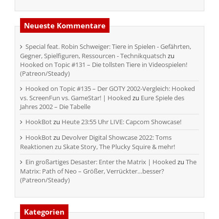
Neueste Kommentare
Special feat. Robin Schweiger: Tiere in Spielen - Gefährten,
Gegner, Spielfiguren, Ressourcen - Technikquatsch
zu
Hooked on Topic #131 – Die tollsten Tiere in Videospielen!
(Patreon/Steady)
Hooked on Topic #135 – Der GOTY 2002-Vergleich: Hooked
vs. ScreenFun vs. GameStar! | Hooked
zu
Eure Spiele des
Jahres 2002 – Die Tabelle
HookBot
zu
Heute 23:55 Uhr LIVE: Capcom Showcase!
HookBot
zu
Devolver Digital Showcase 2022: Toms
Reaktionen zu Skate Story, The Plucky Squire & mehr!
Ein großartiges Desaster: Enter the Matrix | Hooked
zu
The
Matrix: Path of Neo – Größer, Verrückter…besser?
(Patreon/Steady)
Kategorien