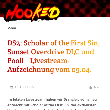
Skip
Menü
to
content
DS2: Scholar of the First Sin,
Unterstützt Hooked!
Sunset Overdrive DLC und
Exklusiv für Supporter*innen
Pool! – Livestream-
Aufzeichnung vom 09.04.
Impressum
Jobs
11. April 2015
Tom
Discord
Im letzten Livestream haben wir Drangleic völlig neu
entdeckt mit Scholar of the First Sin, der aktuellsten