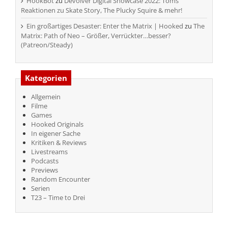
HookBot
zu
Devolver Digital Showcase 2022: Toms
Reaktionen zu Skate Story, The Plucky Squire & mehr!
Ein großartiges Desaster: Enter the Matrix | Hooked
zu
The
Matrix: Path of Neo – Größer, Verrückter…besser?
(Patreon/Steady)
Kategorien
Allgemein
Filme
Games
Hooked Originals
In eigener Sache
Kritiken & Reviews
Livestreams
Podcasts
Previews
Random Encounter
Serien
T23 – Time to Drei