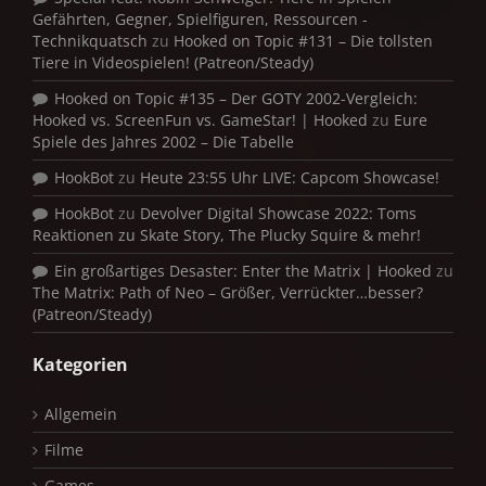
Gefährten, Gegner, Spielfiguren, Ressourcen -
Technikquatsch
zu
Hooked on Topic #131 – Die tollsten
Tiere in Videospielen! (Patreon/Steady)
Hooked on Topic #135 – Der GOTY 2002-Vergleich:
Hooked vs. ScreenFun vs. GameStar! | Hooked
zu
Eure
Spiele des Jahres 2002 – Die Tabelle
HookBot
zu
Heute 23:55 Uhr LIVE: Capcom Showcase!
HookBot
zu
Devolver Digital Showcase 2022: Toms
Reaktionen zu Skate Story, The Plucky Squire & mehr!
Ein großartiges Desaster: Enter the Matrix | Hooked
zu
The Matrix: Path of Neo – Größer, Verrückter…besser?
(Patreon/Steady)
Kategorien
Allgemein
Filme
Games