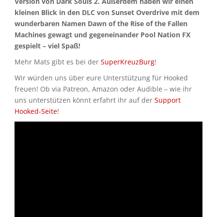
Version von Dark Souls 2. Außerdem haben wir einen
kleinen Blick in den DLC von Sunset Overdrive mit dem
wunderbaren Namen Dawn of the Rise of the Fallen
Machines gewagt und gegeneinander Pool Nation FX
gespielt – viel Spaß!
Mehr Mats gibt es bei der
SuperKreuzBurg
!
Wir würden uns über eure Unterstützung für Hooked
freuen! Ob via Patreon, Amazon oder Audible – wie ihr
uns unterstützen könnt erfahrt ihr auf der
Support
Hooked-Seite
!