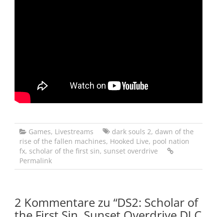
Games
,
Livestreams
dark souls 2
,
dawn of the
rise of the fallen machines
,
Hooked Live
,
pool nation
fx
,
scholar of the first sin
,
sunset overdrive
Permalink
2 Kommentare zu “
DS2: Scholar of
the First Sin, Sunset Overdrive DLC