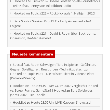
Hooked FM Plus #223 – Unsere liebsten Spiele-Soundtracks
– Teil 14 feat. Benny von Ink Ribbon Radio
Hooked on Topic #222 – Rückblick aufs 1. Halbjahr 2026!
Dark Souls 2 Sunken King DLC – Early Access auf alle 4
Folgen!
Hooked on Topic #221 – David & Robin über Backrooms,
Obsession, He-Man & mehr!
Neueste Kommentare
Special feat. Robin Schweiger: Tiere in Spielen - Gefährten,
Gegner, Spielfiguren, Ressourcen - Technikquatsch
zu
Hooked on Topic #131 – Die tollsten Tiere in Videospielen!
(Patreon/Steady)
Hooked on Topic #135 – Der GOTY 2002-Vergleich: Hooked
vs. ScreenFun vs. GameStar! | Hooked
zu
Eure Spiele des
Jahres 2002 – Die Tabelle
HookBot
zu
Heute 23:55 Uhr LIVE: Capcom Showcase!