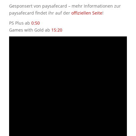
Gesponsert von paysafecard – mehr Informationen zur
paysafecard findet ihr auf der
offiziellen Seite
!
PS Plus ab
0:50
Games with Gold ab
15:20