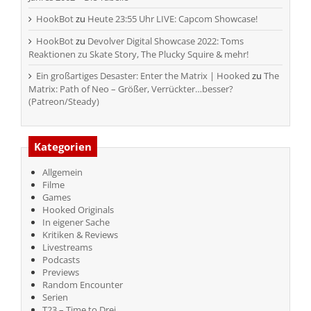
HookBot
zu
Heute 23:55 Uhr LIVE: Capcom Showcase!
HookBot
zu
Devolver Digital Showcase 2022: Toms
Reaktionen zu Skate Story, The Plucky Squire & mehr!
Ein großartiges Desaster: Enter the Matrix | Hooked
zu
The
Matrix: Path of Neo – Größer, Verrückter…besser?
(Patreon/Steady)
Kategorien
Allgemein
Filme
Games
Hooked Originals
In eigener Sache
Kritiken & Reviews
Livestreams
Podcasts
Previews
Random Encounter
Serien
T23 – Time to Drei