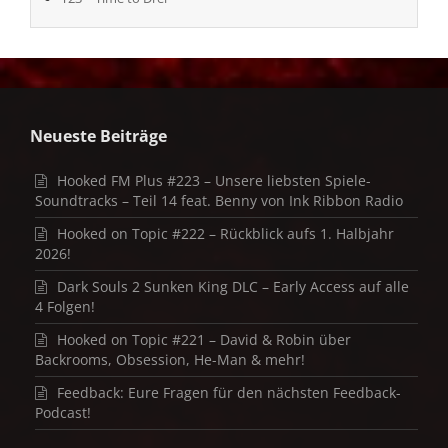
Neueste Beiträge
Hooked FM Plus #223 – Unsere liebsten Spiele-
Soundtracks – Teil 14 feat. Benny von Ink Ribbon Radio
Hooked on Topic #222 – Rückblick aufs 1. Halbjahr
2026!
Dark Souls 2 Sunken King DLC – Early Access auf alle
4 Folgen!
Hooked on Topic #221 – David & Robin über
Backrooms, Obsession, He-Man & mehr!
Feedback: Eure Fragen für den nächsten Feedback-
Podcast!