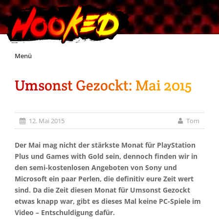
Skip
Menü
to
content
Umsonst Gezockt: Mai 2015
Unterstützt Hooked!
Exklusiv für Supporter*innen
12. Mai 2015
Tom
Impressum
Der Mai mag nicht der stärkste Monat für PlayStation
Plus und Games with Gold sein, dennoch finden wir in
den semi-kostenlosen Angeboten von Sony und
Jobs
Microsoft ein paar Perlen, die definitiv eure Zeit wert
sind. Da die Zeit diesen Monat für Umsonst Gezockt
Discord
etwas knapp war, gibt es dieses Mal keine PC-Spiele im
Video – Entschuldigung dafür.