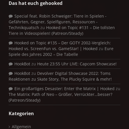
Das hat euch gehooked
Special feat. Robin Schweiger: Tiere in Spielen -
Gefährten, Gegner, Spielfiguren, Ressourcen -
Technikquatsch
zu
Hooked on Topic #131 – Die tollsten
Tiere in Videospielen! (Patreon/Steady)
Hooked on Topic #135 – Der GOTY 2002-Vergleich:
Hooked vs. ScreenFun vs. GameStar! | Hooked
zu
Eure
Spiele des Jahres 2002 – Die Tabelle
HookBot
zu
Heute 23:55 Uhr LIVE: Capcom Showcase!
HookBot
zu
Devolver Digital Showcase 2022: Toms
Reaktionen zu Skate Story, The Plucky Squire & mehr!
Ein großartiges Desaster: Enter the Matrix | Hooked
zu
The Matrix: Path of Neo – Größer, Verrückter…besser?
(Patreon/Steady)
Kategorien
Allgemein