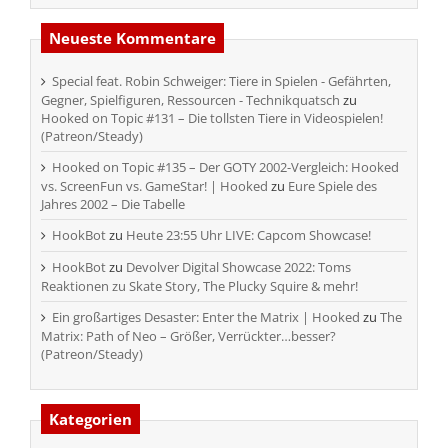
Neueste Kommentare
Special feat. Robin Schweiger: Tiere in Spielen - Gefährten,
Gegner, Spielfiguren, Ressourcen - Technikquatsch
zu
Hooked on Topic #131 – Die tollsten Tiere in Videospielen!
(Patreon/Steady)
Hooked on Topic #135 – Der GOTY 2002-Vergleich: Hooked
vs. ScreenFun vs. GameStar! | Hooked
zu
Eure Spiele des
Jahres 2002 – Die Tabelle
HookBot
zu
Heute 23:55 Uhr LIVE: Capcom Showcase!
HookBot
zu
Devolver Digital Showcase 2022: Toms
Reaktionen zu Skate Story, The Plucky Squire & mehr!
Ein großartiges Desaster: Enter the Matrix | Hooked
zu
The
Matrix: Path of Neo – Größer, Verrückter…besser?
(Patreon/Steady)
Kategorien