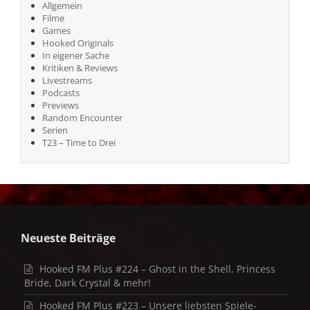
Allgemein
Filme
Games
Hooked Originals
In eigener Sache
Kritiken & Reviews
Livestreams
Podcasts
Previews
Random Encounter
Serien
T23 – Time to Drei
Neueste Beiträge
Hooked FM Plus #224 – Ghost in the Shell, Princess
Bride, Dark Crystal & mehr!
Hooked FM Plus #223 – Unsere liebsten Spiele-