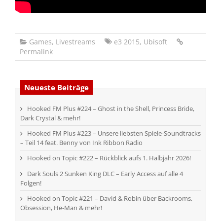
Games
,
Livestreams
e3 2015
,
Ubisoft
Permalink
Neueste Beiträge
Hooked FM Plus #224 – Ghost in the Shell, Princess Bride,
Dark Crystal & mehr!
Hooked FM Plus #223 – Unsere liebsten Spiele-Soundtracks
– Teil 14 feat. Benny von Ink Ribbon Radio
Hooked on Topic #222 – Rückblick aufs 1. Halbjahr 2026!
Dark Souls 2 Sunken King DLC – Early Access auf alle 4
Folgen!
Hooked on Topic #221 – David & Robin über Backrooms,
Obsession, He-Man & mehr!