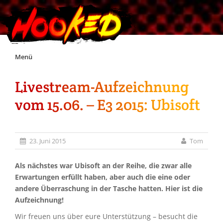
Skip
Menü
to
content
Livestream-Aufzeichnung
Unterstützt Hooked!
vom 15.06. – E3 2015: Ubisoft
Exklusiv für Supporter*innen
23. Juni 2015
Tom
Impressum
Als nächstes war Ubisoft an der Reihe, die zwar alle
Jobs
Erwartungen erfüllt haben, aber auch die eine oder
andere Überraschung in der Tasche hatten. Hier ist die
Aufzeichnung!
Discord
Wir freuen uns über eure Unterstützung – besucht die