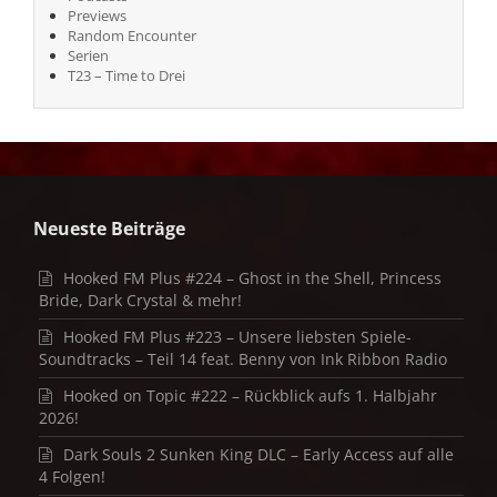
Previews
Random Encounter
Serien
T23 – Time to Drei
Neueste Beiträge
Hooked FM Plus #224 – Ghost in the Shell, Princess
Bride, Dark Crystal & mehr!
Hooked FM Plus #223 – Unsere liebsten Spiele-
Soundtracks – Teil 14 feat. Benny von Ink Ribbon Radio
Hooked on Topic #222 – Rückblick aufs 1. Halbjahr
2026!
Dark Souls 2 Sunken King DLC – Early Access auf alle
4 Folgen!