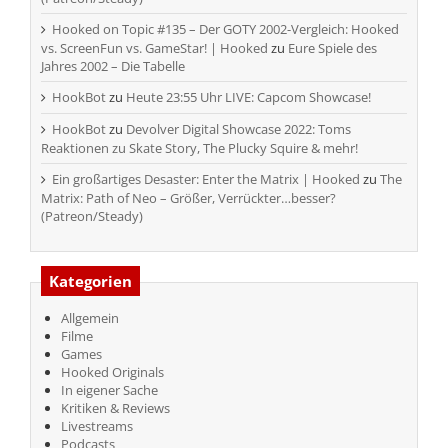
Hooked on Topic #135 – Der GOTY 2002-Vergleich: Hooked
vs. ScreenFun vs. GameStar! | Hooked
zu
Eure Spiele des
Jahres 2002 – Die Tabelle
HookBot
zu
Heute 23:55 Uhr LIVE: Capcom Showcase!
HookBot
zu
Devolver Digital Showcase 2022: Toms
Reaktionen zu Skate Story, The Plucky Squire & mehr!
Ein großartiges Desaster: Enter the Matrix | Hooked
zu
The
Matrix: Path of Neo – Größer, Verrückter…besser?
(Patreon/Steady)
Kategorien
Allgemein
Filme
Games
Hooked Originals
In eigener Sache
Kritiken & Reviews
Livestreams
Podcasts