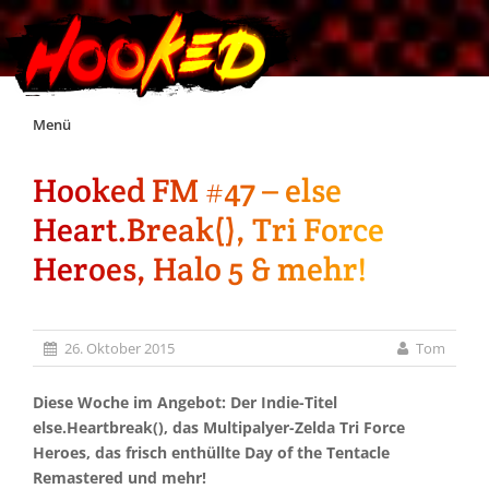
Skip
Menü
to
content
Hooked FM #47 – else
Unterstützt Hooked!
Heart.Break(), Tri Force
Exklusiv für Supporter*innen
Heroes, Halo 5 & mehr!
Impressum
26. Oktober 2015
Tom
Jobs
Diese Woche im Angebot: Der Indie-Titel
else.Heartbreak(), das Multipalyer-Zelda Tri Force
Discord
Heroes, das frisch enthüllte Day of the Tentacle
Remastered und mehr!