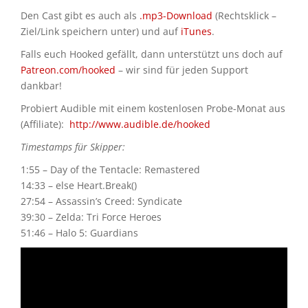
Den Cast gibt es auch als
.mp3-Download
(Rechtsklick –
Ziel/Link speichern unter) und auf
iTunes
.
Falls euch Hooked gefällt, dann unterstützt uns doch auf
Patreon.com/hooked
– wir sind für jeden Support
dankbar!
Probiert Audible mit einem kostenlosen Probe-Monat aus
(Affiliate):
http://www.audible.de/hooked
Timestamps für Skipper:
1:55 – Day of the Tentacle: Remastered
14:33 – else Heart.Break()
27:54 – Assassin’s Creed: Syndicate
39:30 – Zelda: Tri Force Heroes
51:46 – Halo 5: Guardians