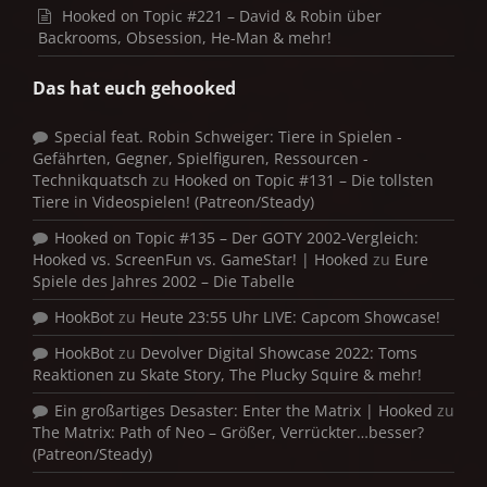
Hooked on Topic #221 – David & Robin über
Backrooms, Obsession, He-Man & mehr!
Das hat euch gehooked
Special feat. Robin Schweiger: Tiere in Spielen -
Gefährten, Gegner, Spielfiguren, Ressourcen -
Technikquatsch
zu
Hooked on Topic #131 – Die tollsten
Tiere in Videospielen! (Patreon/Steady)
Hooked on Topic #135 – Der GOTY 2002-Vergleich:
Hooked vs. ScreenFun vs. GameStar! | Hooked
zu
Eure
Spiele des Jahres 2002 – Die Tabelle
HookBot
zu
Heute 23:55 Uhr LIVE: Capcom Showcase!
HookBot
zu
Devolver Digital Showcase 2022: Toms
Reaktionen zu Skate Story, The Plucky Squire & mehr!
Ein großartiges Desaster: Enter the Matrix | Hooked
zu
The Matrix: Path of Neo – Größer, Verrückter…besser?
(Patreon/Steady)