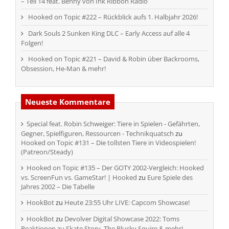
– Teil 14 feat. Benny von Ink Ribbon Radio
Hooked on Topic #222 – Rückblick aufs 1. Halbjahr 2026!
Dark Souls 2 Sunken King DLC – Early Access auf alle 4
Folgen!
Hooked on Topic #221 – David & Robin über Backrooms,
Obsession, He-Man & mehr!
Neueste Kommentare
Special feat. Robin Schweiger: Tiere in Spielen - Gefährten,
Gegner, Spielfiguren, Ressourcen - Technikquatsch
zu
Hooked on Topic #131 – Die tollsten Tiere in Videospielen!
(Patreon/Steady)
Hooked on Topic #135 – Der GOTY 2002-Vergleich: Hooked
vs. ScreenFun vs. GameStar! | Hooked
zu
Eure Spiele des
Jahres 2002 – Die Tabelle
HookBot
zu
Heute 23:55 Uhr LIVE: Capcom Showcase!
HookBot
zu
Devolver Digital Showcase 2022: Toms
Reaktionen zu Skate Story, The Plucky Squire & mehr!