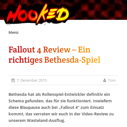
Skip
Menü
to
content
Fallout 4 Review – Ein
Unterstützt Hooked!
richtiges Bethesda-Spiel
Exklusiv für Supporter*innen
7. Dezember 2015
Tom
Impressum
Bethesda hat als Rollenspiel-Entwickler definitiv ein
Jobs
Schema gefunden, das für sie funktioniert. Inwiefern
diese Blaupause auch bei „Fallout 4“ zum Einsatz
kommt, das verraten wir euch in der Video-Review zu
Discord
unserem Wasteland-Ausflug.